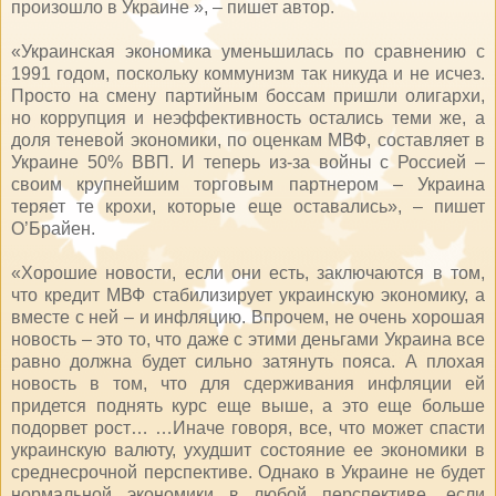
произошло в Украине », – пишет автор.
«Украинская экономика уменьшилась по сравнению с
1991 годом, поскольку коммунизм так никуда и не исчез.
Просто на смену партийным боссам пришли олигархи,
но коррупция и неэффективность остались теми же, а
доля теневой экономики, по оценкам МВФ, составляет в
Украине 50% ВВП. И теперь из-за войны с Россией –
своим крупнейшим торговым партнером – Украина
теряет те крохи, которые еще оставались», – пишет
О’Брайен.
«Хорошие новости, если они есть, заключаются в том,
что кредит МВФ стабилизирует украинскую экономику, а
вместе с ней – и инфляцию. Впрочем, не очень хорошая
новость – это то, что даже с этими деньгами Украина все
равно должна будет сильно затянуть пояса. А плохая
новость в том, что для сдерживания инфляции ей
придется поднять курс еще выше, а это еще больше
подорвет рост… …Иначе говоря, все, что может спасти
украинскую валюту, ухудшит состояние ее экономики в
среднесрочной перспективе. Однако в Украине не будет
нормальной экономики в любой перспективе, если