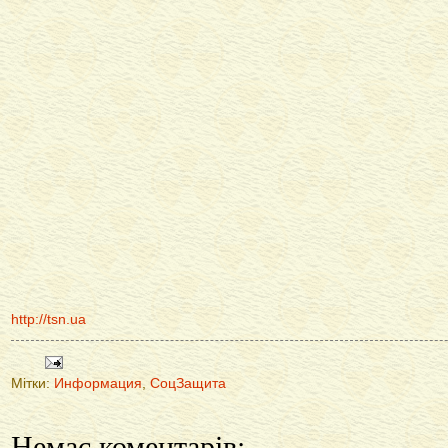
http://tsn.ua
Мітки:
Информация
,
СоцЗащита
Немає коментарів: