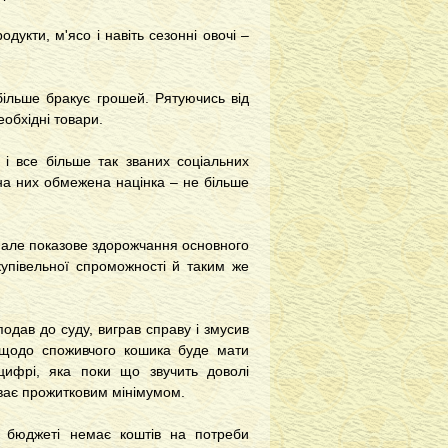
укти, м'ясо і навіть сезонні овочі –
ільше бракує грошей. Рятуючись від
еобхідні товари.
 і все більше так званих соціальних
 на них обмежена націнка – не більше
, але показове здорожчання основного
купівельної спроможності й таким же
одав до суду, виграв справу і змусив
 щодо споживчого кошика буде мати
цифрі, яка поки що звучить доволі
зиває прожитковим мінімумом.
 бюджеті немає коштів на потреби