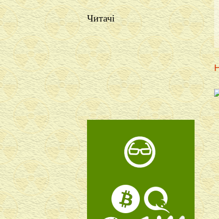
Читачі
Н