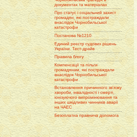
документах та матеріалах
Про статус і соціальний захист
громадян, які постраждали
внаслідок Чорнобильської
катастрофи
Постанова №1210
Единий реєстр судових рішень
України. Тест-драйв
Правила блогу
Компенсації та пільги
громадянам, які постраждали
внаслідок Чорнобильської
катастрофи
Встановлення причинного зв'язку
хвороби, інвалідності і смерті,
іонізуючого випромінювання та
інших шкідливих чинників аварії
на ЧАЕС
Безоплатна правнича допомога