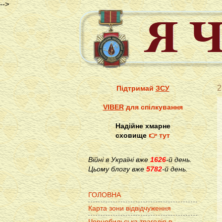
-->
2
Підтримай
ЗСУ
VIBER
для спілкування
Надійне хмарне
сховище
👉 тут
Війні в Україні вже
1626
-й день.
Цьому блогу вже
5782
-й день.
ГОЛОВНА
Карта зони відвідчуження
Чорнобильська трагедія в