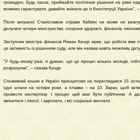
громадян, будь ласка, приймайте політичне рішення на рівні пар
можемо гарантувати, давайте знімати це із Конституції України", –
Після виграної Станіславом справи Кабмін не може не реагу
долучені чотири міністрества: охорони здоров'я, фінансів, економі
Заступник міністра фінансів Роман Качур каже, що робота вже п
ця активність із рішенням суду, але він назвав навіть можливу дат
"У будь-якому разі, я думаю, що це процес кількох місяців, тоб
розрахунки", – сказав Качур.
Споживчий кошик в Україні принципово не переглядався 15 останн
одні штани на чотири роки, а плавки – на 10. Зараз, щоб зат
провести експертизу. І процес цей має бути публічним. А дал
змінитися і пенсії, і зарплати, і всі соціальні виплати.