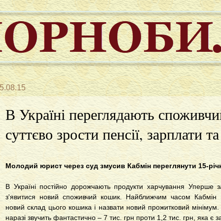
5.08.15
В Україні переглядають споживч
суттєво зрости пенсії, зарплати т
Молодий юрист через суд змусив Кабмін переглянути 15-річ
В Україні постійно дорожчають продукти харчування Уперше за
з'явитися новий споживчий кошик. Найближчим часом Кабмін 
новий склад цього кошика і назвати новий прожитковий мінімум.
наразі звучить фантастично – 7 тис. грн проти 1,2 тис. грн, яка є 