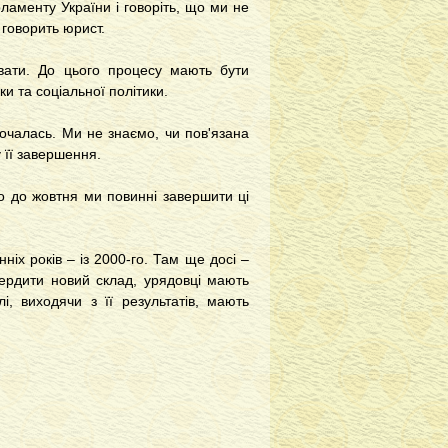
ламенту України і говоріть, що ми не
 говорить юрист.
вати. До цього процесу мають бути
ки та соціальної політики.
очалась. Ми не знаємо, чи пов'язана
у її завершення.
то до жовтня ми повинні завершити ці
іх років – із 2000-го. Там ще досі –
вердити новий склад, урядовці мають
і, виходячи з її результатів, мають