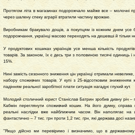
Протягом літа в магазинах подорожчало майже все – молочні прод
через шалену спеку аграрії втратили частину врожаю.
Виробникам бракувало дощів, а покупцям із кожним днем усе б
подорожчання, українці масово переходять на дешевші й тільки н
У продуктових кошиках українців усе менша кількість продуктів
товарів. За законом, їх є десь три з половиною тисячі одиниць і
15%.
Нині замість сезонного зниження цін українці отримали невелике
набору споживчих товарів. У купі з 25-відсотковим зниженням 
падінням реальної заробітної плати ситуація нагадує глухий кут.
Молодий столичний юрист Станіслав Батрин зробив дивну річ – п
Кабмін переглянути споживчий кошик. На його думку, справа
реальні наслідки вже найближчим часом. Він наполягає на 
фантастично – 7 тис. грн проти 1,2 тис. грн, які держава досі на
"Якщо дійсно ми перевіримо і визначимо, що в державному