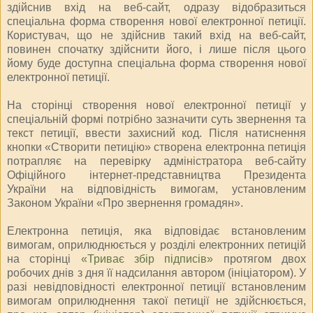
здійснив вхід на веб-сайт, одразу відобразиться
спеціальна форма створення нової електронної петиції.
Користувач, що не здійснив такий вхід на веб-сайт,
повинен спочатку здійснити його, і лише після цього
йому буде доступна спеціальна форма створення нової
електронної петиції.
На сторінці створення нової електронної петиції у
спеціальній формі потрібно зазначити суть звернення та
текст петиції, ввести захисний код. Після натиснення
кнопки «Створити петицію» створена електронна петиція
потрапляє на перевірку адміністратора веб-сайту
Офіційного інтернет-представництва Президента
України на відповідність вимогам, установленим
Законом України «Про звернення громадян».
Електронна петиція, яка відповідає встановленим
вимогам, оприлюднюється у розділі електронних петицій
на сторінці
«Триває збір підписів»
протягом двох
робочих днів з дня її надсилання автором (ініціатором). У
разі невідповідності електронної петиції встановленим
вимогам оприлюднення такої петиції не здійснюється,