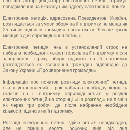
про що автор (ініціатор) електронної петиції отримує
повідомлення на вказану ним адресу електронної пошти.
Електронна петиція, адресована Президентові України,
розглядається за умови збору на її підтримку не менш як
25 тисяч підписів громадян протягом не більше трьох
місяців з дня оприлюднення петиції.
Електронна петиція, яка в установлений строк не
набрала необхідної кількості голосів на її підтримку, після
завершення строку збору підписів на її підтримку
розглядається як звернення громадян відповідно до
Закону України «Про звернення громадян».
Інформація про початок розгляду електронної петиції,
яка в установлений строк набрала необхідну кількість
голосів на її підтримку, оприлюднюється у розділі
електронних петицій на сторінці
«На розгляді»
не пізніш
як через три робочі дні після набрання необхідної
кількості підписів на її підтримку.
Розгляд електронної петиції здійснюється невідкладно,
але не пізніше десяти робочих днів від дня