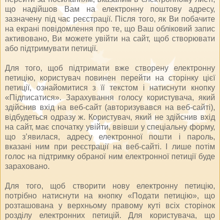
що надійшов Вам на електронну поштову адресу,
зазначену під час реєстрації. Після того, як Ви побачите
на екрані повідомлення про те, що Ваш обліковий запис
активовано, Ви можете увійти на сайт, щоб створювати
або підтримувати петиції.
Для того, щоб підтримати вже створену електронну
петицію, користувач повинен перейти на сторінку цієї
петиції, ознайомитися з її текстом і натиснути кнопку
«Підписатися». Зарахування голосу користувача, який
здійснив вхід на веб-сайт (авторизувався на веб-сайті),
відбудеться одразу ж. Користувач, який не здійснив вхід
на сайт, має спочатку увійти, ввівши у спеціальну форму,
що з’явилася, адресу електронної пошти і пароль,
вказані ним при реєстрації на веб-сайті. І лише потім
голос на підтримку обраної ним електронної петиції буде
зараховано.
Для того, щоб створити нову електронну петицію,
потрібно натиснути на кнопку «Подати петицію», що
розташована у верхньому правому куті всіх сторінок
розділу електронних петицій. Для користувача, що