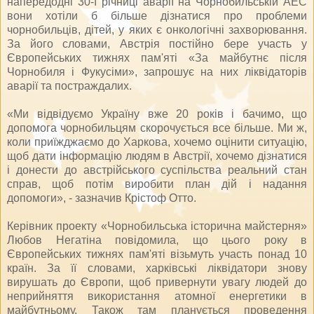
напередодні 30-ї річниці аварії на Чорнобильській АЕС
вони хотіли б більше дізнатися про проблеми
чорнобильців, дітей, у яких є онкологічні захворювання.
За його словами, Австрія постійно бере участь у
Європейських тижнях пам'яті «За майбутнє після
Чорнобиля і Фукусіми», запрошує на них ліквідаторів
аварії та постраждалих.
«Ми відвідуємо Україну вже 20 років і бачимо, що
допомога чорнобильцям скорочується все більше. Ми ж,
коли приїжджаємо до Харкова, хочемо оцінити ситуацію,
щоб дати інформацію людям в Австрії, хочемо дізнатися
і донести до австрійського суспільства реальний стан
справ, щоб потім виробити план дій і надання
допомоги», - зазначив Крістоф Отто.
Керівник проекту «Чорнобильська історична майстерня»
Любов Негатіна повідомила, що цього року в
Європейських тижнях пам'яті візьмуть участь понад 10
країн. За її словами, харківські ліквідатори знову
вирушать до Європи, щоб привернути увагу людей до
неприйняття використання атомної енергетики в
майбутньому. Також там планується проведення