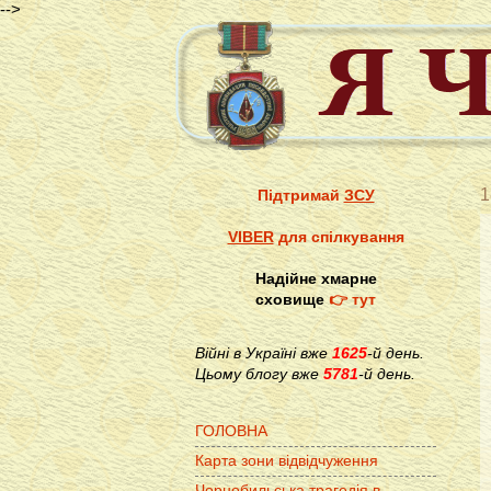
-->
1
Підтримай
ЗСУ
VIBER
для спілкування
Надійне хмарне
сховище
👉 тут
Війні в Україні вже
1625
-й день.
Цьому блогу вже
5781
-й день.
ГОЛОВНА
Карта зони відвідчуження
Чорнобильська трагедія в