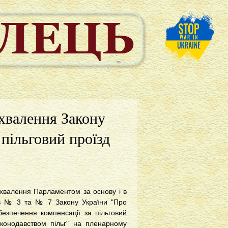
ухвалення Закону
 пільговий проїзд
хвалення Парламентом за основу і в
ів № 3 та № 7 Закону України "Про
езпечення компенсації за пільговий
аконодавством пільг" на пленарному