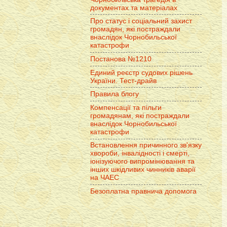
документах та матеріалах
Про статус і соціальний захист
громадян, які постраждали
внаслідок Чорнобильської
катастрофи
Постанова №1210
Единий реєстр судових рішень
України. Тест-драйв
Правила блогу
Компенсації та пільги
громадянам, які постраждали
внаслідок Чорнобильської
катастрофи
Встановлення причинного зв'язку
хвороби, інвалідності і смерті,
іонізуючого випромінювання та
інших шкідливих чинників аварії
на ЧАЕС
Безоплатна правнича допомога