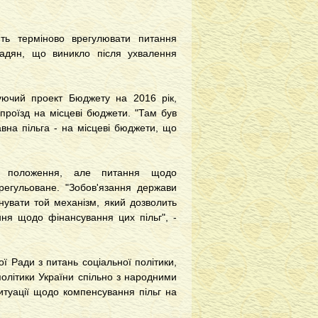
ть терміново врегулювати питання
мадян, що виникло після ухвалення
уючий проект Бюджету на 2016 рік,
проїзд на місцеві бюджети. "Там був
на пільга - на місцеві бюджети, що
ом положення, але питання щодо
регульоване. "Зобов'язання держави
нувати той механізм, який дозволить
ння щодо фінансування цих пільг", -
 Ради з питань соціальної політики,
політики України спільно з народними
туації щодо компенсування пільг на