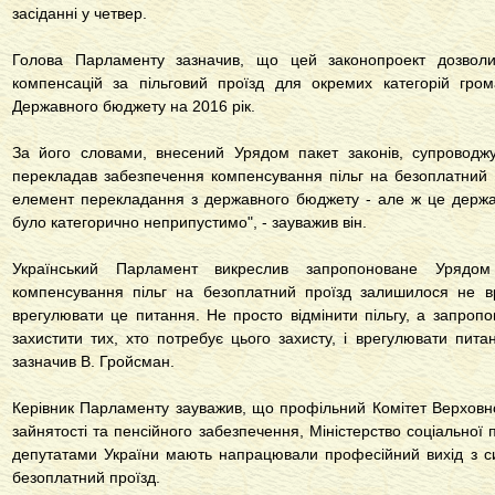
засіданні у четвер.
Голова Парламенту зазначив, що цей законопроект дозволи
компенсацій за пільговий проїзд для окремих категорій гро
Державного бюджету на 2016 рік.
За його словами, внесений Урядом пакет законів, супроводж
перекладав забезпечення компенсування пільг на безоплатний 
елемент перекладання з державного бюджету - але ж це держав
було категорично неприпустимо", - зауважив він.
Український Парламент викреслив запропоноване Уряд
компенсування пільг на безоплатний проїзд залишилося не в
врегулювати це питання. Не просто відмінити пільгу, а запропо
захистити тих, хто потребує цього захисту, і врегулювати пита
зазначив В. Гройсман.
Керівник Парламенту зауважив, що профільний Комітет Верховної
зайнятості та пенсійного забезпечення, Міністерство соціальної 
депутатами України мають напрацювали професійний вихід з си
безоплатний проїзд.