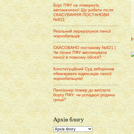
Борг ПФУ не повернуть
автоматично! Що робити після
СКАСУВАННЯ ПОСТАНОВИ
№821
Реальний перерахунок пенсії
чорнобильців
Н
СКАСОВАНО постанову №821 |
Чи почне ПФУ виплачувати
пенсії в повному обсязі?
Конституційний Суд заборонив
обмежувати індексацію пенсії
чорнобильцям!
Пенсіонер помер до виплати
боргу ПФУ: чи успадкує родина
гроші?
Архів блогу