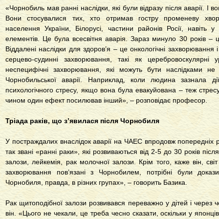
«Чорнобиль мав ранні наслідки, які були відразу після аварії. І 
Вони стосувалися тих, хто отримав гостру променеву хвороб
населення України, Білорусі, частини районів Росії, навіть 
елементів. Це була всесвітня аварія. Зараз минуло 30 років – це
Віддалені наслідки для здоров’я – це онкологічні захворювання і
серцево-судинні захворювання, такі як церебровоскулярні 
неспецифічні захворювання, які можуть бути наслідками не ті
Чорнобильської аварії. Наприклад, коли людина зазнала дії
психологічного стресу, якщо вона була евакуйована – теж стресу
чином один ефект посилював інший», – розповідає професор.
Тріада раків, що з’явилася після Чорнобиля
У постраждалих внаслідок аварії на ЧАЕС впродовж попередніх р
так звані «ранні раки», які розвиваються від 2-5 до 30 років піс
залози, лейкемія, рак молочної залози. Крім того, каже він, світ
захворювання пов’язані з Чорнобилем, потрібні були доказ
Чорнобиля, правда, в різних групах», – говорить Базика.
Рак щитоподібної залози розвивався переважно у дітей і через 
він. «Цього не чекали, це треба чесно сказати, оскільки у японц