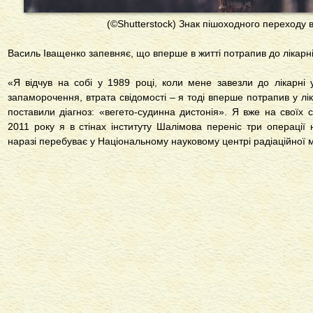
(©Shutterstock) Знак пішоходного переходу в
Василь Іващенко запевняє, що вперше в житті потрапив до лікарні
«Я відчув на собі у 1989 році, коли мене завезли до лікарні
запаморочення, втрата свідомості – я тоді вперше потрапив у лік
поставили діагноз: «вегето-судинна дистонія». Я вже на своїх с
2011 року я в стінах інституту Шалімова переніс три операції 
наразі перебуває у Національному науковому центрі радіаційної 