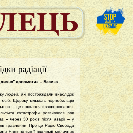
дки радіації
едичної допомоги» – Базика
оку людей, які постраждали внаслідок
осіб. Щороку кількість чорнобильців
ьшого – це онкологічні захворювання.
льської катастрофи розвивався рак
з – через 30 років після аварії – у
анів травлення. Про це Радіо Свобода
цини Національної академії медичних