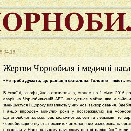
8.04.16
Жертви Чорнобиля і медичні наслі
«Не треба думати, що радіація фатальна. Головне – якість м
В Україні, за офіційною статистикою, станом на 1 січня 2016 р
аварії на Чорнобильській АЕС налічується майже два мільйони 
зменшується і щороку виявляють у них нові захворювання. Здебіл
І якщо впродовж минулих років у постраждалих від Чорноби
щитоподібної залози, рак молочної залози та лейкемія, то зара
чорнобильців очікують і розвиток онкологічних захворювань орг
розповіли у Національному науковому центрі радіаційної меди