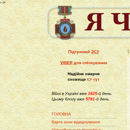
-->
1
Підтримай
ЗСУ
VIBER
для спілкування
Надійне хмарне
сховище
👉 тут
Війні в Україні вже
1625
-й день.
Цьому блогу вже
5781
-й день.
ГОЛОВНА
Карта зони відвідчуження
Чорнобильська трагедія в