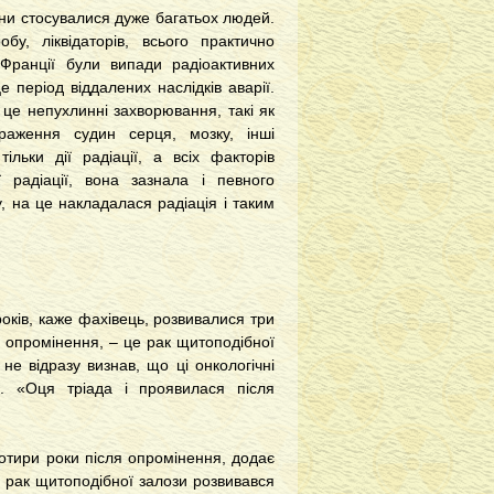
вони стосувалися дуже багатьох людей.
у, ліквідаторів, всього практично
у Франції були випади радіоактивних
 період віддалених наслідків аварії.
 це непухлинні захворювання, такі як
ураження судин серця, мозку, інші
льки дії радіації, а всіх факторів
 радіації, вона зазнала і певного
, на це накладалася радіація і таким
оків, каже фахівець, розвивалися три
ля опромінення, – це рак щитоподібної
 не відразу визнав, що ці онкологічні
и. «Оця тріада і проявилася після
чотири роки після опромінення, додає
ів рак щитоподібної залози розвивався