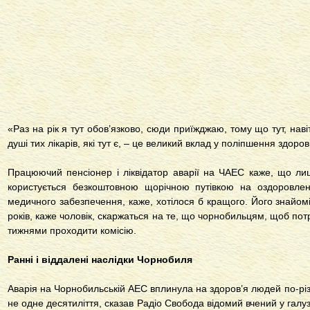
«Раз на рік я тут обов’язково, сюди приїжджаю, тому що тут, навіть
душі тих лікарів, які тут є, – це великий вклад у поліпшення здоро
Працюючий пенсіонер і ліквідатор аварії на ЧАЕС каже, що ли
користується безкоштовною щорічною путівкою на оздоровлен
медичного забезпечення, каже, хотілося б кращого. Його знайомі 
років, каже чоловік, скаржаться на те, що чорнобильцям, щоб пот
тижнями проходити комісію. ​
Ранні і віддалені наслідки Чорнобиля
Аварія на Чорнобильській АЕС вплинула на здоров’я людей по-різн
не одне десятиліття, сказав Радіо Свобода відомий вчений у галуз