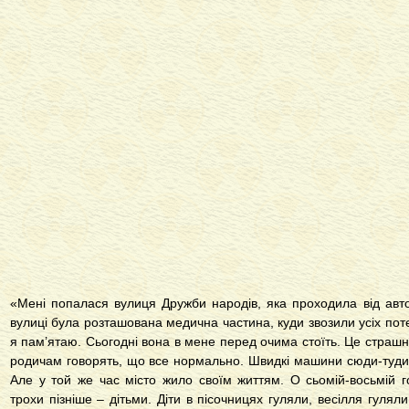
«Мені попалася вулиця Дружби народів, яка проходила від автов
вулиці була розташована медична частина, куди звозили усіх поте
я пам’ятаю. Сьогодні вона в мене перед очима стоїть. Це страшно
родичам говорять, що все нормально. Швидкі машини сюди-туди м
Але у той же час місто жило своїм життям. О сьомій-восьмій 
трохи пізніше – дітьми. Діти в пісочницях гуляли, весілля гулял