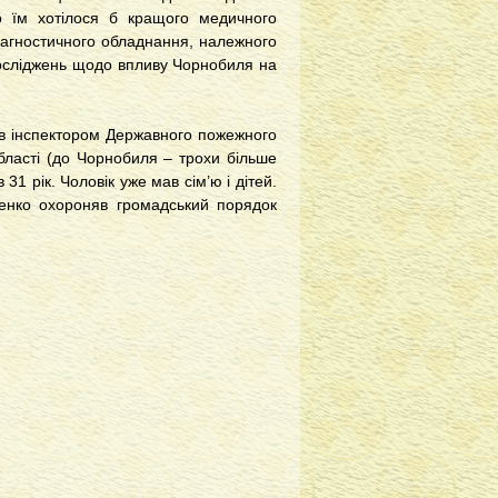
о їм хотілося б кращого медичного
іагностичного обладнання, належного
досліджень щодо впливу Чорнобиля на
ав інспектором Державного пожежного
області (до Чорнобиля – трохи більше
31 рік. Чоловік уже мав сім’ю і дітей.
щенко охороняв громадський порядок