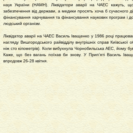
наук України (НАМН). Ліквідатори аварії на ЧАЕС кажуть, щ
забезпечення від держави, а медики просять хоча б сучасного д
фінансування харчування та фінансування наукових програм і 
людський організм.
Ліквідатор аварії на ЧАЕС Василь Іващенко у 1986 році працюв
нагляду Вишгородського райвідділу внутрішніх справ Київської 
ніж сто кілометрів). Коли вибухнула Чорнобильська АЕС, йому був 
Каже, що без вагань поїхав би знову. У Прип’яті Василь Іва
впродовж 26-28 квітня.