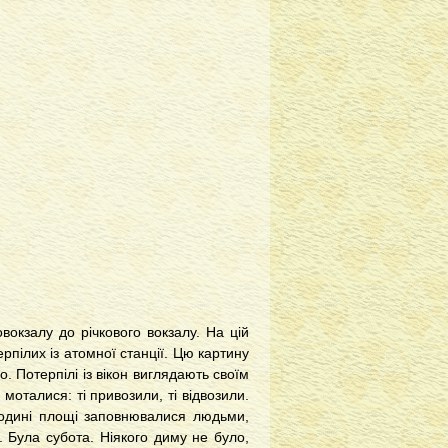
окзалу до річкового вокзалу. На цій
рпілих із атомної станції. Цю картину
. Потерпілі із вікон виглядають своїм
оталися: ті привозили, ті відвозили.
годині площі заповнювалися людьми,
и. Була субота. Ніякого диму не було,