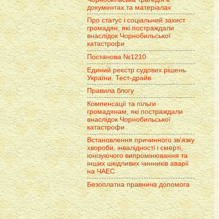
документах та матеріалах
Про статус і соціальний захист
громадян, які постраждали
внаслідок Чорнобильської
катастрофи
Постанова №1210
Единий реєстр судових рішень
України. Тест-драйв
Правила блогу
Компенсації та пільги
громадянам, які постраждали
внаслідок Чорнобильської
катастрофи
Встановлення причинного зв'язку
хвороби, інвалідності і смерті,
іонізуючого випромінювання та
інших шкідливих чинників аварії
на ЧАЕС
Безоплатна правнича допомога