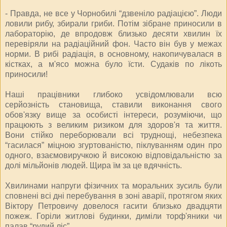
- Правда, не все у Чорнобилі “дзвеніло радіацією”. Люди
ловили рибу, збирали гриби. Потім зібране приносили в
лабораторію, де впродовж близько десяти хвилин їх
перевіряли на радіаційний фон. Часто він був у межах
норми. В рибі радіація, в основному, накопичувалася в
кістках, а м'ясо можна було їсти. Судаків по лікоть
приносили!
Наші працівники глибоко усвідомлювали всю
серйозність становища, ставили виконання свого
обов'язку вище за особисті інтереси, розуміючи, що
працюють з великим ризиком для здоров'я та життя.
Вони стійко переборювали всі труднощі, небезпека
“гасилася” міцною згуртованістю, піклуванням один про
одного, взаємовиручкою й високою відповідальністю за
долі мільйонів людей. Щира їм за це вдячність.
Хвилинами напруги фізичних та моральних зусиль були
сповнені всі дні перебування в зоні аварії, протягом яких
Віктору Петровичу довелося гасити близько двадцяти
пожеж. Горіли житлові будинки, диміли торф'яники чи
палав “рудий ліс”.