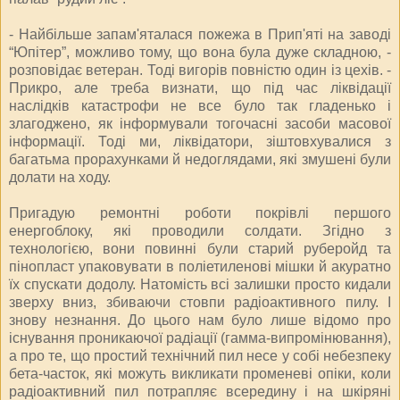
- Найбільше запам'яталася пожежа в Прип'яті на заводі
“Юпітер”, можливо тому, що вона була дуже складною, -
розповідає ветеран. Тоді вигорів повністю один із цехів. -
Прикро, але треба визнати, що під час ліквідації
наслідків катастрофи не все було так гладенько і
злагоджено, як інформували тогочасні засоби масової
інформації. Тоді ми, ліквідатори, зіштовхувалися з
багатьма прорахунками й недоглядами, які змушені були
долати на ходу.
Пригадую ремонтні роботи покрівлі першого
енергоблоку, які проводили солдати. Згідно з
технологією, вони повинні були старий руберойд та
пінопласт упаковувати в поліетиленові мішки й акуратно
їх спускати додолу. Натомість всі залишки просто кидали
зверху вниз, збиваючи стовпи радіоактивного пилу. І
знову незнання. До цього нам було лише відомо про
існування проникаючої радіації (гамма-випромінювання),
а про те, що простий технічний пил несе у собі небезпеку
бета-часток, які можуть викликати променеві опіки, коли
радіоактивний пил потрапляє всередину і на шкіряні