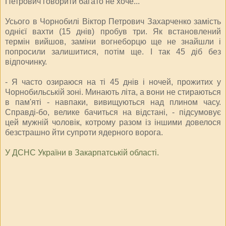
Петрович говорити багато не хоче...
Усього в Чорнобилі Віктор Петрович Захарченко замість
однієї вахти (15 днів) пробув три. Як встановлений
термін вийшов, заміни вогнеборцю ще не знайшли і
попросили залишитися, потім ще. І так 45 діб без
відпочинку.
- Я часто озираюся на ті 45 днів і ночей, прожитих у
Чорнобильській зоні. Минають літа, а вони не стираються
в пам'яті - навпаки, вивищуються над плином часу.
Справді-бо, велике бачиться на відстані, - підсумовує
цей мужній чоловік, котрому разом із іншими довелося
безстрашно йти супроти ядерного ворога.
У ДСНС України в Закарпатській області.