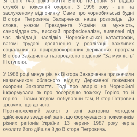
Зі своїх 74-х років життя Віктор Петрович 37 віддав
службі в пожежній охороні. З 1996 року - він на
заслуженому відпочинку. Саме про чорнобильські будні
Віктора Петровича Захарченка наша розповідь. До
слова, указом Президента України за мужність,
самовідданість, високий професіоналізм, виявлені під
час ліквідації наслідків Чорнобильської катастрофи,
вагомі трудові досягнення у реалізації важливих
соціальних та природоохоронних державних програм
Віктора Захарченка нагороджено орденом “За мужність”
ІІІ ступеня.
У 1986 році минув рік, як Віктора Захарченка призначили
начальником обласного відділу Державної пожежної
охорони Закарпаття. Тоді про аварію на Чорнобилі
інформували як про посередню пожежу. Горіло, то й
горіло... Тільки згодом, побувавши там, Віктор Петрович
зрозуміє, що до чого.
Протипожежний захист в зоні вахтовим методом
здійснював зведений загін, що формувався з пожежників
різних регіонів України. 13 червня 1987 року черга
очолити його дійшла й до Віктора Петровича.