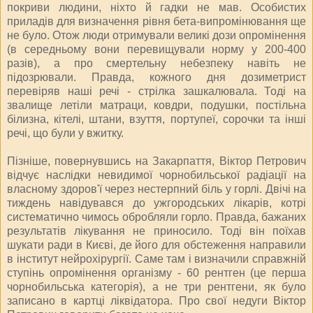
покриви людини, ніхто й гадки не мав. Особистих
приладів для визначення рівня бета-випромінювання ще
не було. Отож люди отримували великі дози опромінення
(в середньому вони перевищували норму у 200-400
разів), а про смертельну небезпеку навіть не
підозрювали. Правда, кожного дня дозиметрист
перевіряв наші речі - стрілка зашкалювала. Тоді на
звалище летіли матраци, ковдри, подушки, постільна
білизна, кітелі, штани, взуття, портупеї, сорочки та інші
речі, що були у вжитку.
Пізніше, повернувшись на Закарпаття, Віктор Петрович
відчує наслідки невидимої чорнобильської радіації на
власному здоров'ї через нестерпний біль у горлі. Двічі на
тиждень навідувався до ужгородських лікарів, котрі
систематично чимось обробляли горло. Правда, бажаних
результатів лікування не приносило. Тоді він поїхав
шукати ради в Києві, де його для обстеження направили
в інститут нейрохірургії. Саме там і визначили справжній
ступінь опромінення організму - 60 рентген (це перша
чорнобильська категорія), а не три рентгени, як було
записано в картці ліквідатора. Про свої недуги Віктор