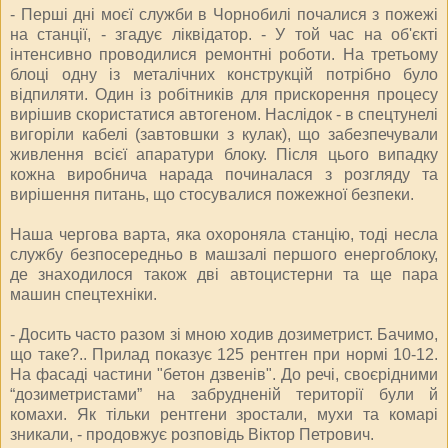
- Перші дні моєї служби в Чорнобилі почалися з пожежі
на станції, - згадує ліквідатор. - У той час на об'єкті
інтенсивно проводилися ремонтні роботи. На третьому
блоці одну із металічних конструкцій потрібно було
відпиляти. Один із робітників для прискорення процесу
вирішив скористатися автогеном. Наслідок - в спецтунелі
вигоріли кабелі (завтовшки з кулак), що забезпечували
живлення всієї апаратури блоку. Після цього випадку
кожна виробнича нарада починалася з розгляду та
вирішення питань, що стосувалися пожежної безпеки.
Наша чергова варта, яка охороняла станцію, тоді несла
службу безпосередньо в машзалі першого енергоблоку,
де знаходилося також дві автоцистерни та ще пара
машин спецтехніки.
- Досить часто разом зі мною ходив дозиметрист. Бачимо,
що таке?.. Прилад показує 125 рентген при нормі 10-12.
На фасаді частини "бетон дзвенів". До речі, своєрідними
“дозиметристами” на забрудненій території були й
комахи. Як тільки рентгени зростали, мухи та комарі
зникали, - продовжує розповідь Віктор Петрович.