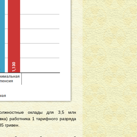
олжностные оклады для 3,5 млн
вка) работника 1 тарифного разряда
5 гривен.