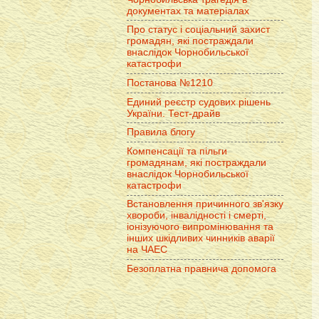
документах та матеріалах
Про статус і соціальний захист
громадян, які постраждали
внаслідок Чорнобильської
катастрофи
Постанова №1210
Единий реєстр судових рішень
України. Тест-драйв
Правила блогу
Компенсації та пільги
громадянам, які постраждали
внаслідок Чорнобильської
катастрофи
Встановлення причинного зв'язку
хвороби, інвалідності і смерті,
іонізуючого випромінювання та
інших шкідливих чинників аварії
на ЧАЕС
Безоплатна правнича допомога