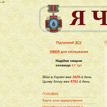
-->
0
Підтримай
ЗСУ
VIBER
для спілкування
Надійне хмарне
сховище
👉 тут
Війні в Україні вже
1625
-й день.
Цьому блогу вже
5781
-й день.
ГОЛОВНА
Карта зони відвідчуження
Чорнобильська трагедія в