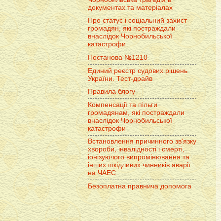
документах та матеріалах
Про статус і соціальний захист
громадян, які постраждали
внаслідок Чорнобильської
катастрофи
Постанова №1210
Единий реєстр судових рішень
України. Тест-драйв
Правила блогу
Компенсації та пільги
громадянам, які постраждали
внаслідок Чорнобильської
катастрофи
Встановлення причинного зв'язку
хвороби, інвалідності і смерті,
іонізуючого випромінювання та
інших шкідливих чинників аварії
на ЧАЕС
Безоплатна правнича допомога