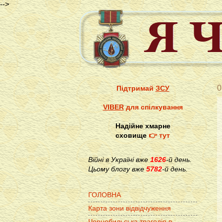
-->
0
Підтримай
ЗСУ
VIBER
для спілкування
Надійне хмарне
сховище
👉 тут
Війні в Україні вже
1626
-й день.
Цьому блогу вже
5782
-й день.
ГОЛОВНА
Карта зони відвідчуження
Чорнобильська трагедія в