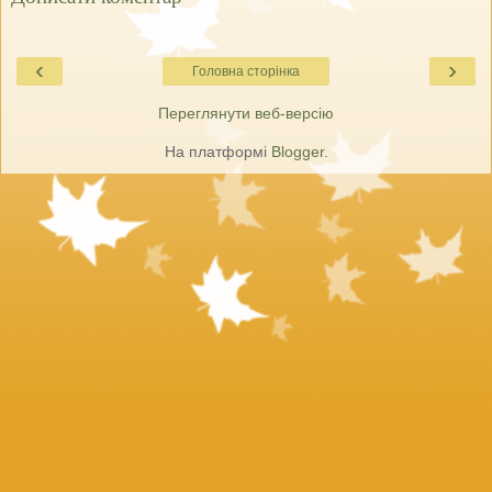
‹
›
Головна сторінка
Переглянути веб-версію
На платформі
Blogger
.