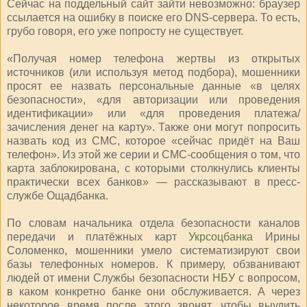
Сейчас на поддельный сайт зайти невозможно: браузер
ссылается на ошибку в поиске его DNS-сервера. То есть,
грубо говоря, его уже попросту не существует.
«Получая номер телефона жертвы из открытых
источников (или используя метод подбора), мошенники
просят ее назвать персональные данные «в целях
безопасности», «для авторизации или проведения
идентификации» или «для проведения платежа/
зачисления денег на карту». Также они могут попросить
назвать код из СМС, которое «сейчас придёт на Ваш
телефон». Из этой же серии и СМС-сообщения о том, что
карта заблокирована, с которыми столкнулись клиенты
практически всех банков» — рассказывают в пресс-
службе Ощадбанка.
По словам начальника отдела безопасности каналов
передачи и платёжных карт
Укрсоцбанка
Ирины
Соломенко, мошенники умело систематизируют свои
базы телефонных номеров. К примеру, обзванивают
людей от имени Службы безопасности
НБУ
с вопросом,
в каком конкретно банке они обслуживается. А через
некоторое время после этого звонят, чтобы выудить