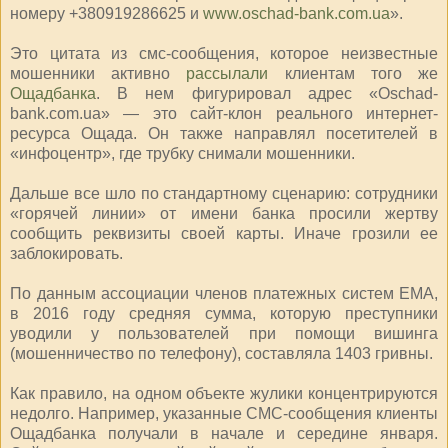
номеру +380919286625 и
www.oschad-bank.com.ua
».
Это цитата из смс-сообщения, которое неизвестные
мошенники активно
рассылали
клиентам того же
Ощадбанка
. В нем фигурировал адрес «Оschad-
bank.com.ua» — это сайт-клон реального интернет-
ресурса Ощада. Он также направлял посетителей в
«инфоцентр», где трубку снимали мошенники.
Дальше все шло по стандартному сценарию: сотрудники
«горячей линии» от имени банка просили жертву
сообщить реквизиты своей карты. Иначе грозили ее
заблокировать.
По данным ассоциации членов платежных систем ЕМА,
в 2016 году средняя сумма, которую преступники
уводили у пользователей при помощи вишинга
(мошенничество по телефону), составляла 1403 гривны.
Как правило, на одном объекте жулики концентрируются
недолго. Например, указанные СМС-сообщения клиенты
Ощадбанка получали в начале и середине января.