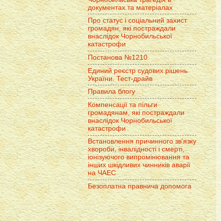
документах та матеріалах
Про статус і соціальний захист
громадян, які постраждали
внаслідок Чорнобильської
катастрофи
Постанова №1210
Единий реєстр судових рішень
України. Тест-драйв
Правила блогу
Компенсації та пільги
громадянам, які постраждали
внаслідок Чорнобильської
катастрофи
Встановлення причинного зв'язку
хвороби, інвалідності і смерті,
іонізуючого випромінювання та
інших шкідливих чинників аварії
на ЧАЕС
Безоплатна правнича допомога