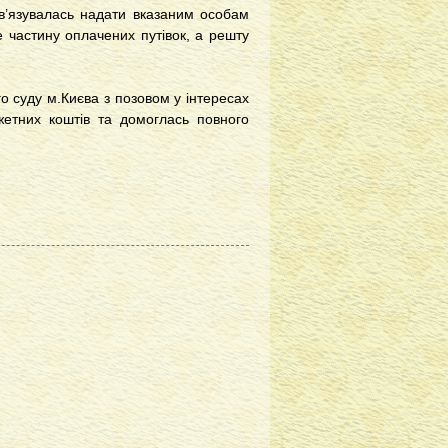
ов’язувалась надати вказаним особам
е частину оплачених путівок, а решту
го суду м.Києва з позовом у інтересах
жетних коштів та домоглась повного