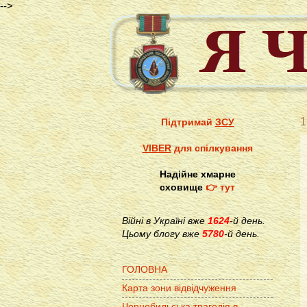
-->
1
Підтримай
ЗСУ
VIBER
для спілкування
Надійне хмарне
сховище
👉 тут
Війні в Україні вже
1624
-й день.
Цьому блогу вже
5780
-й день.
ГОЛОВНА
Карта зони відвідчуження
Чорнобильська трагедія в