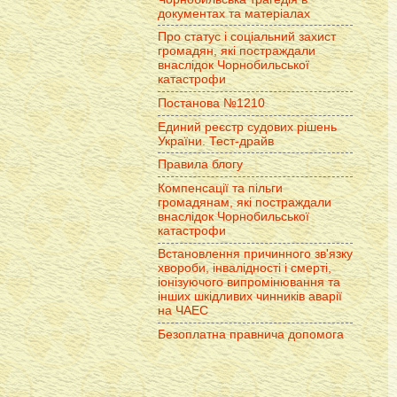
документах та матеріалах
Про статус і соціальний захист
громадян, які постраждали
внаслідок Чорнобильської
катастрофи
Постанова №1210
Единий реєстр судових рішень
України. Тест-драйв
Правила блогу
Компенсації та пільги
громадянам, які постраждали
внаслідок Чорнобильської
катастрофи
Встановлення причинного зв'язку
хвороби, інвалідності і смерті,
іонізуючого випромінювання та
інших шкідливих чинників аварії
на ЧАЕС
Безоплатна правнича допомога