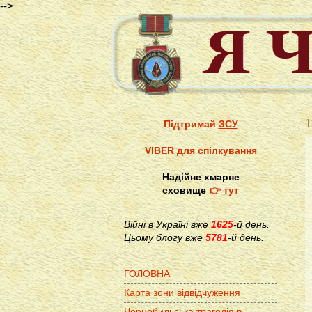
-->
1
Підтримай
ЗСУ
VIBER
для спілкування
Надійне хмарне
сховище
👉 тут
Війні в Україні вже
1625
-й день.
Цьому блогу вже
5781
-й день.
ГОЛОВНА
Карта зони відвідчуження
Чорнобильська трагедія в