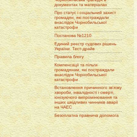
документах та матеріалах
Про статус і соціальний захист
громадян, які постраждали
внаслідок Чорнобильської
катастрофи
Постанова №1210
Единий реєстр судових рішень
України. Тест-драйв
Правила блогу
Компенсації та пільги
громадянам, які постраждали
внаслідок Чорнобильської
катастрофи
Встановлення причинного зв'язку
хвороби, інвалідності і смерті,
іонізуючого випромінювання та
інших шкідливих чинників аварії
на ЧАЕС
Безоплатна правнича допомога