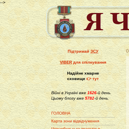
-->
0
Підтримай
ЗСУ
VIBER
для спілкування
Надійне хмарне
сховище
👉 тут
Війні в Україні вже
1626
-й день.
Цьому блогу вже
5782
-й день.
ГОЛОВНА
Карта зони відвідчуження
Чорнобильська трагедія в