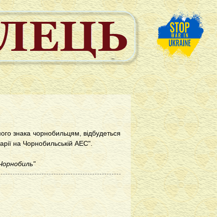
тного знака чорнобильцям, відбудеться
варії на Чорнобильській АЕС".
 Чорнобиль"