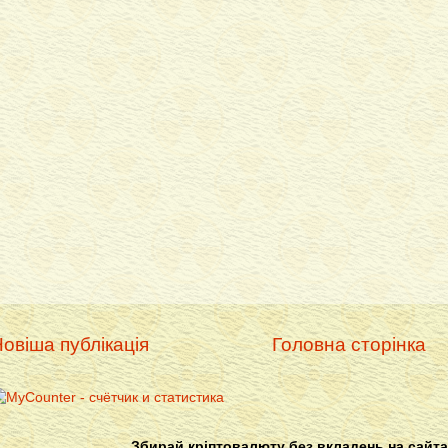
овіша публікація
Головна сторінка
Збирай кріптовалюту без вкладень на сайта