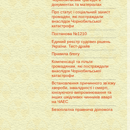
документах та матеріалах
Про статус і соціальний захист
громадян, які постраждали
внаслідок Чорнобильської
катастрофи
Постанова №1210
Единий реєстр судових рішень
України. Тест-драйв
Правила блогу
Компенсації та пільги
громадянам, які постраждали
внаслідок Чорнобильської
катастрофи
Встановлення причинного зв'язку
хвороби, інвалідності і смерті,
іонізуючого випромінювання та
інших шкідливих чинників аварії
на ЧАЕС
Безоплатна правнича допомога