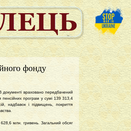
йного фонду
 В документі враховано передбачений
 пенсійних програм у сумі 139 313,4
ій, надбавок і підвищень, покриття
вства.
 628,6 млн. гривень. Загальний обсяг