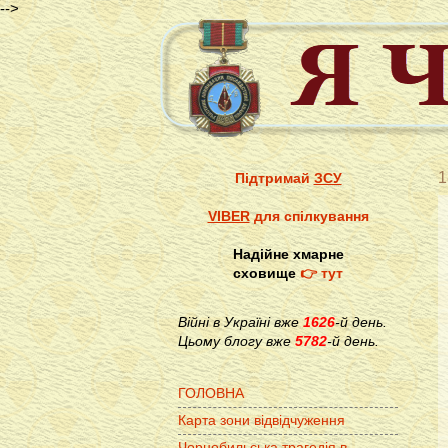
-->
1
Підтримай
ЗСУ
VIBER
для спілкування
Надійне хмарне
сховище
👉 тут
Війні в Україні вже
1626
-й день.
Цьому блогу вже
5782
-й день.
ГОЛОВНА
Карта зони відвідчуження
Чорнобильська трагедія в