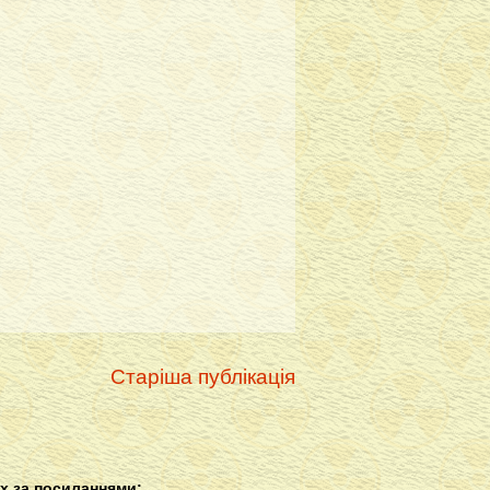
Старіша публікація
х за посиланнями: