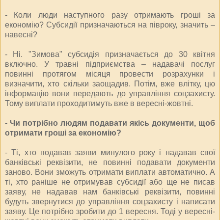
- Коли люди наступного разу отримають гроші за
економію? Субсидії призначаються на півроку, значить –
навесні?
- Ні. "Зимова" субсидія призначається до 30 квітня
включно. У травні підприємства – надавачі послуг
повинні протягом місяця провести розрахунки і
визначити, хто скільки заощадив. Потім, вже влітку, цю
інформацію вони передають до управління соцзахисту.
Тому виплати проходитимуть вже в вересні-жовтні.
- Чи потрібно людям подавати якісь документи, щоб
отримати гроші за економію?
- Ті, хто подавав заяви минулого року і надавав свої
банківські реквізити, не повинні подавати документи
заново. Вони зможуть отримати виплати автоматично. А
ті, хто раніше не отримував субсидії або ще не писав
заяву, не надавав нам банківські реквізити, повинні
будуть звернутися до управління соцзахисту і написати
заяву. Це потрібно зробити до 1 вересня. Тоді у вересні-