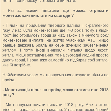
жовтні вони зможуть отримати виплати.
- Які за якими пільгами ще можна отримати
монетизовані виплати на сьогодні?
- Пільги на придбання твердого палива і скрапленого
газу у нас були монетизовані ще 7-8 років тому, і люди
постійно отримують гроші за них. Також з минулого року
монетизовані виплати на житло учасникам АТО. Якщо
раніше держава брала на себе функцію забезпечення
житлом, і потім іноді виникали питання щодо якості
житла, місця розташування, то на сьогодні людині просто
дають гроші, і вона вже самостійно підбирає собі житло,
яке їй потрібне.
Найближчим часом ми плануємо монетизувати пільги на
проїзд.
- Монетизація пільг на проїзд може статися вже 2018
року?
- Ми плануємо почати виплати 2018 року. Але з якого
місяця – зараз сказати складно. У нас вже розроблений