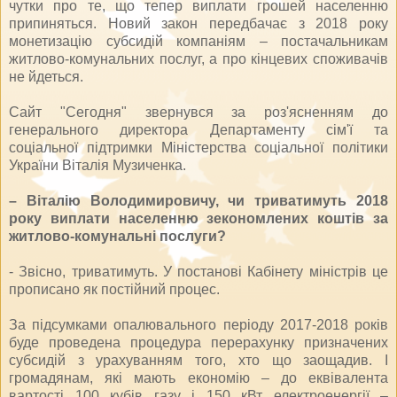
чутки про те, що тепер виплати грошей населенню
припиняться. Новий закон передбачає з 2018 року
монетизацію субсидій компаніям – постачальникам
житлово-комунальних послуг, а про кінцевих споживачів
не йдеться.
Сайт "Сегодня" звернувся за роз'ясненням до
генерального директора Департаменту сім'ї та
соціальної підтримки Міністерства соціальної політики
України Віталія Музиченка.
– Віталію Володимировичу, чи триватимуть 2018
року виплати населенню зекономлених коштів за
житлово-комунальні послуги?
- Звісно, триватимуть. У постанові Кабінету міністрів це
прописано як постійний процес.
За підсумками опалювального періоду 2017-2018 років
буде проведена процедура перерахунку призначених
субсидій з урахуванням того, хто що заощадив. І
громадянам, які мають економію – до еквівалента
вартості 100 кубів газу і 150 кВт електроенергії –