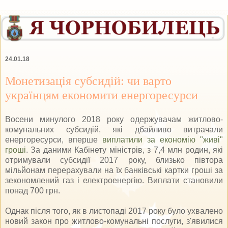
24.01.18
Монетизація субсидій: чи варто
українцям економити енергоресурси
Восени минулого 2018 року одержувачам житлово-
комунальних субсидій, які дбайливо витрачали
енергоресурси, вперше
виплатили за економію "живі"
гроші
. За даними Кабінету міністрів, з 7,4 млн родин, які
отримували субсидії 2017 року, близько півтора
мільйонам перерахували на їх банківські картки гроші за
зекономлений газ і електроенергію. Виплати становили
понад 700 грн.
Однак після того, як в листопаді 2017 року було ухвалено
новий закон про житлово-комунальні послуги, з'явилися