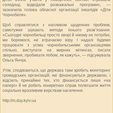
солодощі, відвідали розважальні програми», —
зазначила голова обласної організації інвалідів «Діти
Чорнобиля».
Щоб справлятися з напливом щоденних проблем,
самотужки шукають методи їхнього розв’язання.
«Сьогодні чорнобильці просто хворі й нікому не потрібні,
ми боремося, не втрачаємо віру. І надалі будемо
працювати з усіма чорнобильськими організаціями
спільно, виступати на мирних мітингах, писати
звернення, пробивати лобом, як кажуть», — підсумувала
Ольга Янчук.
Утім, сподіваються, що держава таки зробить моніторинг
громадських організацій, які фінансуються державою, і
відсіють принаймні тих, хто фінансується лише «на
папері» й не робить конкретних справ полегшити життя
соціально вразливим верствам населення.
http://m.day.kyiv.ua