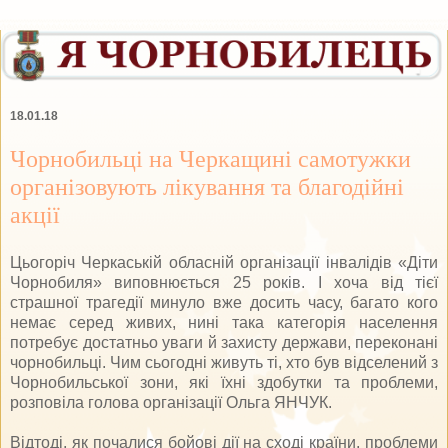
18.01.18
Чорнобильці на Черкащині самотужки
організовують лікування та благодійні
акції
Цьогоріч Черкаській обласній організації інвалідів «Діти
Чорнобиля» виповнюється 25 років. І хоча від тієї
страшної трагедії минуло вже досить часу, багато кого
немає cеред живих, нині така категорія населення
потребує достатньо уваги й захисту держави, переконані
чорнобильці. Чим сьогодні живуть ті, хто був відселений з
Чорнобильської зони, які їхні здобутки та проблеми,
розповіла голова організації Ольга ЯНЧУК.
Відтоді, як почалися бойові дії на сході країни, проблеми