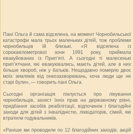
Пані Ольга й сама відселена, на момент Чорнобильської
катастрофи мала трьох маленьких дітей, тож проблеми
чорнобильців їй близькі. «Я відселена із
сорокакілометрової зони 1991 року, приймала
евакуйованих із Прип’яті. А сьогодні ті малесенькі
прип’ятчани, які евакуювались, мають дітей, але в них
більше хвороб, ніж у батьків. Нещодавно померло двоє
моїх земляків від онкозахворювань, хоча люди ще не
старі були», — говорить пані Ольга.
Сьогодні організація піклується про лікування
чорнобильців, захист їхніх прав на державному рівні,
придбання засобів реабілітації, відпочинок і благодійні
заходи для дітей з інвалідністю, ліквідаторів, сімей, які
втратили годувальників.
«Раніше ми проводили по 12 благодійних заходів, акцій