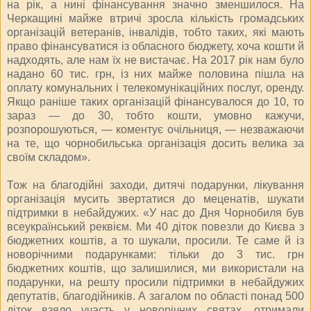
на рік, а нині фінансування значно зменшилося. На
Черкащині майже втричі зросла кількість громадських
організацій ветеранів, інвалідів, тобто таких, які мають
право фінансуватися із обласного бюджету, хоча кошти й
надходять, але нам їх не вистачає. На 2017 рік нам було
надано 60 тис. грн, із них майже половина пішла на
оплату комунальних і телекомунікаційних послуг, оренду.
Якщо раніше таких організацій фінансувалося до 10, то
зараз — до 30, тобто кошти, умовно кажучи,
розпорошуються, — коментує очільниця, — незважаючи
на те, що чорнобильська організація досить велика за
своїм складом».
Тож на благодійні заходи, дитячі подарунки, лікування
організація мусить звертатися до меценатів, шукати
підтримки в небайдужих. «У нас до Дня Чорнобиля був
всеукраїнський реквієм. Ми 40 діток повезли до Києва з
бюджетних коштів, а то шукали, просили. Те саме й із
новорічними подарунками: тільки до 3 тис. грн
бюджетних коштів, що залишилися, ми використали на
подарунки, на решту просили підтримки в небайдужих
депутатів, благодійників. А загалом по області понад 500
діток взяло участь у новорічних святах, отримали