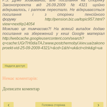
P.S.
Дуже здивований, але посилання на сторінку
Законопроекта від 26.09.2009 №4321 щойно
відкривалось, і раптом перестало. Не відкриваєсться
посилання і з сторінки пенсійного
форуму
http://pension.biz.ua/topic957.html?
view=next#p14054
Можливо це тимчасово?! На всякий випадок додаю
посилання на збережений у кеші Google матеріал
http://webcache.googleusercontent.com/search?
q=cache:UGrTH0diaTAJ:www.postchernobyl.kiev.ua/zakono
proekt-vid-25-09-2009-4321/+&cd=1&hl=uk&ct=clnk&gl=ua
Надати доступ
Немає коментарів:
Дописати коментар
‹
›
Головна сторінка