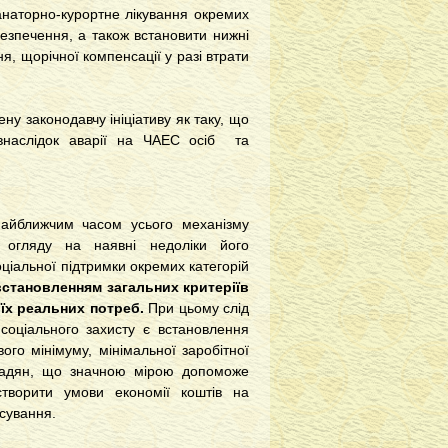
анаторно-курортне лікування окремих
безпечення, а також встановити нижні
я, щорічної компенсації у разі втрати
у законодавчу ініціативу як таку, що
внаслідок аварії на ЧАЕС осіб та
найближчим часом усього механізму
 огляду на наявні недоліки його
ціальної підтримки окремих категорій
встановленням загальних критеріїв
 їх реальних потреб.
При цьому слід
оціального захисту є встановлення
ого мінімуму, мінімальної заробітної
ромадян, що значною мірою допоможе
створити умови економії коштів на
нсування.