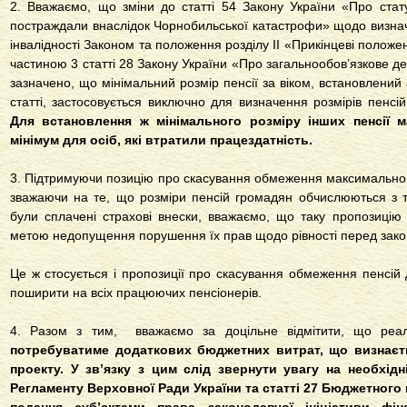
2. Вважаємо, що зміни до статті 54 Закону України «Про стату
постраждали внаслідок Чорнобильської катастрофи» щодо визнач
інвалідності Законом та положення розділу ІІ «Прикінцеві положе
частиною 3 статті 28 Закону України «Про загальнообов’язкове де
зазначено, що мінімальний розмір пенсії за віком, встановлени
статті, застосовується виключно для визначення розмірів пенсі
Для встановлення ж мінімального розміру інших пенсії 
мінімум для осіб, які втратили працездатність.
3. Підтримуючи позицію про скасування обмеження максимального р
зважаючи на те, що розміри пенсій громадян обчислюються з тіє
були сплачені страхові внески, вважаємо, що таку пропозицію 
метою недопущення порушення їх прав щодо рівності перед зак
Це ж стосується і пропозиції про скасування обмеження пенсій 
поширити на всіх працюючих пенсіонерів.
4. Разом з тим, вважаємо за доцільне відмітити, що реаліз
потребуватиме додаткових бюджетних витрат, що визнаєть
проекту. У зв’язку з цим слід звернути увагу на необхід
Регламенту Верховної Ради України та статті 27 Бюджетного