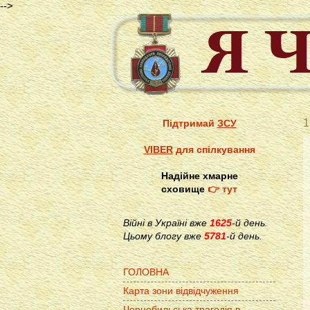
-->
1
Підтримай
ЗСУ
VIBER
для спілкування
Надійне хмарне
сховище
👉 тут
Війні в Україні вже
1625
-й день.
Цьому блогу вже
5781
-й день.
ГОЛОВНА
Карта зони відвідчуження
Чорнобильська трагедія в