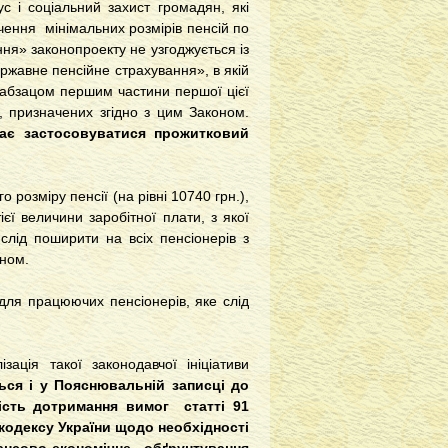
с і соціальний захист громадян, які
ення мінімальних розмірів пенсій по
ння» законопроекту не узгоджується із
ржавне пенсійне страхування», в якій
й абзацом першим частини першої цієї
й, призначених згідно з цим Законом.
має застосовуватися прожитковий
озміру пенсії (на рівні 10740 грн.),
ї величини заробітної плати, з якої
слід поширити на всіх пенсіонерів з
оном.
для працюючих пенсіонерів, яке слід
ація такої законодавчої ініціативи
ся і у Пояснювальній записці до
ність дотримання вимог статті 91
 кодексу України щодо необхідності