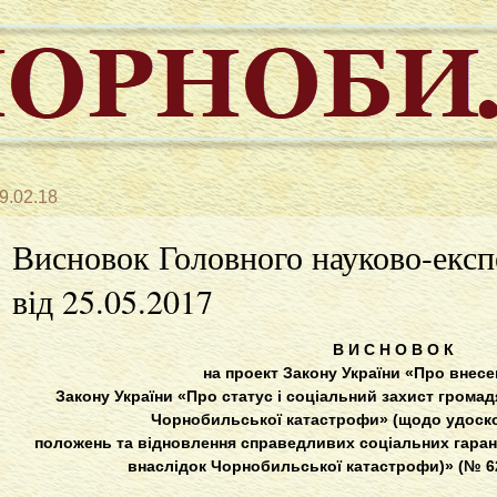
9.02.18
Висновок Головного науково-експ
від 25.05.2017
В И С Н О В О К
на проект Закону України «Про внесе
Закону України «Про статус і соціальний захист громад
Чорнобильської катастрофи» (щодо удоск
положень та відновлення справедливих соціальних гарант
внаслідок Чорнобильської катастрофи)» (№ 629