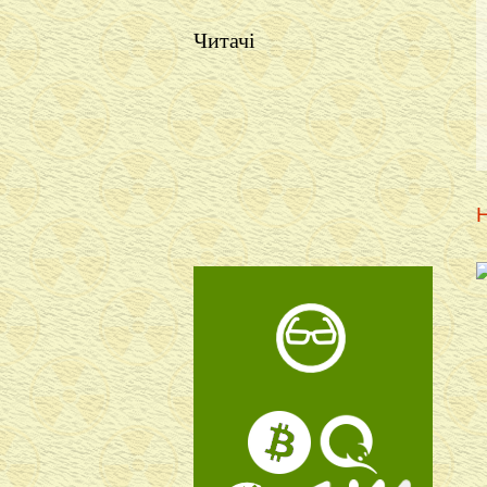
Читачі
Н