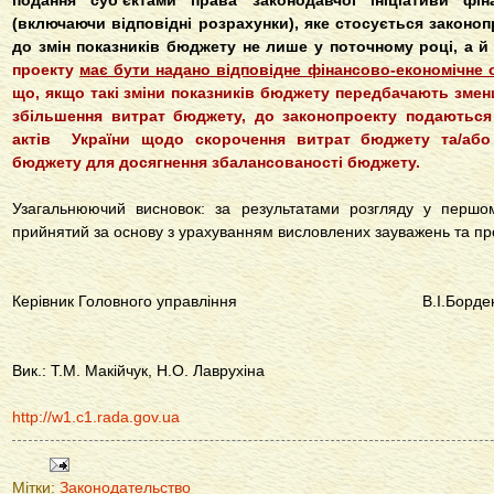
подання суб’єктами права законодавчої ініціативи фін
(включаючи відповідні розрахунки), яке стосується законоп
до змін показників бюджету не лише у поточному році, а й
проекту
має бути надано відповідне фінансово-економічне 
що, якщо такі зміни показників бюджету передбачають зме
збільшення витрат бюджету, до законопроекту подаються 
актів України щодо скорочення витрат бюджету та/аб
бюджету для досягнення збалансованості бюджету.
Узагальнюючий висновок: за результатами розгляду у першо
прийнятий за основу з урахуванням висловлених зауважень та пр
Керівник Головного управління В.І.Борде
Вик.: Т.М. Макійчук, Н.О. Лаврухіна
http://w1.c1.rada.gov.ua
Мітки:
Законодательство