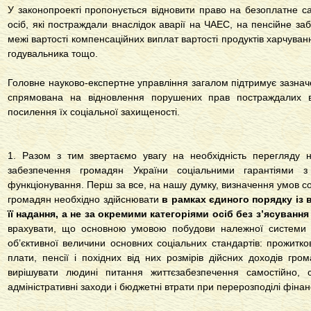
У законопроекті пропонується відновити право на безоплатне с
осіб, які постраждали внаслідок аварії на ЧАЕС, на пенсійне за
межі вартості компенсаційних виплат вартості продуктів харчуванн
годувальника тощо.
Головне науково-експертне управління загалом підтримує зазначен
спрямована на відновлення порушених прав постраждалих 
посилення їх соціальної захищеності.
1. Разом з тим звертаємо увагу на необхідність перегляду 
забезпечення громадян України соціальними гарантіями з
функціонування. Перш за все, на нашу думку, визначення умов со
громадян необхідно здійснювати
в рамках єдиного порядку із 
її надання, а не за окремими категоріями осіб без з’ясування
врахувати, що основною умовою побудови належної системи с
об’єктивної величини основних соціальних стандартів: прожитков
плати, пенсії і похідних від них розмірів дійсних доходів г
вирішувати людині питання життєзабезпечення самостійно, 
адміністративні заходи і бюджетні втрати при перерозподілі фіна