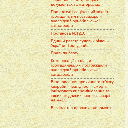
документах та матеріалах
Про статус і соціальний захист
громадян, які постраждали
внаслідок Чорнобильської
катастрофи
Постанова №1210
Единий реєстр судових рішень
України. Тест-драйв
Правила блогу
Компенсації та пільги
громадянам, які постраждали
внаслідок Чорнобильської
катастрофи
Встановлення причинного зв'язку
хвороби, інвалідності і смерті,
іонізуючого випромінювання та
інших шкідливих чинників аварії
на ЧАЕС
Безоплатна правнича допомога