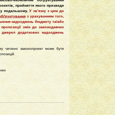
ансово-економічне обґрунтування
роектів, прийняття якого призведе
 у подальшому.
У зв’язку з цим до
обґрунтування
з урахуванням того,
ншення надходжень бюджету та/або
пропозиції змін до законодавчих
о джерел додаткових надходжень
му читанні законопроект може бути
опозицій.
нюк