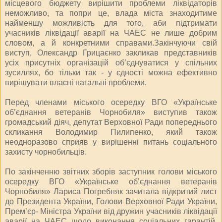
місцевого бюджету вирішити проблеми ліквідаторів
неможливо, та попри це, влада міста знаходитиме
найменшу можливість для того, аби підтримати
учасників ліквідації аварії на ЧАЕС не лише добрим
словом, а й конкретними справами.Закінчуючи свій
виступ, Олександр Грицаєнко закликав представників
усіх присутніх організацій об’єднуватися у спільних
зусиллях, бо тільки так - у єдності можна ефективно
вирішувати власні нагальні проблеми.
Перед членами міського осередку ВГО «Українське
об’єднання ветеранів Чорнобиля» виступив також
громадський діяч, депутат Верховної Ради попереднього
скликання Володимир Пилипенко, який також
неодноразово сприяв у вирішенні питань соціального
захисту чорнобильців.
По закінченню звітних зборів заступник голови міського
осередку ВГО «Українське об’єднання ветеранів
Чорнобиля» Лариса Погребняк зачитала відкритий лист
до Президента України, Голови Верховної Ради України,
Прем’єр- Міністра України від дружин учасників ліквідації
аварії на ЧАЕС щодо виконання соціальних гарантій,