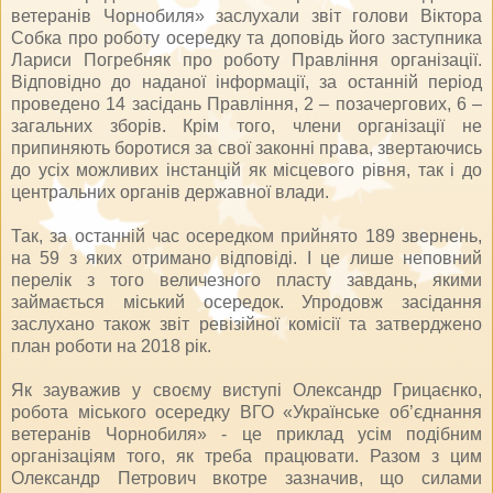
ветеранів Чорнобиля» заслухали звіт голови Віктора
Собка про роботу осередку та доповідь його заступника
Лариси Погребняк про роботу Правління організації.
Відповідно до наданої інформації, за останній період
проведено 14 засідань Правління, 2 – позачергових, 6 –
загальних зборів. Крім того, члени організації не
припиняють боротися за свої законні права, звертаючись
до усіх можливих інстанцій як місцевого рівня, так і до
центральних органів державної влади.
Так, за останній час осередком прийнято 189 звернень,
на 59 з яких отримано відповіді. І це лише неповний
перелік з того величезного пласту завдань, якими
займається міський осередок. Упродовж засідання
заслухано також звіт ревізійної комісії та затверджено
план роботи на 2018 рік.
Як зауважив у своєму виступі Олександр Грицаєнко,
робота міського осередку ВГО «Українське об’єднання
ветеранів Чорнобиля» - це приклад усім подібним
організаціям того, як треба працювати. Разом з цим
Олександр Петрович вкотре зазначив, що силами