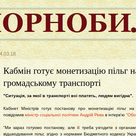
4.03.18
Кабмін готує монетизацію пільг н
громадському транспорті
"Ситуація, за якої в транспорті всі платять, людям вигідна".
Кабінет Міністрів готує постанову про монетизацію пільг на
повідомив
міністр соціальної політики Андрій Рева
в інтерв'ю
"Обо
"Ми зараз готуємо постанову, але її треба узгодити з органа
відшкодування пільг, згідно з нормами Бюджетного кодексу Украї