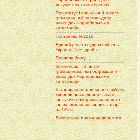
документах та матеріалах
Про статус і соціальний захист
громадян, які постраждали
внаслідок Чорнобильської
катастрофи
Постанова №1210
Единий реєстр судових рішень
України. Тест-драйв
Правила блогу
Компенсації та пільги
громадянам, які постраждали
внаслідок Чорнобильської
катастрофи
Встановлення причинного зв'язку
хвороби, інвалідності і смерті,
іонізуючого випромінювання та
інших шкідливих чинників аварії
на ЧАЕС
Безоплатна правнича допомога