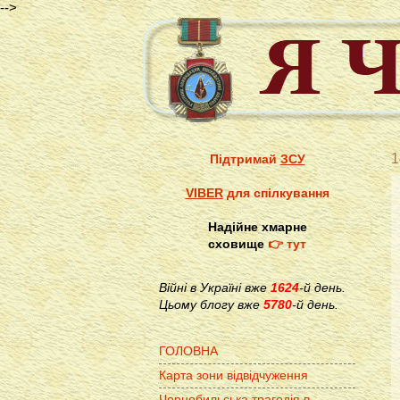
-->
1
Підтримай
ЗСУ
VIBER
для спілкування
Надійне хмарне
сховище
👉 тут
Війні в Україні вже
1624
-й день.
Цьому блогу вже
5780
-й день.
ГОЛОВНА
Карта зони відвідчуження
Чорнобильська трагедія в