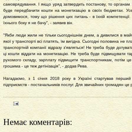
самоврядування. І якщо уряд затвердить постанову, то органам
буде передбачити кошти на монетизацію в своїх бюджетах. Усе
домовимося, тому що рішення цих питань - в їхній компетенції. 
їхнього боку я не бачу", - заявив він.
"Якби люди жили не тільки сьогоднішнім днем, а дивилися в майб
якої у транспорті всі платять, їм вигідна. Сьогодні половина не пл
транспортній компанії відразу з'являться! Не треба буде дотува
ці кошти віддати на монетизацію. Не треба буде підвищувати 
рухомого складу, зарплату підвищити транспортникам, потім ц
грошима - це теж детінізація", - додав Рева.
Нагадаємо, з 1 січня 2018 року в Україні стартував перши
підприємств - постачальників послуг. Для звичайних громадян це 
Немає коментарів: