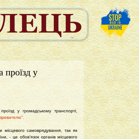
а проїзд у
 проїзд у громадському транспорті,
зревателю"
.
ми місцевого самоврядування, так як
ни, - це обов'язок органів місцевого