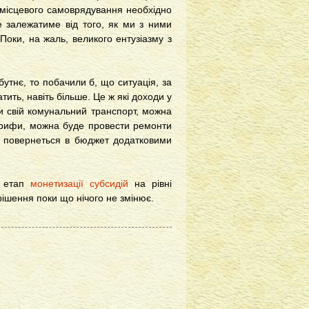
 місцевого самоврядування необхідно
 залежатиме від того, як ми з ними
Поки, на жаль, великого ентузіазму з
утнє, то побачили б, що ситуація, за
атить, навіть більше. Це ж які доходи у
ти свій комунальний транспорт, можна
тарифи, можна буде провести ремонти
е повернеться в бюджет додатковими
й етап
монетизації субсидій
на рівні
рішення поки що нічого не змінює.