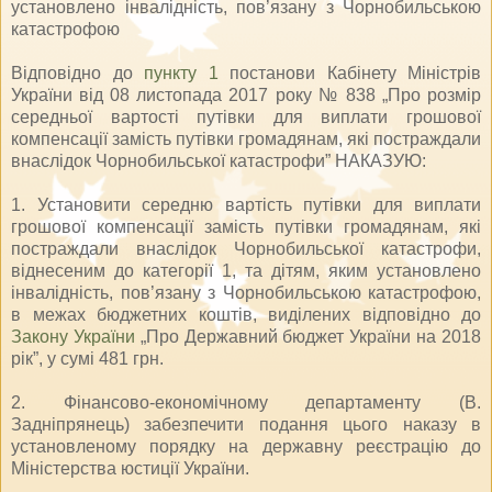
установлено інвалідність, пов’язану з Чорнобильською
катастрофою
Відповідно до
пункту 1
постанови Кабінету Міністрів
України від 08 листопада 2017 року № 838 „Про розмір
середньої вартості путівки для виплати грошової
компенсації замість путівки громадянам, які постраждали
внаслідок Чорнобильської катастрофи” НАКАЗУЮ:
1. Установити середню вартість путівки для виплати
грошової компенсації замість путівки громадянам, які
постраждали внаслідок Чорнобильської катастрофи,
віднесеним до категорії 1, та дітям, яким установлено
інвалідність, пов’язану з Чорнобильською катастрофою,
в межах бюджетних коштів, виділених відповідно до
Закону України
„Про Державний бюджет України на 2018
рік”, у сумі 481 грн.
2. Фінансово-економічному департаменту (В.
Задніпрянець) забезпечити подання цього наказу в
установленому порядку на державну реєстрацію до
Міністерства юстиції України.