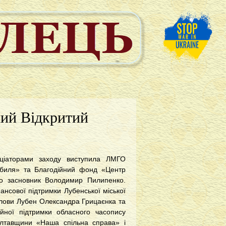
ший Відкритий
іціаторами заходу виступила ЛМГО
обиля» та Благодійний фонд «Центр
ого засновник Володимир Пилипенко.
ансової підтримки Лубенської міської
голови Лубен Олександра Грицаєнка та
ійної підтримки обласного часопису
олтавщини «Наша спільна справа» і