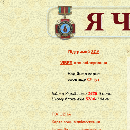
-->
2
Підтримай
ЗСУ
VIBER
для спілкування
Надійне хмарне
сховище
👉 тут
Війні в Україні вже
1628
-й день.
Цьому блогу вже
5784
-й день.
ГОЛОВНА
Карта зони відвідчуження
Чорнобильська трагедія в