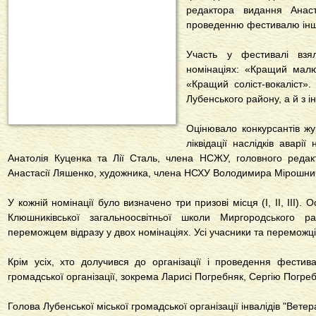
редактора видання Анаст
проведенню фестивалю інш
Участь у фестивалі взя
номінаціях: «Кращий мал
«Кращий соліст-вокаліст»
Лубенського району, а й з і
Оцінювало конкурсантів жу
ліквідації наслідків аварі
Анатолія Куценка та Лії Сталь, члена НСЖУ, головного реда
Анастасії Ляшенко, художника, члена НСХУ Володимира Мірошни
У кожній номінації було визначено три призові місця (І, ІІ, ІІІ)
Клюшниківської загальноосвітньої школи Миргородського 
переможцем відразу у двох номінаціях. Усі учасники та перемож
Крім усіх, хто долучився до організації і проведення фести
громадської організації, зокрема Ларисі Погребняк, Сергію Погре
Голова Лубенської міської громадської організації інвалідів "Вет