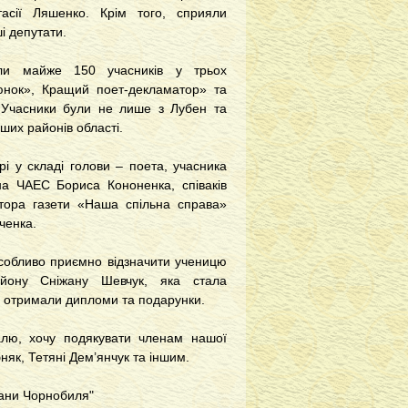
асії Ляшенко. Крім того, сприяли
і депутати.
ли майже 150 учасників у трьох
юнок», Кращий поет-декламатор» та
. Учасники були не лише з Лубен та
нших районів області.
рі у складі голови – поета, учасника
ї на ЧАЕС Бориса Кононенка, співаків
ктора газети «Наша спільна справа»
ченка.
. Особливо приємно відзначити ученицю
району Сніжану Шевчук, яка стала
ці отримали дипломи та подарунки.
валю, хочу подякувати членам нашої
бняк, Тетяні Дем’янчук та іншим.
ерани Чорнобиля"