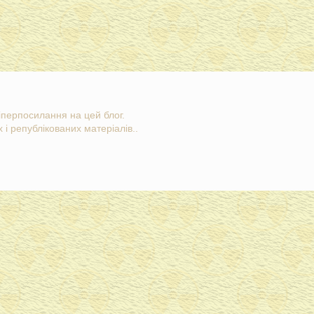
гіперпосилання на цей блог.
 і републікованих матеріалів..