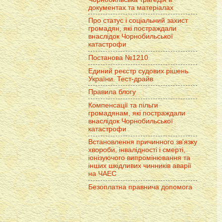
документах та матеріалах
Про статус і соціальний захист
громадян, які постраждали
внаслідок Чорнобильської
катастрофи
Постанова №1210
Единий реєстр судових рішень
України. Тест-драйв
Правила блогу
Компенсації та пільги
громадянам, які постраждали
внаслідок Чорнобильської
катастрофи
Встановлення причинного зв'язку
хвороби, інвалідності і смерті,
іонізуючого випромінювання та
інших шкідливих чинників аварії
на ЧАЕС
Безоплатна правнича допомога