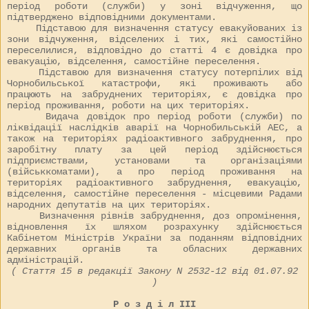
період роботи (служби) у зоні відчуження, що
підтверджено відповідними документами.
Підставою для визначення статусу евакуйованих із
зони відчуження, відселених і тих, які самостійно
переселилися, відповідно до статті 4 є довідка про
евакуацію, відселення, самостійне переселення.
Підставою для визначення статусу потерпілих від
Чорнобильської катастрофи, які проживають або
працюють на забруднених територіях, є довідка про
період проживання, роботи на цих територіях.
Видача довідок про період роботи (служби) по
ліквідації наслідків аварії на Чорнобильській АЕС, а
також на територіях радіоактивного забруднення, про
заробітну плату за цей період здійснюється
підприємствами, установами та організаціями
(військкоматами), а про період проживання на
територіях радіоактивного забруднення, евакуацію,
відселення, самостійне переселення - місцевими Радами
народних депутатів на цих територіях.
Визначення рівнів забруднення, доз опромінення,
відновлення їх шляхом розрахунку здійснюється
Кабінетом Міністрів України за поданням відповідних
державних органів та обласних державних
адміністрацій.
( Стаття 15 в редакції Закону N
2532-12
від 01.07.92
)
Р о з д і л III