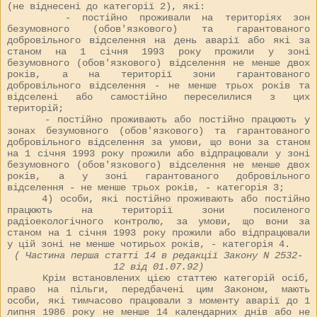
(не віднесені до категорії 2), які:
- постійно проживали на територіях зон
безумовного (обов'язкового) та гарантованого
добровільного відселення на день аварії або які за
станом на 1 січня 1993 року прожили у зоні
безумовного (обов'язкового) відселення не менше двох
років, а на території зони гарантованого
добровільного відселення - не менше трьох років та
відселені або самостійно переселилися з цих
територій;
- постійно проживають або постійно працюють у
зонах безумовного (обов'язкового) та гарантованого
добровільного відселення за умови, що вони за станом
на 1 січня 1993 року прожили або відпрацювали у зоні
безумовного (обов'язкового) відселення не менше двох
років, а у зоні гарантованого добровільного
відселення - не менше трьох років, - категорія 3;
4) особи, які постійно проживають або постійно
працюють на території зони посиленого
радіоекологічного контролю, за умови, що вони за
станом на 1 січня 1993 року прожили або відпрацювали
у цій зоні не менше чотирьох років, - категорія 4.
( Частина перша статті 14 в редакції Закону N
2532-
12
від 01.07.92)
Крім встановлених цією статтею категорій осіб,
право на пільги, передбачені цим Законом, мають
особи, які тимчасово працювали з моменту аварії до 1
липня 1986 року не менше 14 календарних днів або не