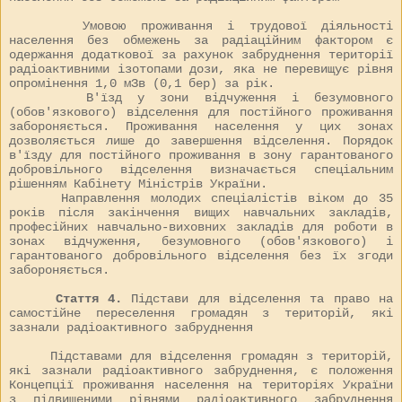
Умовою проживання і трудової діяльності
населення без обмежень за радіаційним фактором є
одержання додаткової за рахунок забруднення території
радіоактивними ізотопами дози, яка не перевищує рівня
опромінення 1,0 мЗв (0,1 бер) за рік.
В'їзд у зони відчуження і безумовного
(обов'язкового) відселення для постійного проживання
забороняється. Проживання населення у цих зонах
дозволяється лише до завершення відселення. Порядок
в'їзду для постійного проживання в зону гарантованого
добровільного відселення визначається спеціальним
рішенням Кабінету Міністрів України.
Направлення молодих спеціалістів віком до 35
років після закінчення вищих навчальних закладів,
професійних навчально-виховних закладів для роботи в
зонах відчуження, безумовного (обов'язкового) і
гарантованого добровільного відселення без їх згоди
забороняється.
Стаття 4.
Підстави для відселення та право на
самостійне переселення громадян з територій, які
зазнали радіоактивного забруднення
Підставами для відселення громадян з територій,
які зазнали радіоактивного забруднення, є положення
Концепції проживання населення на територіях України
з підвищеними рівнями радіоактивного забруднення