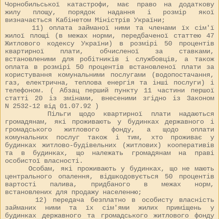
Чорнобильської катастрофи, має право на додаткову
жилу площу, порядок надання і розмір якої
визначається Кабінетом Міністрів України;
11) оплата займаної ними та членами їх сім'ї
жилої площі (в межах норми, передбаченої статтею 47
Житлового кодексу України) в розмірі 50 процентів
квартирної плати, обчисленої за ставками,
встановленими для робітників і службовців, а також
оплата в розмірі 50 процентів встановленої плати за
користування комунальними послугами (водопостачання,
газ, електрична, теплова енергія та інші послуги) і
телефоном. ( Абзац перший пункту 11 частини першої
статті 20 із змінами, внесеними згідно із Законом
N
2532-12
від 01.07.92 )
Пільги щодо квартирної плати надаються
громадянам, які проживають у будинках державного і
громадського житлового фонду, а щодо оплати
комунальних послуг також і тим, хто проживає у
будинках житлово-будівельних (житлових) кооперативів
та в будинках, що належать громадянам на праві
особистої власності.
Особам, які проживають у будинках, що не мають
центрального опалення, відшкодовується 50 процентів
вартості палива, придбаного в межах норм,
встановлених для продажу населенню;
12) передача безплатно в особисту власність
займаних ними та їх сім'ями жилих приміщень у
будинках державного та громадського житлового фонду