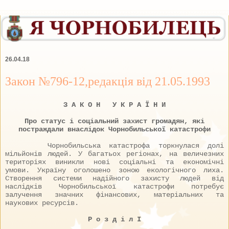
26.04.18
Закон №796-12,редакція від 21.05.1993
З А К О Н У К Р А Ї Н И
Про статус і соціальний захист громадян, які
постраждали внаслідок Чорнобильської катастрофи
Чорнобильська катастрофа торкнулася долі
мільйонів людей. У багатьох регіонах, на величезних
територіях виникли нові соціальні та економічні
умови. Україну оголошено зоною екологічного лиха.
Створення системи надійного захисту людей від
наслідків Чорнобильської катастрофи потребує
залучення значних фінансових, матеріальних та
наукових ресурсів.
Р о з д і л I