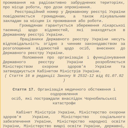
проживання на радіоактивно забруднених територіях,
про місце роботи, про дози опромінення.
Реєстраційний номер у Державному реєстрі України
повідомляється громадянам, а також лікувальним
закладам за місцем їх проживання або роботи.
Громадянам гарантується збереження лікарської
таємниці щодо відомостей, які знаходяться в
Державному реєстрі України.
Працівники Державного реєстру України несуть
відповідальність згідно з чинним законодавством за
розголошення відомостей щодо осіб, внесених до
Державного реєстру України.
Положення про організацію і функціонування
Державного реєстру України розробляється
Міністерством охорони здоров'я України та
затверджується Кабінетом Міністрів України.
( Стаття 16 в редакції Закону N
2532-12
від 01.07.92
)
Стаття 17.
Організація медичного обстеження і
оздоровлення
осіб, які постраждали внаслідок Чорнобильської
катастрофи
Кабінет Міністрів України, Міністерство охорони
здоров'я України, Міністерство соціального
забезпечення України, Міністерство народної освіти
України, Міністерство вищої освіти України, державні,