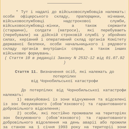
———————————————
* Тут і надалі до військовослужбовців належать:
особи офіцерського складу, прапорщики, мічмани,
військовослужбовці надстрокової служби,
військовослужбовці-жінки, а також сержанти
(старшини), солдати (матроси), які перебувають
(перебували) на дійсній строковій службі у збройних
силах, керівний і оперативний склад органів Комітету
державної безпеки, особи начальницького і рядового
складу органів внутрішніх справ, а також інших
військових формувань.
( Стаття 10 в редакції Закону N
2532-12
від 01.07.92
)
Стаття 11.
Визначення осіб, які належать до
потерпілих
від Чорнобильської катастрофи
До потерпілих від Чорнобильської катастрофи
належать:
1) евакуйовані із зони відчуження та відселені
із зон безумовного (обов'язкового) та гарантованого
добровільного відселення;
2) особи, які постійно проживали на територіях
зон безумовного (обов'язкового) та гарантованого
добровільного відселення на день аварії або прожили
за станом на 1 січня 1993 року на території зони