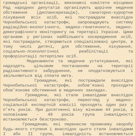
громадські організації, виконавчі комітети місцевих
Рад народних депутатів організують щорічне медичне
обстеження (диспансеризацію), санаторно-курортне
лікування всіх осіб, які постраждали внаслідок
Чорнобильської катастрофи, запроваджують систему
радіаційно-екологічного, медико-генетичного, медико-
демографічного моніторингу на території України. Цими
органами у регіонах найбільшого зосередження осіб,
які постраждали, створюються спеціалізовані центри, в
тому числі дитячі, для обстеження, лікування,
соціально-психологічної реабілітації та
профорієнтації потерпілих осіб.
Медикаменти та медичне устаткування, які
надходять цільовим постачанням на території
радіоактивного забруднення, не оподатковуються і
звільняються від сплати мита.
Громадяни, які постраждали внаслідок
Чорнобильської катастрофи, зобов'язані проходити
обов'язкове обстеження в медичних закладах.
Громадяни, які стали інвалідами внаслідок
Чорнобильської катастрофи, переогляд у медико-
соціальній експертній комісії проходять один раз у
п'ять років. При досягненні віку жінками 44 років, а
чоловіками - 49 років група інвалідності
встановлюється безстроково.
Громадянам, які перенесли променеву хворобу
будь-якого ступеня і внаслідок цього стали інвалідами
I або II групи, інвалідність встановлюється