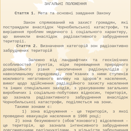
ЗАГАЛЬНІ ПОЛОЖЕННЯ
Стаття 1.
Мета та основні завдання Закону
Закон спрямований на захист громадян, які
постраждали внаслідок Чорнобильської катастрофи, та
вирішення проблем медичного і соціального характеру,
що виникли внаслідок радіоактивного забруднення
території.
Стаття 2.
Визначення категорій зон радіоактивно
забруднених територій
Залежно від ландшафтних та геохімічних
особливостей грунтів, міри перевищення природного
доаварійного рівня накопичення радіонуклідів у
навколишньому середовищі, пов'язаних з ними ступенів
можливого негативного впливу на здоров'я населення,
вимог щодо здійснення радіаційного захисту населення
та інших спеціальних заходів, з урахуванням загальних
виробничих і соціально-побутових відносин, територія,
що зазнала радіоактивного забруднення внаслідок
Чорнобильської катастрофи, поділяється на зони.
Такими зонами є:
1) зона відчуження - це територія, з якої
проведено евакуацію населення в 1986 році;
2) зона безумовного (обов'язкового) відселення -
це територія, що зазнала інтенсивного забруднення
довгоживучими радіонуклідами, з щільністю забруднення