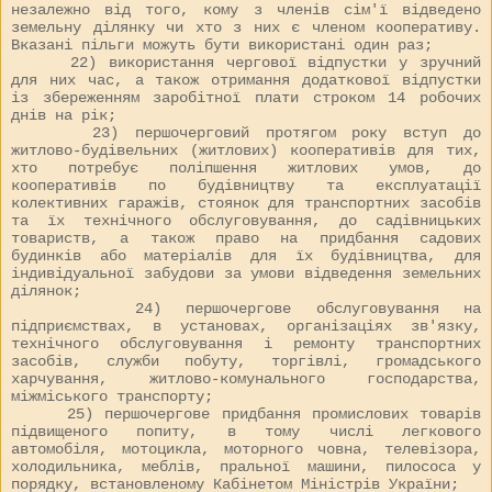
незалежно від того, кому з членів сім'ї відведено
земельну ділянку чи хто з них є членом кооперативу.
Вказані пільги можуть бути використані один раз;
22) використання чергової відпустки у зручний
для них час, а також отримання додаткової відпустки
із збереженням заробітної плати строком 14 робочих
днів на рік;
23) першочерговий протягом року вступ до
житлово-будівельних (житлових) кооперативів для тих,
хто потребує поліпшення житлових умов, до
кооперативів по будівництву та експлуатації
колективних гаражів, стоянок для транспортних засобів
та їх технічного обслуговування, до садівницьких
товариств, а також право на придбання садових
будинків або матеріалів для їх будівництва, для
індивідуальної забудови за умови відведення земельних
ділянок;
24) першочергове обслуговування на
підприємствах, в установах, організаціях зв'язку,
технічного обслуговування і ремонту транспортних
засобів, служби побуту, торгівлі, громадського
харчування, житлово-комунального господарства,
міжміського транспорту;
25) першочергове придбання промислових товарів
підвищеного попиту, в тому числі легкового
автомобіля, мотоцикла, моторного човна, телевізора,
холодильника, меблів, пральної машини, пилососа у
порядку, встановленому Кабінетом Міністрів України;