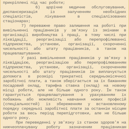
прикріплені під час роботи;
6) щорічне медичне обслуговування,
диспансеризація із залученням необхідних
спеціалістів, лікування в спеціалізованих
стаціонарах;
7) переважне право залишення на роботі при
вивільненні працівників у зв'язку із змінами в
організації виробництва і праці, в тому числі при
ліквідації, реорганізації або перепрофілюванні
підприємства, установи, організації, скороченні
чисельності або штату працівників, а також на
працевлаштування.
У разі вивільнення працівників у зв'язку з
ліквідацією, реорганізацією або перепрофілюванням
підприємства, установи, організації, скороченням
чисельності або штату працівників їм виплачується
допомога в розмірі трикратної середньомісячної
заробітної плати, а також зберігається за їх бажанням
посадовий оклад, тарифна ставка (оклад) на новому
місці роботи, але не більше одного року. Їм також
гарантується працевлаштування з урахуванням їх
побажань або можливість навчання нових професій
(спеціальностей) із збереженням у встановленому
порядку середньої заробітної плати за останнім місцем
роботи за весь період перепідготовки, але не більше
одного року.
При переведенні у зв'язку із станом здоров'я на
нижчеоплачувану роботу зазначеним працівникам