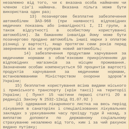
незалежно від того, чи є вказана особа наймачем чи
членом сім'ї наймача. Вказана пільга може бути
використана один раз;
13) позачергове безплатне забезпечення
автомобілем ЗАЗ-968 (при наявності відповідних
медичних показань або інвалідності I, II групи, а
також відсутності в особистому користуванні
автомобіля). За бажанням інваліда йому може бути
позачергово продано автомобіль іншої марки з оплатою
різниці у вартості, якщо протягом семи років перед
зверненням він не купував новий автомобіль;
14) забезпечення продуктами харчування за
медичними нормами з обов'язковим прикріпленням до
відповідних магазинів за місцем проживання.
Зазначеним особам компенсується 50 процентів вартості
продуктів харчування за медичними нормами,
встановлюваними Міністерством охорони здоров'я
України;
15) безплатне користування всіма видами міського
і приміського транспорту (крім таксі) на території
України; ( Пункт 15 частини першої статті 20 в
редакції Закону N
2532-12
від 01.07.92 )
16) одержання лікарняного листка на весь період
лікування в санаторіях і спеціалізованих лікувальних
закладах з урахуванням часу проїзду туди й назад, з
виплатою допомоги по державному соціальному
страхуванню незалежно від того, ким і за чий рахунок
видано путівку;