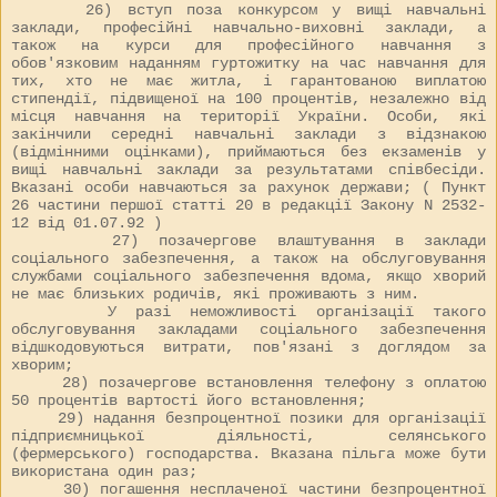
26) вступ поза конкурсом у вищі навчальні
заклади, професійні навчально-виховні заклади, а
також на курси для професійного навчання з
обов'язковим наданням гуртожитку на час навчання для
тих, хто не має житла, і гарантованою виплатою
стипендії, підвищеної на 100 процентів, незалежно від
місця навчання на території України. Особи, які
закінчили середні навчальні заклади з відзнакою
(відмінними оцінками), приймаються без екзаменів у
вищі навчальні заклади за результатами співбесіди.
Вказані особи навчаються за рахунок держави; ( Пункт
26 частини першої статті 20 в редакції Закону N
2532-
12
від 01.07.92 )
27) позачергове влаштування в заклади
соціального забезпечення, а також на обслуговування
службами соціального забезпечення вдома, якщо хворий
не має близьких родичів, які проживають з ним.
У разі неможливості організації такого
обслуговування закладами соціального забезпечення
відшкодовуються витрати, пов'язані з доглядом за
хворим;
28) позачергове встановлення телефону з оплатою
50 процентів вартості його встановлення;
29) надання безпроцентної позики для організації
підприємницької діяльності, селянського
(фермерського) господарства. Вказана пільга може бути
використана один раз;
30) погашення несплаченої частини безпроцентної