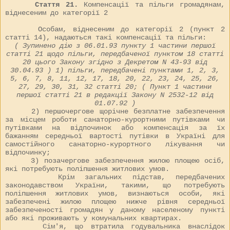
Стаття 21.
Компенсації та пільги громадянам,
віднесеним до категорії 2
Особам, віднесеним до категорії 2 (пункт 2
статті 14), надаються такі компенсації та пільги:
( Зупинено дію з 06.01.93 пункту 1 частини першої
статті 21 щодо пільги, передбаченої пунктом 18 статті
20 цього Закону згідно з Декретом N
43-93
від
30.04.93 ) 1) пільги, передбачені пунктами 1, 2, 3,
5, 6, 7, 8, 11, 12, 17, 18, 20, 22, 23, 24, 25, 26,
27, 29, 30, 31, 32 статті 20; ( Пункт 1 частини
першої статті 21 в редакції Закону N
2532-12
від
01.07.92 )
2) першочергове щорічне безплатне забезпечення
за місцем роботи санаторно-курортними путівками чи
путівками на відпочинок або компенсація за їх
бажанням середньої вартості путівки в Україні для
самостійного санаторно-курортного лікування чи
відпочинку;
3) позачергове забезпечення жилою площею осіб,
які потребують поліпшення житлових умов.
Крім загальних підстав, передбачених
законодавством України, такими, що потребують
поліпшення житлових умов, визнаються особи, які
забезпечені жилою площею нижче рівня середньої
забезпеченості громадян у даному населеному пункті
або які проживають у комунальних квартирах.
Сім'я, що втратила годувальника внаслідок