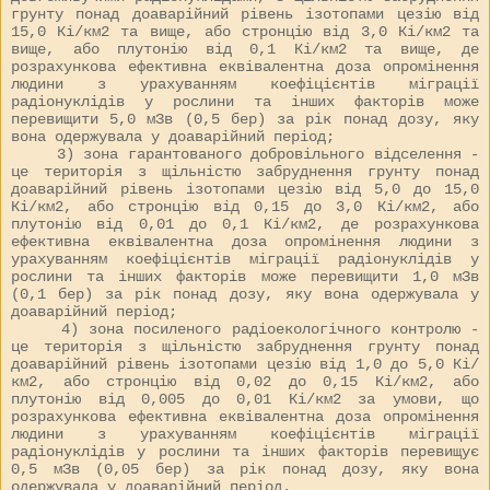
грунту понад доаварійний рівень ізотопами цезію від
15,0 Кі/км2 та вище, або стронцію від 3,0 Кі/км2 та
вище, або плутонію від 0,1 Кі/км2 та вище, де
розрахункова ефективна еквівалентна доза опромінення
людини з урахуванням коефіцієнтів міграції
радіонуклідів у рослини та інших факторів може
перевищити 5,0 мЗв (0,5 бер) за рік понад дозу, яку
вона одержувала у доаварійний період;
3) зона гарантованого добровільного відселення -
це територія з щільністю забруднення грунту понад
доаварійний рівень ізотопами цезію від 5,0 до 15,0
Кі/км2, або стронцію від 0,15 до 3,0 Кі/км2, або
плутонію від 0,01 до 0,1 Кі/км2, де розрахункова
ефективна еквівалентна доза опромінення людини з
урахуванням коефіцієнтів міграції радіонуклідів у
рослини та інших факторів може перевищити 1,0 мЗв
(0,1 бер) за рік понад дозу, яку вона одержувала у
доаварійний період;
4) зона посиленого радіоекологічного контролю -
це територія з щільністю забруднення грунту понад
доаварійний рівень ізотопами цезію від 1,0 до 5,0 Кі/
км2, або стронцію від 0,02 до 0,15 Кі/км2, або
плутонію від 0,005 до 0,01 Кі/км2 за умови, що
розрахункова ефективна еквівалентна доза опромінення
людини з урахуванням коефіцієнтів міграції
радіонуклідів у рослини та інших факторів перевищує
0,5 мЗв (0,05 бер) за рік понад дозу, яку вона
одержувала у доаварійний період.