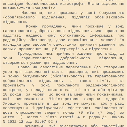
внаслідок Чорнобильської катастрофи. Етапи відселення
визначаються Концепцією.
Населення, яке проживає у зоні безумовного
(обов'язкового) відселення, підлягає обов'язковому
відселенню.
Кожен громадянин, який проживає у зоні
гарантованого добровільного відселення, має право на
підставі наданої йому об'єктивної інформації про
радіаційну обстановку, дози опромінення і можливі їх
наслідки для здоров'я самостійно приймати рішення про
дальше проживання на цій території чи відселення.
Громадянам, які прийняли рішення про виїзд із
зони гарантованого добровільного відселення,
створюються умови для відселення.
Право на самостійне переселення (до створення
умов для відселення) мають громадяни, які проживають
у зонах безумовного (обов'язкового) та гарантованого
добровільного відселення, а також сім'ї, які
проживають у зоні посиленого радіоекологічного
контролю, у складі яких є вагітні жінки або діти до
18 років, за умови, що вони за медичними показниками,
які визначаються Міністерством охорони здоров'я
України, проживати в цій зоні не можуть, або у разі
перевищення індивідуальної ефективної еквівалентної
дози опромінення людини понад 70 мЗв (7 бер) за
життя. ( Частина п'ята статті 4 в редакції Закону
N
2532-12
від 01.07.92 )
Громадяни, які відселяються або самостійно