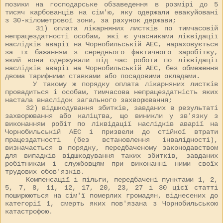
позики на господарське обзаведення в розмірі до 5
тисяч карбованців на сім'ю, яку одержали евакуйовані
з 30-кілометрової зони, за рахунок держави;
31) оплата лікарняних листків по тимчасовій
непрацездатності особам, які є учасниками ліквідації
наслідків аварії на Чорнобильській АЕС, нараховується
за їх бажанням з середнього фактичного заробітку,
який вони одержували під час роботи по ліквідації
наслідків аварії на Чорнобильській АЕС, без обмеження
двома тарифними ставками або посадовими окладами.
У такому ж порядку оплата лікарняних листків
провадиться і особам, тимчасова непрацездатність яких
настала внаслідок загального захворювання;
32) відшкодування збитків, завданих в результаті
захворювання або каліцтва, що виникли у зв'язку з
виконанням робіт по ліквідації наслідків аварії на
Чорнобильській АЕС і призвели до стійкої втрати
працездатності (без встановлення інвалідності),
визначається в порядку, передбаченому законодавством
для випадків відшкодування таких збитків, завданих
робітникам і службовцям при виконанні ними своїх
трудових обов'язків.
Компенсації і пільги, передбачені пунктами 1, 2,
5, 7, 8, 11, 12, 17, 20, 23, 27 і 30 цієї статті
поширюються на сім'ї померлих громадян, віднесених до
категорії 1, смерть яких пов'язана з Чорнобильською
катастрофою.