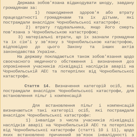
Держава зобов'язана відшкодувати шкоду, завдану
громадянам за:
1) пошкодження здоров'я або втрату
працездатності громадянами та їх дітьми, які
постраждали внаслідок Чорнобильської катастрофи;
2) втрату годувальника, якщо його смерть
пов'язана з Чорнобильською катастрофою;
3) матеріальні втрати, що їх зазнали громадяни
та їх сім'ї у зв'язку з Чорнобильською катастрофою,
відповідно до цього Закону та інших актів
законодавства України.
На державу покладаються також зобов'язання щодо
своєчасного медичного обстеження і визначення доз
опромінення учасників ліквідації наслідків аварії на
Чорнобильській АЕС та потерпілих від Чорнобильської
катастрофи.
Стаття 14.
Визначення категорій осіб, які
постраждали внаслідок Чорнобильської катастрофи, для
встановлення пільг і компенсацій
Для встановлення пільг і компенсацій
визначаються такі категорії осіб, які постраждали
внаслідок Чорнобильської катастрофи:
1) інваліди з числа учасників ліквідації
наслідків аварії на Чорнобильській АЕС та потерпілих
від Чорнобильської катастрофи (статті 10 і 11), щодо
яких встановлено причинний зв'язок інвалідності з