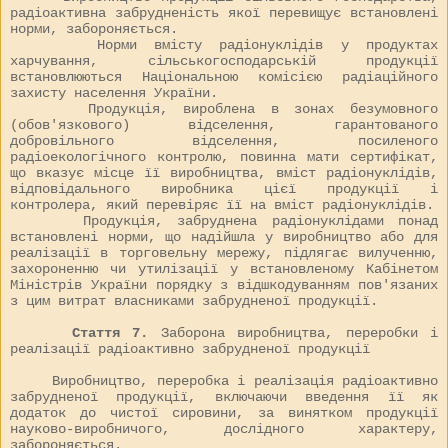
радіоактивна забрудненість якої перевищує встановлені
норми, забороняється.
Норми вмісту радіонуклідів у продуктах
харчування, сільськогосподарській продукції
встановлюються Національною комісією радіаційного
захисту населення України.
Продукція, вироблена в зонах безумовного
(обов'язкового) відселення, гарантованого
добровільного відселення, посиленого
радіоекологічного контролю, повинна мати сертифікат,
що вказує місце її виробництва, вміст радіонуклідів,
відповідального виробника цієї продукції і
контролера, який перевіряє її на вміст радіонуклідів.
Продукція, забруднена радіонуклідами понад
встановлені норми, що надійшла у виробництво або для
реалізації в торговельну мережу, підлягає вилученню,
захороненню чи утилізації у встановленому Кабінетом
Міністрів України порядку з відшкодуванням пов'язаних
з цим витрат власниками забрудненої продукції.
Стаття 7.
Заборона виробництва, переробки і
реалізації радіоактивно забрудненої продукції
Виробництво, переробка і реалізація радіоактивно
забрудненої продукції, включаючи введення її як
додаток до чистої сировини, за винятком продукції
науково-виробничого, дослідного характеру,
забороняється.