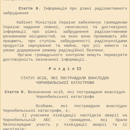
Стаття 8.
Інформація про рівні радіоактивного
забруднення
Кабінет Міністрів України забезпечує громадянам
України надання повної, своєчасної та достовірної
інформації про рівні забруднення радіоактивними
речовинами місцевостей, на яких вони проживають або
працюють, про ступінь забрудненості радіонуклідами
продуктів харчування та майна, про усі вимоги та
умови додержання режиму радіаційної безпеки.
Органи громадського контролю можуть перевіряти
достовірність зазначеної інформації.
Р о з д і л II
СТАТУС ОСІБ, ЯКІ ПОСТРАЖДАЛИ ВНАСЛІДОК
ЧОРНОБИЛЬСЬКОЇ КАТАСТРОФИ
Стаття 9.
Визначення осіб, які постраждали внаслідок
Чорнобильської катастрофи
Особами, які постраждали внаслідок
Чорнобильської катастрофи, є:
1) учасники ліквідації наслідків аварії на
Чорнобильській АЕС - громадяни, які брали
безпосередню участь у ліквідації аварії та її
наслідків;