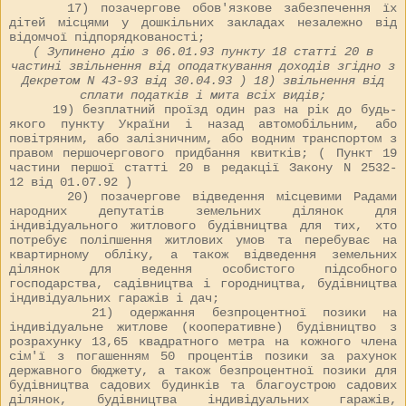
17) позачергове обов'язкове забезпечення їх
дітей місцями у дошкільних закладах незалежно від
відомчої підпорядкованості;
( Зупинено дію з 06.01.93 пункту 18 статті 20 в
частині звільнення від оподаткування доходів згідно з
Декретом N
43-93
від 30.04.93 ) 18) звільнення від
сплати податків і мита всіх видів;
19) безплатний проїзд один раз на рік до будь-
якого пункту України і назад автомобільним, або
повітряним, або залізничним, або водним транспортом з
правом першочергового придбання квитків; ( Пункт 19
частини першої статті 20 в редакції Закону N
2532-
12
від 01.07.92 )
20) позачергове відведення місцевими Радами
народних депутатів земельних ділянок для
індивідуального житлового будівництва для тих, хто
потребує поліпшення житлових умов та перебуває на
квартирному обліку, а також відведення земельних
ділянок для ведення особистого підсобного
господарства, садівництва і городництва, будівництва
індивідуальних гаражів і дач;
21) одержання безпроцентної позики на
індивідуальне житлове (кооперативне) будівництво з
розрахунку 13,65 квадратного метра на кожного члена
сім'ї з погашенням 50 процентів позики за рахунок
державного бюджету, а також безпроцентної позики для
будівництва садових будинків та благоустрою садових
ділянок, будівництва індивідуальних гаражів,