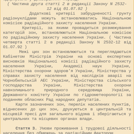
( Частина друга статті 2 в редакції Закону N
2532-
12
від 01.07.92 )
Додаткові критерії забрудненості грунту
радіонуклідами можуть встановлюватись Національною
комісією радіаційного захисту населення України.
Критерії, за якими провадиться розмежування
категорій зон, встановлюються Національною комісією
по радіаційному захисту населення України. ( Частина
четверта статті 2 в редакції Закону N
2532-12
від
01.07.92 )
Межі цих зон встановлюються та переглядаються
Кабінетом Міністрів України на основі експертних
висновків Національної комісії радіаційного захисту
населення України, Академії наук України,
Міністерства охорони здоров'я України, Міністерства у
справах захисту населення від наслідків аварії на
Чорнобильській АЕС України, Міністерства сільського
господарства України, Міністерства охорони
навколишнього природного середовища України,
Державного комітету України по гідрометеорології за
поданням обласних Рад народних депутатів.
Карти зазначених зон, перелік населених пунктів,
віднесених до цих зон, друкуються в центральній та
місцевій пресі для загального відома і зберігаються у
центральних та місцевих органах влади.
Стаття 3.
Умови проживання і трудової діяльності
населення без обмежень за радіаційним фактором