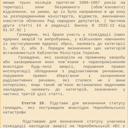
менше трьох місяців протягом 1986-1987 років на
території зони безумовного (обов'язкового)
відселення, за умови, що їх було направлено в цю зону
за розпорядженнями міністерств, відомств, виконавчих
комітетів обласних Рад народних депутатів. ( Частина
друга статті 14 в редакції Закону N
2532-12
від
01.07.92 )
Громадяни, які брали участь у ліквідації інших
ядерних аварій та випробувань, у військових навчаннях
із застосуванням ядерної зброї, належать до категорії
1, або 2, або 3. Порядок визначення цих категорій
встановлюється Кабінетом Міністрів України.
Громадяни, які захворіли на променеву хворобу
або захворювання яких пов'язане з переопроміненням
внаслідок будь-якої аварії, порушення правил
експлуатації обладнання з радіоактивною речовиною,
порушення правил зберігання і захоронення
радіоактивних речовин, які сталися не з вини
потерпілих, якщо такий зв'язок встановлено медичними
закладами, належать до категорій, зазначених у
частині третій цієї статті.
Стаття 15.
Підстави для визначення статусу
громадян, які постраждали внаслідок Чорнобильської
катастрофи
Підставами для визначення статусу учасника
ліквідації наслідків аварії на Чорнобильській АЕС є