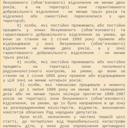
безумовного (обов'язкового) відселення не менше двох
років, а на території зони гарантованого
добровільного відселення - не менше трьох років та
відселені або самостійно переселилися з цих
територій;
3) особи, які постійно проживають або постійно
працюють у зонах безумовного (обов'язкового) та
гарантованого добровільного відселення за умови, що
вони за станом на 1 січня 1993 року прожили або
відпрацювали у зоні безумовного (обов'язкового)
відселення не менше двох років, а у зоні
гарантованого добровільного відселення - не менше
трьох років;
4) особи, які постійно проживають або постійно
працюють на території зони посиленого
радіоекологічного контролю, за умови, що вони за
станом на 1 січня 1993 року прожили або відпрацювали
у цій зоні не менше чотирьох років;
5) особи, які тимчасово працювали з моменту
аварії до 1 липня 1986 року не менше 14 календарних
днів або не менше трьох місяців протягом 1986-1987
років на території зони безумовного (обов'язкового)
відселення, за умови, що їх було направлено в цю зону
за розпорядженнями міністерств, відомств, виконавчих
комітетів обласних Рад народних депутатів.
Крім осіб, зазначених у частині першій цієї
статті, до потерпілих від Чорнобильської катастрофи
належать діти, у яких доза опромінення щитовидної