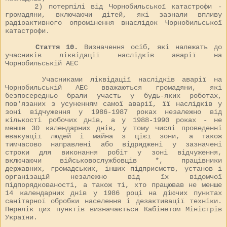
2) потерпілі від Чорнобильської катастрофи -
громадяни, включаючи дітей, які зазнали впливу
радіоактивного опромінення внаслідок Чорнобильської
катастрофи.
Стаття 10.
Визначення осіб, які належать до
учасників ліквідації наслідків аварії на
Чорнобильській АЕС
Учасниками ліквідації наслідків аварії на
Чорнобильській АЕС вважаються громадяни, які
безпосередньо брали участь у будь-яких роботах,
пов'язаних з усуненням самої аварії, її наслідків у
зоні відчуження у 1986-1987 роках незалежно від
кількості робочих днів, а у 1988-1990 роках - не
менше 30 календарних днів, у тому числі проведенні
евакуації людей і майна з цієї зони, а також
тимчасово направлені або відряджені у зазначені
строки для виконання робіт у зоні відчуження,
включаючи військовослужбовців *, працівники
державних, громадських, інших підприємств, установ і
організацій незалежно від їх відомчої
підпорядкованості, а також ті, хто працював не менше
14 календарних днів у 1986 році на діючих пунктах
санітарної обробки населення і дезактивації техніки.
Перелік цих пунктів визначається Кабінетом Міністрів
України.