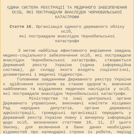
ЄДИНА СИСТЕМА РЕЄСТРАЦІЇ ТА МЕДИЧНОГО ЗАБЕЗПЕЧЕННЯ
ОСІБ, ЯКІ ПОСТРАЖДАЛИ ВНАСЛІДОК ЧОРНОБИЛЬСЬКОЇ
КАТАСТРОФИ
Стаття 16.
Організація єдиного державного обліку
осіб,
які постраждали внаслідок Чорнобильської
катастрофи
З метою найбільш ефективного вирішення завдань
медико-соціального забезпечення осіб, які постраждали
внаслідок Чорнобильської катастрофи, створюється
Державний реєстр України (єдина інформаційна
система), до складу якого входять соціологічні,
дозиметричні і медичні підреєстри.
Головними завданнями Державного реєстру України
є здійснення контролю за станом здоров'я, вивчення
найближчих та віддалених медичних наслідків у осіб,
які постраждали внаслідок Чорнобильської катастрофи.
Міністерства та інші центральні органи
Державного управління, виконавчі комітети місцевих
Рад народних депутатів, органи державної
адміністрації, громадські організації передають у
Державний реєстр України повну і вичерпну інформацію
щодо осіб, визначених статтями 10, 11, 27 цього
Закону, для включення в банк даних необхідних
відомостей про календарні строки їх роботи, період