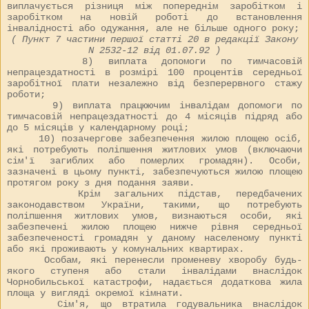
виплачується різниця між попереднім заробітком і
заробітком на новій роботі до встановлення
інвалідності або одужання, але не більше одного року;
( Пункт 7 частини першої статті 20 в редакції Закону
N
2532-12
від 01.07.92 )
8) виплата допомоги по тимчасовій
непрацездатності в розмірі 100 процентів середньої
заробітної плати незалежно від безперервного стажу
роботи;
9) виплата працюючим інвалідам допомоги по
тимчасовій непрацездатності до 4 місяців підряд або
до 5 місяців у календарному році;
10) позачергове забезпечення жилою площею осіб,
які потребують поліпшення житлових умов (включаючи
сім'ї загиблих або померлих громадян). Особи,
зазначені в цьому пункті, забезпечуються жилою площею
протягом року з дня подання заяви.
Крім загальних підстав, передбачених
законодавством України, такими, що потребують
поліпшення житлових умов, визнаються особи, які
забезпечені жилою площею нижче рівня середньої
забезпеченості громадян у даному населеному пункті
або які проживають у комунальних квартирах.
Особам, які перенесли променеву хворобу будь-
якого ступеня або стали інвалідами внаслідок
Чорнобильської катастрофи, надається додаткова жила
площа у вигляді окремої кімнати.
Сім'я, що втратила годувальника внаслідок