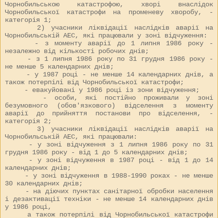
Чорнобильською катастрофою, хворі внаслідок
Чорнобильської катастрофи на променеву хворобу, -
категорія 1;
2) учасники ліквідації наслідків аварії на
Чорнобильській АЕС, які працювали у зоні відчуження:
- з моменту аварії до 1 липня 1986 року -
незалежно від кількості робочих днів;
- з 1 липня 1986 року по 31 грудня 1986 року -
не менше 5 календарних днів;
- у 1987 році - не менше 14 календарних днів, а
також потерпілі від Чорнобильської катастрофи;
- евакуйовані у 1986 році із зони відчуження;
- особи, які постійно проживали у зоні
безумовного (обов'язкового) відселення з моменту
аварії до прийняття постанови про відселення, -
категорія 2;
3) учасники ліквідації наслідків аварії на
Чорнобильській АЕС, які працювали:
- у зоні відчуження з 1 липня 1986 року по 31
грудня 1986 року - від 1 до 5 календарних днів;
- у зоні відчуження в 1987 році - від 1 до 14
календарних днів;
- у зоні відчуження в 1988-1990 роках - не менше
30 календарних днів;
- на діючих пунктах санітарної обробки населення
і дезактивації техніки - не менше 14 календарних днів
у 1986 році,
а також потерпілі від Чорнобильської катастрофи