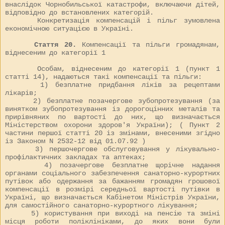
внаслідок Чорнобильської катастрофи, включаючи дітей,
відповідно до встановлених категорій.
Конкретизація компенсацій і пільг зумовлена
економічною ситуацією в Україні.
Стаття 20.
Компенсації та пільги громадянам,
віднесеним до категорії 1
Особам, віднесеним до категорії 1 (пункт 1
статті 14), надаються такі компенсації та пільги:
1) безплатне придбання ліків за рецептами
лікарів;
2) безплатне позачергове зубопротезування (за
винятком зубопротезування із дорогоцінних металів та
прирівняних по вартості до них, що визначається
Міністерством охорони здоров'я України); ( Пункт 2
частини першої статті 20 із змінами, внесеними згідно
із Законом N
2532-12
від 01.07.92 )
3) першочергове обслуговування у лікувально-
профілактичних закладах та аптеках;
4) позачергове безплатне щорічне надання
органами соціального забезпечення санаторно-курортних
путівок або одержання за бажанням громадян грошової
компенсації в розмірі середньої вартості путівки в
Україні, що визначається Кабінетом Міністрів України,
для самостійного санаторно-курортного лікування;
5) користування при виході на пенсію та зміні
місця роботи поліклініками, до яких вони були