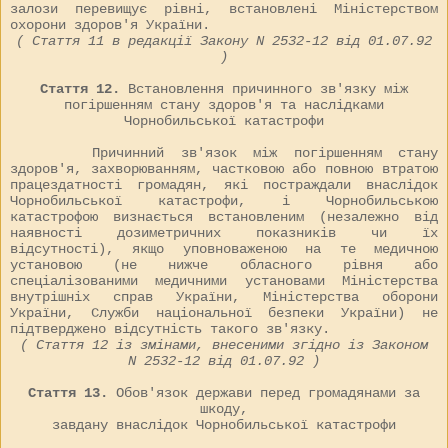
залози перевищує рівні, встановлені Міністерством
охорони здоров'я України.
( Стаття 11 в редакції Закону N
2532-12
від 01.07.92
)
Стаття 12.
Встановлення причинного зв'язку між
погіршенням стану здоров'я та наслідками
Чорнобильської катастрофи
Причинний зв'язок між погіршенням стану
здоров'я, захворюванням, частковою або повною втратою
працездатності громадян, які постраждали внаслідок
Чорнобильської катастрофи, і Чорнобильською
катастрофою визнається встановленим (незалежно від
наявності дозиметричних показників чи їх
відсутності), якщо уповноваженою на те медичною
установою (не нижче обласного рівня або
спеціалізованими медичними установами Міністерства
внутрішніх справ України, Міністерства оборони
України, Служби національної безпеки України) не
підтверджено відсутність такого зв'язку.
( Стаття 12 із змінами, внесеними згідно із Законом
N
2532-12
від 01.07.92 )
Стаття 13.
Обов'язок держави перед громадянами за
шкоду,
завдану внаслідок Чорнобильської катастрофи