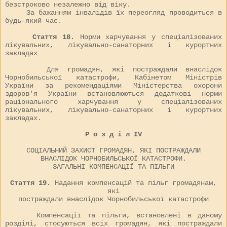
безстроково незалежно від віку.
За бажанням інвалідів їх переогляд проводиться в
будь-який час.
Стаття 18.
Норми харчування у спеціалізованих
лікувальних, лікувально-санаторних і курортних
закладах
Для громадян, які постраждали внаслідок
Чорнобильської катастрофи, Кабінетом Міністрів
України за рекомендаціями Міністерства охорони
здоров'я України встановлюються додаткові норми
раціонального харчування у спеціалізованих
лікувальних, лікувально-санаторних і курортних
закладах.
Р о з д і л IV
СОЦІАЛЬНИЙ ЗАХИСТ ГРОМАДЯН, ЯКІ ПОСТРАЖДАЛИ
ВНАСЛІДОК ЧОРНОБИЛЬСЬКОЇ КАТАСТРОФИ.
ЗАГАЛЬНІ КОМПЕНСАЦІЇ ТА ПІЛЬГИ
Стаття 19.
Надання компенсацій та пільг громадянам,
які
постраждали внаслідок Чорнобильської катастрофи
Компенсації та пільги, встановлені в даному
розділі, стосуються всіх громадян, які постраждали