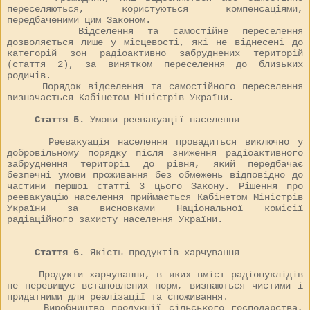
переселяються, користуються компенсаціями,
передбаченими цим Законом.
Відселення та самостійне переселення
дозволяється лише у місцевості, які не віднесені до
категорій зон радіоактивно забруднених територій
(стаття 2), за винятком переселення до близьких
родичів.
Порядок відселення та самостійного переселення
визначається Кабінетом Міністрів України.
Стаття 5.
Умови реевакуації населення
Реевакуація населення провадиться виключно у
добровільному порядку після зниження радіоактивного
забруднення території до рівня, який передбачає
безпечні умови проживання без обмежень відповідно до
частини першої статті 3 цього Закону. Рішення про
реевакуацію населення приймається Кабінетом Міністрів
України за висновками Національної комісії
радіаційного захисту населення України.
Стаття 6.
Якість продуктів харчування
Продукти харчування, в яких вміст радіонуклідів
не перевищує встановлених норм, визнаються чистими і
придатними для реалізації та споживання.
Виробництво продукції сільського господарства,