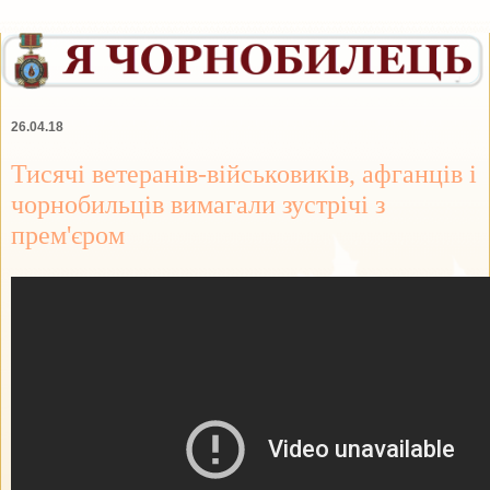
26.04.18
Тисячі ветеранів-військовиків, афганців і
чорнобильців вимагали зустрічі з
прем'єром