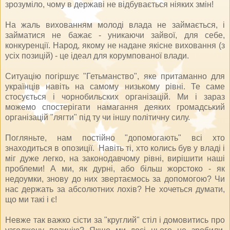
зрозуміло, чому в державі не відбувається ніяких змін!
На жаль вихованням молоді влада не займається, і
займатися не бажає - уникаючи зайвої, для себе,
конкуренції. Народ, якому не надане якісне виховання (з
усіх позицій) - це ідеал для корумпованої влади.
Ситуацію погіршує "Гетьманство", яке притаманно для
українців навіть на самому низькому рівні. Те саме
стосується і чорнобильских організацій. Ми і зараз
можемо спостерігати намагання деяких громадський
організацій "лягти" під ту чи іншу політичну силу.
Погляньте, нам постійно "допомогають" всі хто
знаходиться в опозиції. Навіть ті, хто колись був у владі і
міг дуже легко, на законодавчому рівні, вирішити наші
проблеми! А ми, як дурні, або більш жорстоко - як
недоумки, знову до них звертаємось за допомогою? Чи
нас держать за абсолютних лохів? Не хочеться думати,
що ми такі і є!
Невже так важко сісти за "круглий" стіл і домовитись про