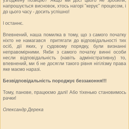
узгоджену позицію? Якщо ми досі цього не зробили,
напрошується висновок, хтось нагорі "керує" процесом, і
до цього часу - досить успішно!
І останнє.
Впевнений, наша помилка в тому, що з самого початку
ніхто не намагався притягати до відповідальності тих
осіб, дії яких, у судовому порядку, були визнанні
неправомірними. Якби з самого початку винні особи
несли відповідальність (навіть адміністративну) то,
впевнений, ми б не досягли такого рівня нігілізму права
яке маємо наразі.
Безвідповідальність породжує беззаконня!!!
Тому, панове, працюємо далі! Або тіхенько становимось
рачки!
Олександр Дерека