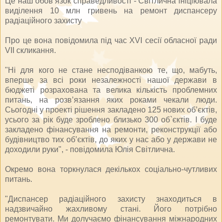
Це наш обов’язок справедливості - Світлична ініціювала
виділення 10 млн гривень на ремонт диспансеру
радіаційного захисту
Про це вона повідомила під час XVІ сесії обласної ради
VІІ скликання.
"Ні для кого не стане несподіванкою те, що, мабуть,
вперше за всі роки незалежності нашої держави в
бюджеті розрахована та велика кількість проблемних
питань, на розв’язання яких роками чекали люди.
Сьогодні у проекті рішення закладено 125 нових об’єктів,
усього за рік буде зроблено близько 300 об`єктів. І буде
закладено фінансування на ремонти, реконструкції або
будівництво тих об’єктів, до яких у нас або у держави не
доходили руки", - повідомила Юлія Світлична.
Окремо вона торкнулася декількох соціально-чутливих
питань.
"Диспансер радіаційного захисту знаходиться в
надзвичайно жахливому стані. Його потрібно
ремонтувати. Ми долучаємо фінансування міжнародних