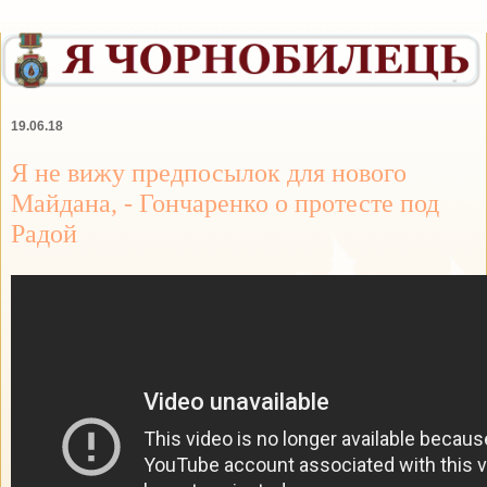
19.06.18
Я не вижу предпосылок для нового
Майдана, - Гончаренко о протесте под
Радой