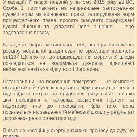
У касаційній скарзі, поданій у лютому 2018 року до ВС,
Особа 1, посилаючись на неправильне застосування
судами норм матеріального права та порушення норм
процесуального права, просить скасувати оскаржувані
судові рішення та ухвалити нове рішення — про
задоволення позову.
Касаційна скарга мотивована тим, що при визначенні
розміру моральної шкоди суди не врахували положень
ст.1187 ЦК про те, що відшкодування моральної шкоди
покладається на володільця джерела підвищеної
небезпеки навіть за відсутності його вини.
Встановивши, що поховання померлого — це комплекс
обрядових дій, суди безпідставно відмовили у стягненні з
відповідача витрат на придбання ритуальних товарів
для поховання її чоловіка, косметичні послуги та
підготовку тіла до поховання. Крім того, вона
посилається на завдання їй майнової шкоди у результаті
дорожньо-транспортної пригоди.
Відзив на касаційну скаргу учасники процесу до суду не
подали.