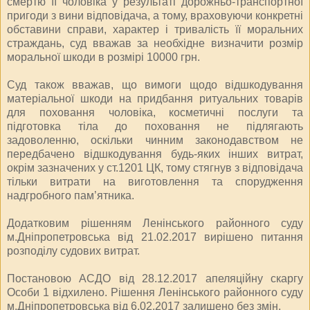
смертю її чоловіка у результаті дорожньо-транспортної
пригоди з вини відповідача, а тому, враховуючи конкретні
обставини справи, характер і тривалість її моральних
страждань, суд вважав за необхідне визначити розмір
моральної шкоди в розмірі 10000 грн.
Суд також вважав, що вимоги щодо відшкодування
матеріальної шкоди на придбання ритуальних товарів
для поховання чоловіка, косметичні послуги та
підготовка тіла до поховання не підлягають
задоволенню, оскільки чинним законодавством не
передбачено відшкодування будь-яких інших витрат,
окрім зазначених у ст.1201 ЦК, тому стягнув з відповідача
тільки витрати на виготовлення та спорудження
надгробного пам’ятника.
Додатковим рішенням Ленінського районного суду
м.Дніпропетровська від 21.02.2017 вирішено питання
розподілу судових витрат.
Постановою АСДО від 28.12.2017 апеляційну скаргу
Особи 1 відхилено. Рішення Ленінського районного суду
м.Дніпропетровська від 6.02.2017 залишено без змін.