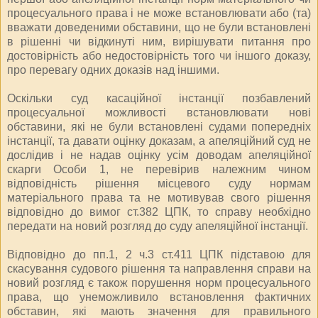
процесуального права і не може встановлювати або (та)
вважати доведеними обставини, що не були встановлені
в рішенні чи відкинуті ним, вирішувати питання про
достовірність або недостовірність того чи іншого доказу,
про перевагу одних доказів над іншими.
Оскільки суд касаційної інстанції позбавлений
процесуальної можливості встановлювати нові
обставини, які не були встановлені судами попередніх
інстанції, та давати оцінку доказам, а апеляційний суд не
дослідив і не надав оцінку усім доводам апеляційної
скарги Особи 1, не перевірив належним чином
відповідність рішення місцевого суду нормам
матеріального права та не мотивував свого рішення
відповідно до вимог ст.382 ЦПК, то справу необхідно
передати на новий розгляд до суду апеляційної інстанції.
Відповідно до пп.1, 2 ч.3 ст.411 ЦПК підставою для
скасування судового рішення та направлення справи на
новий розгляд є також порушення норм процесуального
права, що унеможливило встановлення фактичних
обставин, які мають значення для правильного