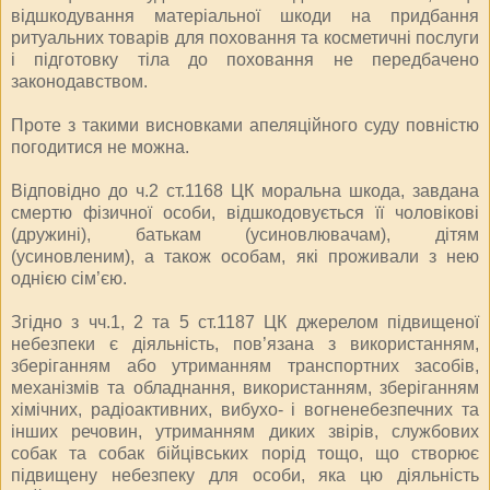
відшкодування матеріальної шкоди на придбання
ритуальних товарів для поховання та косметичні послуги
і підготовку тіла до поховання не передбачено
законодавством.
Проте з такими висновками апеляційного суду повністю
погодитися не можна.
Відповідно до ч.2 ст.1168 ЦК моральна шкода, завдана
смертю фізичної особи, відшкодовується її чоловікові
(дружині), батькам (усиновлювачам), дітям
(усиновленим), а також особам, які проживали з нею
однією сім’єю.
Згідно з чч.1, 2 та 5 ст.1187 ЦК джерелом підвищеної
небезпеки є діяльність, пов’язана з використанням,
зберіганням або утриманням транспортних засобів,
механізмів та обладнання, використанням, зберіганням
хімічних, радіоактивних, вибухо- і вогненебезпечних та
інших речовин, утриманням диких звірів, службових
собак та собак бійцівських порід тощо, що створює
підвищену небезпеку для особи, яка цю діяльність