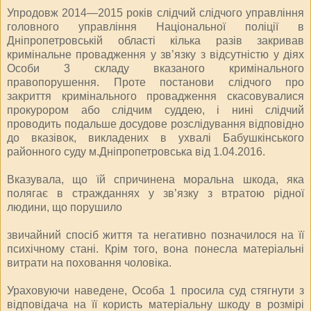
Упродовж 2014—2015 років слідчий слідчого управління
головного управління Національної поліції в
Дніпропетровській області кілька разів закривав
кримінальне провадження у зв’язку з відсутністю у діях
Особи 3 складу вказаного кримінального
правопорушення. Проте постанови слідчого про
закриття кримінального провадження скасовувалися
прокурором або слідчим суддею, і нині слідчий
проводить подальше досудове розслідування відповідно
до вказівок, викладених в ухвалі Бабушкінського
районного суду м.Дніпропетровська від 1.04.2016.
Вказувала, що їй спричинена моральна шкода, яка
полягає в стражданнях у зв’язку з втратою рідної
людини, що порушило
звичайний спосіб життя та негативно позначилося на її
психічному стані. Крім того, вона понесла матеріальні
витрати на поховання чоловіка.
Ураховуючи наведене, Особа 1 просила суд стягнути з
відповідача на її користь матеріальну шкоду в розмірі