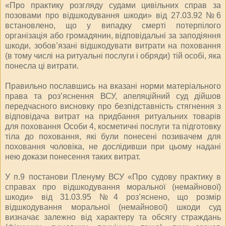
«Про практику розгляду судами цивільних справ за
позовами про відшкодування шкоди» від 27.03.92 №6
встановлено, що у випадку смерті потерпілого
організація або громадянин, відповідальні за заподіяння
шкоди, зобов’язані відшкодувати витрати на поховання
(в тому числі на ритуальні послуги і обряди) тій особі, яка
понесла ці витрати.
Правильно пославшись на вказані норми матеріального
права та роз’яснення ВСУ, апеляційний суд дійшов
передчасного висновку про безпідставність стягнення з
відповідача витрат на придбання ритуальних товарів
для поховання Особи 4, косметичні послуги та підготовку
тіла до поховання, які були понесені позивачем для
поховання чоловіка, не дослідивши при цьому надані
нею докази понесення таких витрат.
У п.9 постанови Пленуму ВСУ «Про судову практику в
справах про відшкодування моральної (немайнової)
шкоди» від 31.03.95 №4 роз’яснено, що розмір
відшкодування моральної (немайнової) шкоди суд
визначає залежно від характеру та обсягу страждань