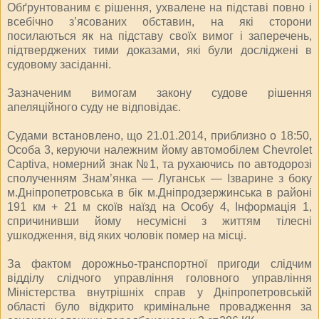
Обґрунтованим є рішення, ухвалене на підставі повно і
всебічно з’ясованих обставин, на які сторони
посилаються як на підставу своїх вимог і заперечень,
підтверджених тими доказами, які були досліджені в
судовому засіданні.
Зазначеним вимогам закону судове рішення
апеляційного суду не відповідає.
Судами встановлено, що 21.01.2014, приблизно о 18:50,
Особа 3, керуючи належним йому автомобілем Chevrolet
Captiva, номерний знак №1, та рухаючись по автодорозі
сполученням Знам’янка — Луганськ — Ізварине з боку
м.Дніпропетровська в бік м.Дніпродзержинська в районі
191 км + 21 м скоїв наїзд на Особу 4, Інформація 1,
спричинивши йому несумісні з життям тілесні
ушкодження, від яких чоловік помер на місці.
За фактом дорожньо-транспортної пригоди слідчим
відділу слідчого управління головного управління
Міністерства внутрішніх справ у Дніпропетровській
області було відкрито кримінальне провадження за