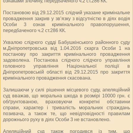
ознаками злочину, передбаченого ч.2 ст.286 КК.
Постановою від 29.12.2015 слідчий указане кримінальне
провадження закрив у зв’язку з відсутністю в діях водія
Особи 3 ознак кримінального правопорушення,
передбаченого ч.2 ст.286 КК.
Ухвалою слідчого судді Бабушкінського районного суду
м.Дніпропетровська від 1.04.2016 скарга Особи 1 на
постанову про закриття кримінального провадження
задоволена. Постанова слідчого слідчого управління
головного управління Національної поліції в
Дніпропетровській області від 29.12.2015 про закриття
кримінального провадження скасована.
Залишаючи у силі рішення місцевого суду, апеляційний
суд вважав, що моральна шкода в розмірі 10000 грн. є
обґрунтованою, враховуючи конкретні обставини
справи, характер і тривалість моральних страждань
позивача, а також те, що невідповідності правилам
дорожнього руху в діях Особи 3 не встановлено.
Апеляційний суд також погодився із тим, що