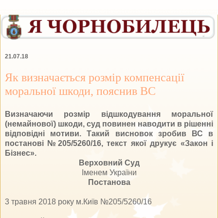
21.07.18
Як визначається розмір компенсації
моральної шкоди, пояснив ВС
Визначаючи розмір відшкодування моральної
(немайнової) шкоди, суд повинен наводити в рішенні
відповідні мотиви. Такий висновок зробив ВС в
постанові №205/5260/16, текст якої друкує «Закон і
Бізнес».
Верховний Суд
Іменем України
Постанова
3 травня 2018 року м.Київ №205/5260/16