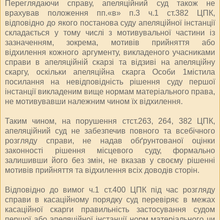
Переглядаючи справу, апеляційний суд також не
врахував положення пп.«в» п.3 ч.1 ст.382 ЦПК,
відповідно до якого постанова суду апеляційної інстанції
складається у тому числі з мотивувальної частини із
зазначенням, зокрема, мотивів прийняття або
відхилення кожного аргументу, викладеного учасниками
справи в апеляційній скарзі та відзиві на апеляційну
скаргу, оскільки апеляційна скарга Особи 1містила
посилання на невідповідність рішення суду першої
інстанції викладеним вище нормам матеріального права,
не мотивувавши належним чином їх відхилення.
Таким чином, на порушення стст.263, 264, 382 ЦПК,
апеляційний суд не забезпечив повного та всебічного
розгляду справи, не надав обґрунтованої оцінки
законності рішення місцевого суду, формально
залишивши його без змін, не вказав у своєму рішенні
мотивів прийняття та відхилення всіх доводів сторін.
Відповідно до вимог ч.1 ст.400 ЦПК під час розгляду
справи в касаційному порядку суд перевіряє в межах
касаційної скарги правильність застосування судом
першої або апеляційної інстанції норм матеріального чи