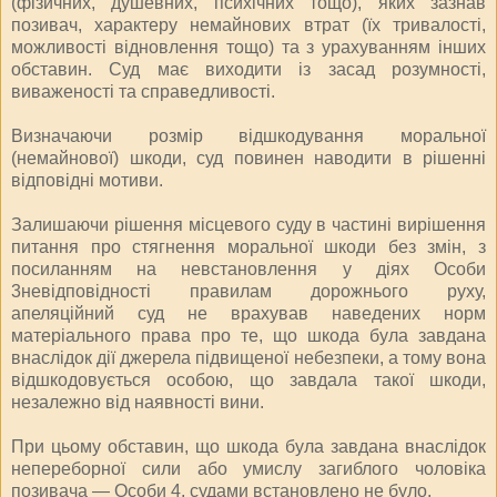
(фізичних, душевних, психічних тощо), яких зазнав
позивач, характеру немайнових втрат (їх тривалості,
можливості відновлення тощо) та з урахуванням інших
обставин. Суд має виходити із засад розумності,
виваженості та справедливості.
Визначаючи розмір відшкодування моральної
(немайнової) шкоди, суд повинен наводити в рішенні
відповідні мотиви.
Залишаючи рішення місцевого суду в частині вирішення
питання про стягнення моральної шкоди без змін, з
посиланням на невстановлення у діях Особи
3невідповідності правилам дорожнього руху,
апеляційний суд не врахував наведених норм
матеріального права про те, що шкода була завдана
внаслідок дії джерела підвищеної небезпеки, а тому вона
відшкодовується особою, що завдала такої шкоди,
незалежно від наявності вини.
При цьому обставин, що шкода була завдана внаслідок
непереборної сили або умислу загиблого чоловіка
позивача — Особи 4, судами встановлено не було.