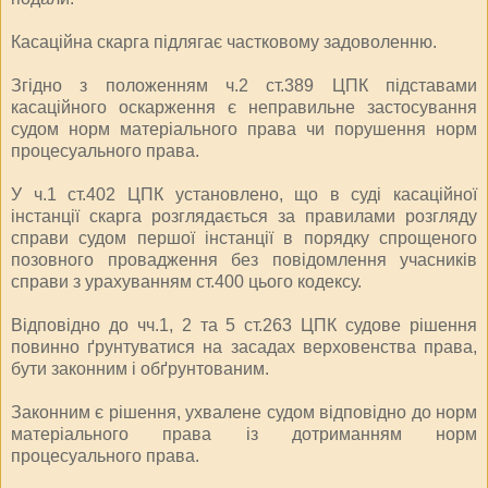
Касаційна скарга підлягає частковому задоволенню.
Згідно з положенням ч.2 ст.389 ЦПК підставами
касаційного оскарження є неправильне застосування
судом норм матеріального права чи порушення норм
процесуального права.
У ч.1 ст.402 ЦПК установлено, що в суді касаційної
інстанції скарга розглядається за правилами розгляду
справи судом першої інстанції в порядку спрощеного
позовного провадження без повідомлення учасників
справи з урахуванням ст.400 цього кодексу.
Відповідно до чч.1, 2 та 5 ст.263 ЦПК судове рішення
повинно ґрунтуватися на засадах верховенства права,
бути законним і обґрунтованим.
Законним є рішення, ухвалене судом відповідно до норм
матеріального права із дотриманням норм
процесуального права.