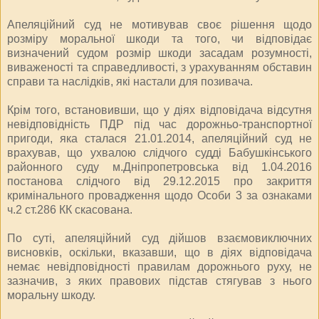
Апеляційний суд не мотивував своє рішення щодо
розміру моральної шкоди та того, чи відповідає
визначений судом розмір шкоди засадам розумності,
виваженості та справедливості, з урахуванням обставин
справи та наслідків, які настали для позивача.
Крім того, встановивши, що у діях відповідача відсутня
невідповідність ПДР під час дорожньо-транспортної
пригоди, яка сталася 21.01.2014, апеляційний суд не
врахував, що ухвалою слідчого судді Бабушкінського
районного суду м.Дніпропетровська від 1.04.2016
постанова слідчого від 29.12.2015 про закриття
кримінального провадження щодо Особи 3 за ознаками
ч.2 ст.286 КК скасована.
По суті, апеляційний суд дійшов взаємовиключних
висновків, оскільки, вказавши, що в діях відповідача
немає невідповідності правилам дорожнього руху, не
зазначив, з яких правових підстав стягував з нього
моральну шкоду.