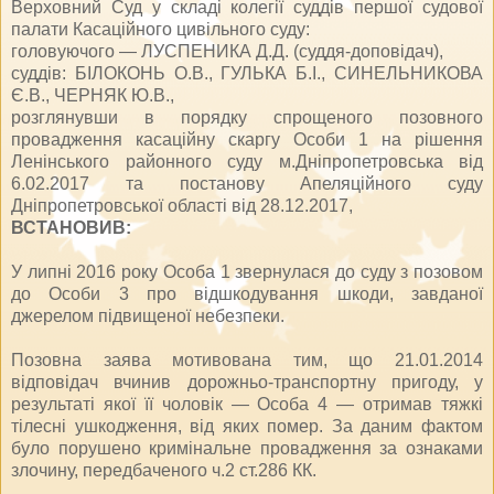
Верховний Суд у складі колегії суддів першої судової
палати Касаційного цивільного суду:
головуючого — ЛУСПЕНИКА Д.Д. (суддя-доповідач),
суддів: БІЛОКОНЬ О.В., ГУЛЬКА Б.І., СИНЕЛЬНИКОВА
Є.В., ЧЕРНЯК Ю.В.,
розглянувши в порядку спрощеного позовного
провадження касаційну скаргу Особи 1 на рішення
Ленінського районного суду м.Дніпропетровська від
6.02.2017 та постанову Апеляційного суду
Дніпропетровської області від 28.12.2017,
ВСТАНОВИВ:
У липні 2016 року Особа 1 звернулася до суду з позовом
до Особи 3 про відшкодування шкоди, завданої
джерелом підвищеної небезпеки.
Позовна заява мотивована тим, що 21.01.2014
відповідач вчинив дорожньо-транспортну пригоду, у
результаті якої її чоловік — Особа 4 — отримав тяжкі
тілесні ушкодження, від яких помер. За даним фактом
було порушено кримінальне провадження за ознаками
злочину, передбаченого ч.2 ст.286 КК.