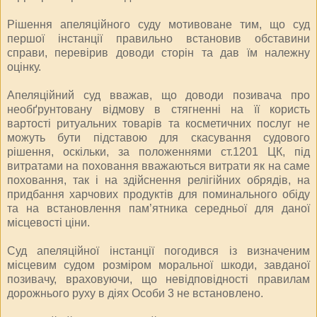
Рішення апеляційного суду мотивоване тим, що суд
першої інстанції правильно встановив обставини
справи, перевірив доводи сторін та дав їм належну
оцінку.
Апеляційний суд вважав, що доводи позивача про
необґрунтовану відмову в стягненні на її користь
вартості ритуальних товарів та косметичних послуг не
можуть бути підставою для скасування судового
рішення, оскільки, за положеннями ст.1201 ЦК, під
витратами на поховання вважаються витрати як на саме
поховання, так і на здійснення релігійних обрядів, на
придбання харчових продуктів для поминального обіду
та на встановлення пам’ятника середньої для даної
місцевості ціни.
Суд апеляційної інстанції погодився із визначеним
місцевим судом розміром моральної шкоди, завданої
позивачу, враховуючи, що невідповідності правилам
дорожнього руху в діях Особи 3 не встановлено.