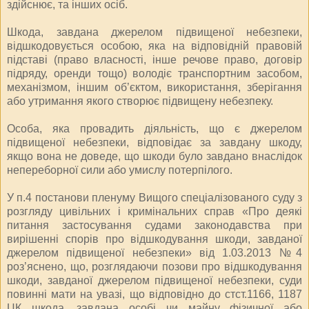
здійснює, та інших осіб.
Шкода, завдана джерелом підвищеної небезпеки,
відшкодовується особою, яка на відповідній правовій
підставі (право власності, інше речове право, договір
підряду, оренди тощо) володіє транспортним засобом,
механізмом, іншим об’єктом, використання, зберігання
або утримання якого створює підвищену небезпеку.
Особа, яка провадить діяльність, що є джерелом
підвищеної небезпеки, відповідає за завдану шкоду,
якщо вона не доведе, що шкоди було завдано внаслідок
непереборної сили або умислу потерпілого.
У п.4 постанови пленуму Вищого спеціалізованого суду з
розгляду цивільних і кримінальних справ «Про деякі
питання застосування судами законодавства при
вирішенні спорів про відшкодування шкоди, завданої
джерелом підвищеної небезпеки» від 1.03.2013 №4
роз’яснено, що, розглядаючи позови про відшкодування
шкоди, завданої джерелом підвищеної небезпеки, суди
повинні мати на увазі, що відповідно до стст.1166, 1187
ЦК шкода, завдана особі чи майну фізичної або