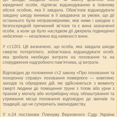
юридичної особи, підлягає відшкодуванню в повному
обсязі особою, яка її завдала. Обов’язок відшкодувати
завдану шкоду виникає в її завдавача за умови, що дії
останнього були неправомірними, між ними і шкодою є
безпосередній причинний зв’язок та є вина зазначеної
особи, а коли це було наслідком дії джерела підвищеної
небезпеки — незалежно від наявності вини.
У ст.1201 ЦК визначено, що особа, яка завдала шкоди
смертю потерпілого, зобов’язана відшкодувати особі,
яка зробила необхідні витрати на поховання та на
спорудження надгробного пам’ятника, ці витрати.
Відповідно до положення ст.2 закону «Про поховання та
похоронну справу» поховання померлого — комплекс
заходів та обрядових дій, які здійснюються з моменту
смерті людини до поміщення труни з тілом або урни з
прахом у могилу або колумбарну нішу, облаштування та
утримання місця поховання відповідно до звичаїв та
традицій, що не суперечать законодавству.
У п.24 постанови Пленуму Верховного Суду України