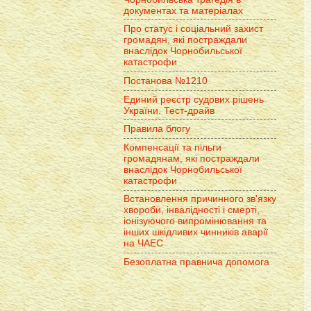
документах та матеріалах
Про статус і соціальний захист
громадян, які постраждали
внаслідок Чорнобильської
катастрофи
Постанова №1210
Единий реєстр судових рішень
України. Тест-драйв
Правила блогу
Компенсації та пільги
громадянам, які постраждали
внаслідок Чорнобильської
катастрофи
Встановлення причинного зв'язку
хвороби, інвалідності і смерті,
іонізуючого випромінювання та
інших шкідливих чинників аварії
на ЧАЕС
Безоплатна правнича допомога