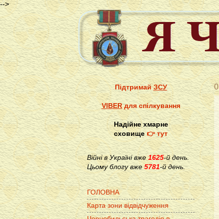
-->
0
Підтримай
ЗСУ
VIBER
для спілкування
Надійне хмарне
сховище
👉 тут
Війні в Україні вже
1625
-й день.
Цьому блогу вже
5781
-й день.
ГОЛОВНА
Карта зони відвідчуження
Чорнобильська трагедія в