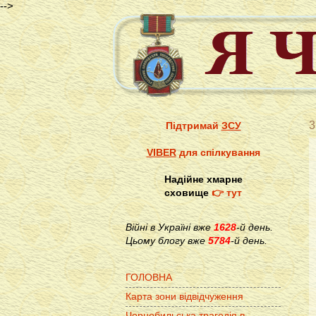
-->
3
Підтримай
ЗСУ
VIBER
для спілкування
Надійне хмарне
сховище
👉 тут
Війні в Україні вже
1628
-й день.
Цьому блогу вже
5784
-й день.
ГОЛОВНА
Карта зони відвідчуження
Чорнобильська трагедія в