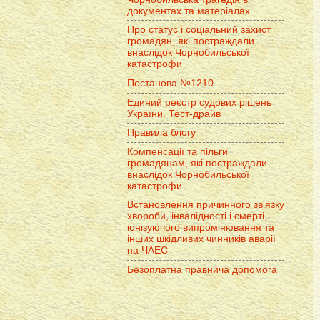
документах та матеріалах
Про статус і соціальний захист
громадян, які постраждали
внаслідок Чорнобильської
катастрофи
Постанова №1210
Единий реєстр судових рішень
України. Тест-драйв
Правила блогу
Компенсації та пільги
громадянам, які постраждали
внаслідок Чорнобильської
катастрофи
Встановлення причинного зв'язку
хвороби, інвалідності і смерті,
іонізуючого випромінювання та
інших шкідливих чинників аварії
на ЧАЕС
Безоплатна правнича допомога