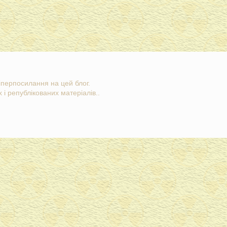
гіперпосилання на цей блог.
 і републікованих матеріалів..