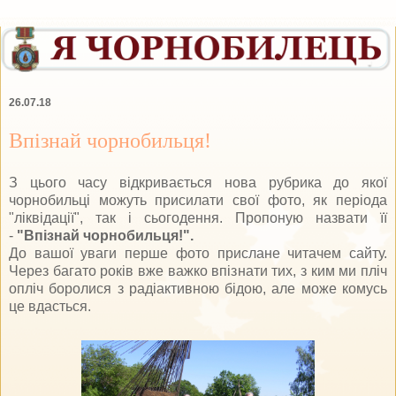
26.07.18
Впізнай чорнобильця!
З цього часу відкривається нова рубрика до якої
чорнобильці можуть присилати свої фото, як періода
"ліквідації", так і сьогодення. Пропоную назвати її
-
"Впізнай чорнобильця!".
До вашої уваги перше фото прислане читачем сайту.
Через багато років вже важко впізнати тих, з ким ми пліч
опліч боролися з радіактивною бідою, але може комусь
це вдасться.