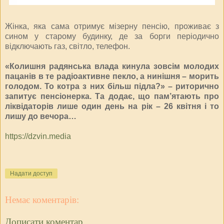
Жінка, яка сама отримує мізерну пенсію, проживає з
сином у старому будинку, де за борги періодично
відключають газ, світло, телефон.
«Колишня радянська влада кинула зовсім молодих
пацанів в те радіоактивне пекло, а нинішня – морить
голодом. То котра з них більш підла?» – риторично
запитує пенсіонерка. Та додає, що пам’ятають про
ліквідаторів лише один день на рік – 26 квітня і то
лишу до вечора…
https://dzvin.media
Надати доступ
Немає коментарів:
Дописати коментар