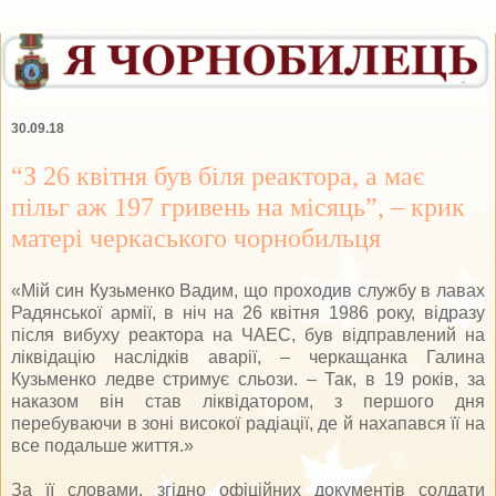
30.09.18
“З 26 квітня був біля реактора, а має
пільг аж 197 гривень на місяць”, – крик
матері черкаського чорнобильця
«Мій син Кузьменко Вадим, що проходив службу в лавах
Радянської армії, в ніч на 26 квітня 1986 року, відразу
після вибуху реактора на ЧАЕС, був відправлений на
ліквідацію наслідків аварії, – черкащанка Галина
Кузьменко ледве стримує сльози. – Так, в 19 років, за
наказом він став ліквідатором, з першого дня
перебуваючи в зоні високої радіації, де й нахапався її на
все подальше життя.»
За її словами, згідно офіційних документів солдати