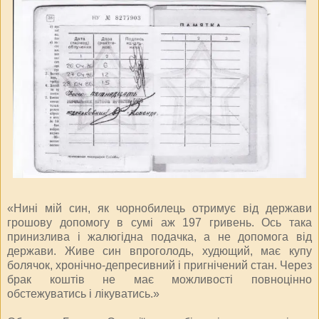
«Нині мій син, як чорнобилець отримує від держави
грошову допомогу в сумі аж 197 гривень. Ось така
принизлива і жалюгідна подачка, а не допомога від
держави. Живе син впроголодь, худющий, має купу
болячок, хронічно-депресивний і пригнічений стан. Через
брак коштів не має можливості повноцінно
обстежуватись і лікуватись.»