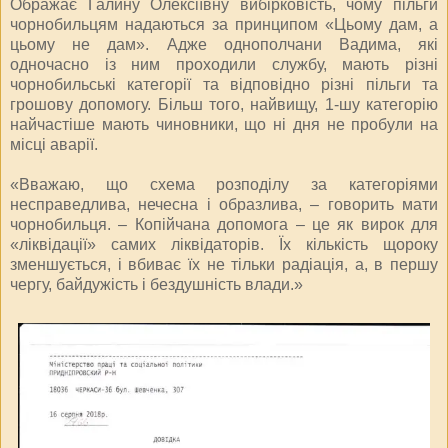
Ображає Галину Олексіївну вибірковість, чому пільги
чорнобильцям надаються за принципом «Цьому дам, а
цьому не дам». Адже однополчани Вадима, які
одночасно із ним проходили службу, мають різні
чорнобильські категорії та відповідно різні пільги та
грошову допомогу. Більш того, найвищу, 1-шу категорію
найчастіше мають чиновники, що ні дня не пробули на
місці аварії.
«Вважаю, що схема розподілу за категоріями
несправедлива, нечесна і образлива, – говорить мати
чорнобильця. – Копійчана допомога – це як вирок для
«ліквідації» самих ліквідаторів. Їх кількість щороку
зменшується, і вбиває їх не тільки радіація, а, в першу
чергу, байдужість і бездушність влади.»