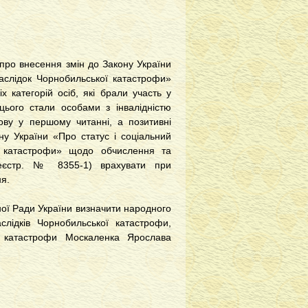
 про внесення змін до Закону України
наслідок Чорнобильської катастрофи»
 категорій осіб, які брали участь у
 цього стали особами з інвалідністю
ову у першому читанні, а позитивні
у України «Про статус і соціальний
ї катастрофи» щодо обчислення та
(реєстр. № 8355-1) врахувати при
я.
ної Ради України визначити народного
слідків Чорнобильської катастрофи,
ї катастрофи Москаленка Ярослава