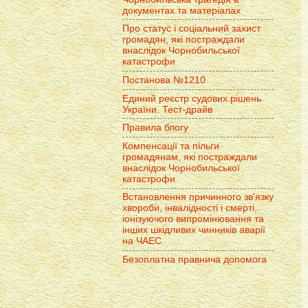
документах та матеріалах
Про статус і соціальний захист
громадян, які постраждали
внаслідок Чорнобильської
катастрофи
Постанова №1210
Единий реєстр судових рішень
України. Тест-драйв
Правила блогу
Компенсації та пільги
громадянам, які постраждали
внаслідок Чорнобильської
катастрофи
Встановлення причинного зв'язку
хвороби, інвалідності і смерті,
іонізуючого випромінювання та
інших шкідливих чинників аварії
на ЧАЕС
Безоплатна правнича допомога