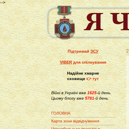
-->
2
Підтримай
ЗСУ
VIBER
для спілкування
Надійне хмарне
сховище
👉 тут
Війні в Україні вже
1625
-й день.
Цьому блогу вже
5781
-й день.
ГОЛОВНА
Карта зони відвідчуження
Чорнобильська трагедія в