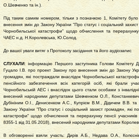
О.Шевченко та ін.).
Під таким самим номером, тільки з позначкою 1, Комітету бул
внесення змін до Закону України "Про статус і соціальний захист
Чорнобильської катастрофи" щодо обчислення та перерахунку пе
ЧАЕС н.д. Н.Королевська, Ю.Солод.
До вашої уваги витяг з Протоколу засідання та його аудіозапис
СЛУХАЛИ
: інформацію Першого заступника Голови Комітету Ди
Гуцало І.В. про проект Закону про внесення змін до Закону Укр
громадян, які постраждали внаслідок Чорнобильської катастро
пенсійного забезпечення всіх категорій осіб, які брали учас
Чорнобильській АЕС і внаслідок цього стали особами з інвалідн
внесений народними депутатами Шевченком О.Л., Констанкевич І
Дубініним О.І., Денисенком А.С., Купрієм В.М., Дідичем В.В. т
Закону України "Про статус і соціальний захист громадян, які 
катастрофи" щодо обчислення та перерахунку пенсії учасників л
8355-1 від 31.05.2018), внесений народними депутатами Короле
В обговоренні взяли участь: Дирів А.Б., Недава О.А., Колєсні