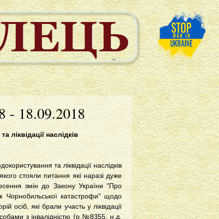
 - 18.09.2018
а ліквідації наслідків
докористування та ліквідації наслідків
якого стояли питання які наразі дуже
есення змін до Закону України "Про
док Чорнобильської катастрофи" щодо
й осіб, які брали участь у ліквідації
особами з інвалідністю (р.№8355, н.д.