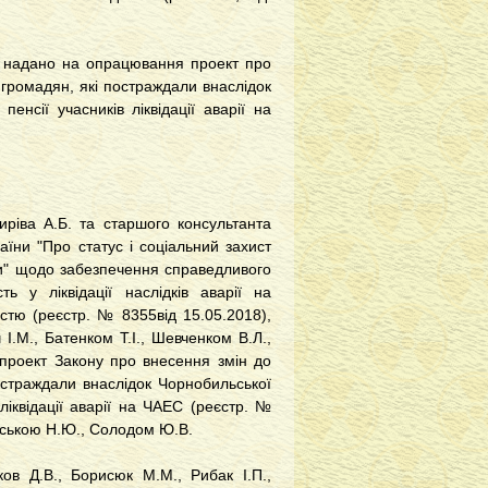
о надано на опрацювання проект про
 громадян, які постраждали внаслідок
нсії учасників ліквідації аварії на
ріва А.Б. та старшого консультанта
аїни "Про статус і соціальний захист
фи" щодо забезпечення справедливого
ть у ліквідації наслідків аварії на
істю (реєстр. № 8355від 15.05.2018),
.М., Батенком Т.І., Шевченком В.Л.,
а проект Закону про внесення змін до
постраждали внаслідок Чорнобильської
іквідації аварії на ЧАЕС (реєстр. №
вською Н.Ю., Солодом Ю.В.
ков Д.В., Борисюк М.М., Рибак І.П.,