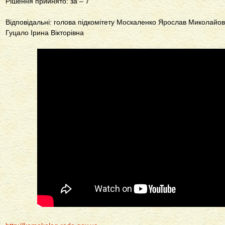
Рішення прийнято: за – 7
Відповідальні: голова підкомітету Москаленко Ярослав Миколайо
Гуцало Ірина Вікторівна