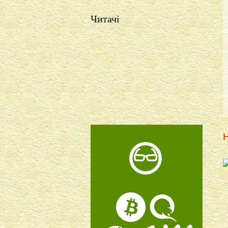
Читачі
Н