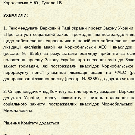
Королевська Н.Ю., Гуцало І.В.
УХВАЛИЛИ:
1. Рекомендувати Верховній Раді України проект Закону України
«Про статус і соціальний захист громадян, які постраждали в
щодо забезпечення справедливого пенсійного забезпечення всіх
ліквідації наслідків аварії на Чорнобильській АЕС і внаслідок
(реєстр. № 8355) за результатами розгляду прийняти за осн
положення проекту Закону України про внесення змін до Закон
захист громадян, які постраждали внаслідок Чорнобильсько
перерахунку пенсії учасників ліквідації аварії на ЧАЕС 
доопрацюванні законопроекту (реєстр. № 8355) до другого читанн
2. Співдоповідачем від Комітету на пленарному засіданні Верхов
депутата України, голову підкомітету з питань подолання на
соціального захисту постраждалих внаслідок Чорнобильсько
Миколайовича.
Рішення Комітету додається.