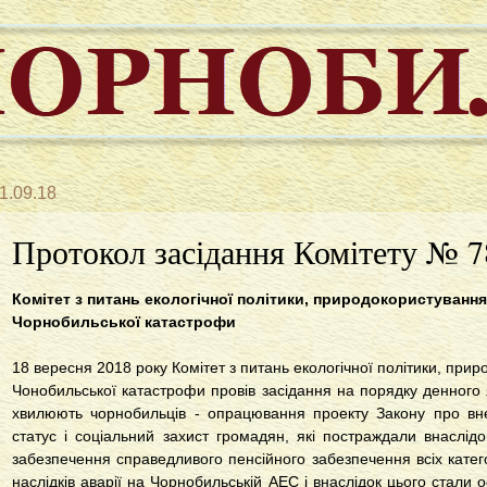
1.09.18
Протокол засідання Комітету № 78
Комітет з питань екологічної політики, природокористування т
Чорнобильської катастрофи
18 вересня 2018 року Комітет з питань екологічної політики, приро
Чонобильської катастрофи провів засідання на порядку денного 
хвилюють чорнобильців - опрацювання проекту Закону про вн
статус і соціальний захист громадян, які постраждали внаслі
забезпечення справедливого пенсійного забезпечення всіх категорі
наслідків аварії на Чорнобильській АЕС і внаслідок цього стали 