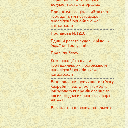
документах та матеріалах
Про статус і соціальний захист
громадян, які постраждали
внаслідок Чорнобильської
катастрофи
Постанова №1210
Единий реєстр судових рішень
України. Тест-драйв
Правила блогу
Компенсації та пільги
громадянам, які постраждали
внаслідок Чорнобильської
катастрофи
Встановлення причинного зв'язку
хвороби, інвалідності і смерті,
іонізуючого випромінювання та
інших шкідливих чинників аварії
на ЧАЕС
Безоплатна правнича допомога