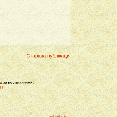
Старіша публікація
х за посиланнями:
Advertise here