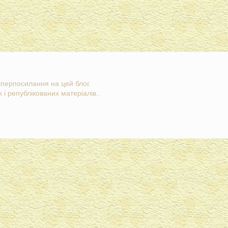
гіперпосилання на цей блог.
 і републікованих матеріалів..