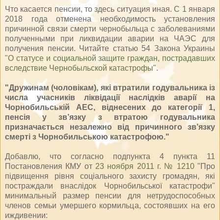
Что касается пенсии, то здесь ситуация иная. С 1 января
2018 года отменена необходимость установления
причинной связи смерти чернобыльца с заболеваниями
полученными при ликвидации аварии на ЧАЭС для
получения пенсии. Читайте статью 54 Закона Украины
"О статусе и социальной защите граждан, пострадавших
вследствие Чернобыльской катастрофы"
.
"Дружинам (чоловікам), які втратили годувальника із
числа учасників ліквідації наслідків аварії на
Чорнобильській АЕС, віднесених до категорії 1,
пенсія у зв’язку з втратою годувальника
призначається незалежно від причинного зв’язку
смерті з Чорнобильською катастрофою."
Добавлю, что согласно подпункта 4 пункта 11
Постановления КМУ от
23 ноября 2011 г. № 1210
"Про
підвищення рівня соціального захисту громадян, які
постраждали внаслідок Чорнобильської катастрофи"
минимальный размер пенсии для нетрудоспособных
членов семьи умершего кормильца, состоявших на его
иждивении: