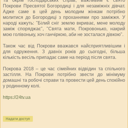
Та окрім господарських справ, важливим є свято
Покрови Пресвятої Богородиці і для незаміжніх дівчат.
Адже саме в цей день молодим жінкам потрібно
молитися до Богородиці з проханнями про заміжжя. У
народі кажуть: "Білий сніг землю вкриває, мене молоду
заміж споряджає", "Свята мати, Покровонько, накрий
мою голівоньку, хоч ганчіркою, аби не зосталася дівкою".
Також час від Покрови вважався найсприятливішим і
для одруження. З давніх років до сьогодні, більша
кількість весіль припадає саме на період після свята.
Покрова 2018 – це час сімейних відвідин та спільного
застілля. На Покрови потрібно звести до мінімуму
домашні та робочі справи та провести цей день спокійно
у родинному колі.
https://24tv.ua
Надати доступ