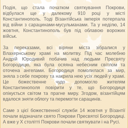
Подія, що стала початком святкування Покрови,
відбулася ще у далекому 910 році у місті
Константинополь. Тоді Візантійська імперія потерпала
від війни з сарацинами-мусульманами. Та у неділю, 14
жовтня, Константинополь був під облавою ворожих
військ.
За переказами, всі віряни міста зібралися у
Влахернському храмі на молитву. Під час молебню
Андрій Юродивий побачив над людьми Пресвяту
Богородицю, яка була осяяна небесним світлом та
оточена ангелами. Богородиця помолилася за мир,
зняла з себе покрову та накрила нею усіх людей у храмі.
Це божественне чудо допомогло жителям
Константинополя повірити у те, що Богородиця
опікується світом та прагне миру. Згодом, візантійцям
вдалося зняти облогу та перемогти сарацинів.
Саме з цієї божественної служби 14 жовтня у Візантії
почали відзначати свято Покрови Пресвятої Богородиці.
А вже у Х столітті Покрови почали святкувати і на Русі.