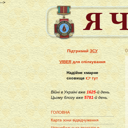
-->
0
Підтримай
ЗСУ
VIBER
для спілкування
Надійне хмарне
сховище
👉 тут
Війні в Україні вже
1625
-й день.
Цьому блогу вже
5781
-й день.
ГОЛОВНА
Карта зони відвідчуження
Чорнобильська трагедія в