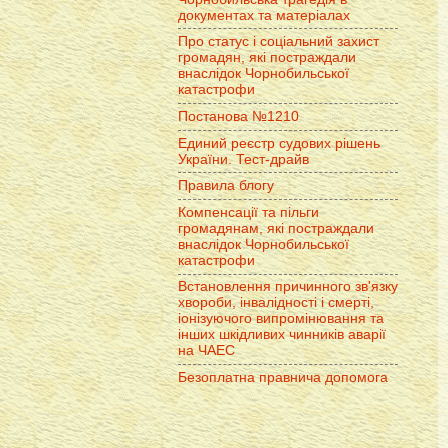
документах та матеріалах
Про статус і соціальний захист
громадян, які постраждали
внаслідок Чорнобильської
катастрофи
Постанова №1210
Единий реєстр судових рішень
України. Тест-драйв
Правила блогу
Компенсації та пільги
громадянам, які постраждали
внаслідок Чорнобильської
катастрофи
Встановлення причинного зв'язку
хвороби, інвалідності і смерті,
іонізуючого випромінювання та
інших шкідливих чинників аварії
на ЧАЕС
Безоплатна правнича допомога