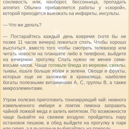
сонливость или, наоборот, бессонница, пропадать
аппетит. Обычно прибавляется работы у «скорой»,
которой приходится выезжать на инфаркты, инсульты.
— Что же делать?
— Постарайтесь каждый день вовремя (хотя бы не
позже 11 часов вечера) ложиться спать. Чтобы хорошо
выспаться, вместо того чтобы смотреть телевизор или
читать новости на планшете либо в телефоне, выйдите
на вечернюю прогулку. Спать нужно не менее семи-
восьми часов. Чаще
готовьте блюда из моркови, свеклы
,
тыквы, ешьте больше яблок и зелени. Овощи и фрукты,
которые еще не заложили в хранилища, наиболее
богаты полезными витаминами А, С, группы В, а также
микроэлементами.
Утром полезно приготовить тонизирующий чай: немного
измельченного имбиря и ломтик лимона заправить
чайной ложкой меда и залить кипятком. По возможности
чаще бывайте на свежем воздухе: пройдитесь пару
остановок пешком, в обед выйдите на прогулку в парк
или сквер, а в выходные выбирайтесь на природу.