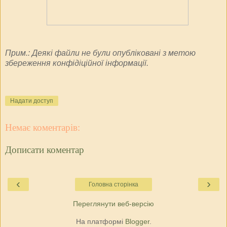
Прим.: Деякі файли не були опубліковані з метою
збереження конфідіційної інформації.
Надати доступ
Немає коментарів:
Дописати коментар
‹
›
Головна сторінка
Переглянути веб-версію
На платформі
Blogger
.