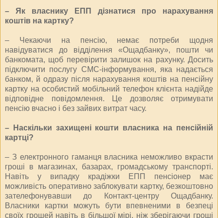
– Як власнику ЕПП дізнатися про нарахування
коштів на картку?
– Чекаючи на пенсію, немає потреби щодня
навідуватися до відділення «Ощадбанку», пошти чи
банкомата, щоб перевірити залишок на рахунку. Досить
підключити послугу СМС-інформування, яка надається
банком, й одразу після нарахування коштів на пенсійну
картку на особистий мобільний телефон клієнта надійде
відповідне повідомлення. Це дозволяє отримувати
пенсію вчасно і без зайвих витрат часу.
– Наскільки захищені кошти власника на пенсійній
картці?
– З електронного гаманця власника неможливо вкрасти
гроші в магазинах, базарах, громадському транспорті.
Навіть у випадку крадіжки ЕПП пенсіонер має
можливість оперативно заблокувати картку, безкоштовно
зателефонувавши до Контакт-центру Ощадбанку.
Власники картки можуть бути впевненими в безпеці
своїх грошей навіть в більшої мірі, ніж зберігаючи гроші