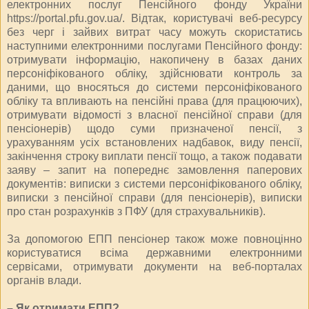
електронних послуг Пенсійного фонду України
https://portal.pfu.gov.ua/. Відтак, користувачі веб-ресурсу
без черг і зайвих витрат часу можуть скористатись
наступними електронними послугами Пенсійного фонду:
отримувати інформацію, накопичену в базах даних
персоніфікованого обліку, здійснювати контроль за
даними, що вносяться до системи персоніфікованого
обліку та впливають на пенсійні права (для працюючих),
отримувати відомості з власної пенсійної справи (для
пенсіонерів) щодо суми призначеної пенсії, з
урахуванням усіх встановлених надбавок, виду пенсії,
закінчення строку виплати пенсії тощо, а також подавати
заяву – запит на попереднє замовлення паперових
документів: виписки з системи персоніфікованого обліку,
виписки з пенсійної справи (для пенсіонерів), виписки
про стан розрахунків з ПФУ (для страхувальників).
За допомогою ЕПП пенсіонер також може повноцінно
користуватися всіма державними електронними
сервісами, отримувати документи на веб-порталах
органів влади.
– Як отримати ЕПП?