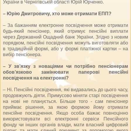
України в Чернігівській області Юрій Юрченко.
– Юрію Дмитровичу, хто може отримати ЕПП?
– За бажанням електронне посвідчення може отримати
будь-який пенсіонер, який отримує пенсійні виплати
через Державний Ощадний банк України. Згідно з новим
порядком, пенсійні посвідчення можуть виготовляти або
в традиційній формі, або у формі платіжної картки – на
вибір пенсіонера.
– У зв’язку з новаціями чи потрібно пенсіонерам
обов’язково замінювати паперові пенсійні
посвідчення на електронні?
– Ні. Пенсійні посвідчення, які видавались до цього часу,
продовжують діяти. Примусово міняти старі посвідчення
на нові не планується. Більше того - сам пенсіонер
приймає рішення, за якою формою йому отримати
пенсійне посвідчення. Якщо особа бажає повноцінно
використовувати всі електронні сервіси Пенсійного
фонду чи інших органів влади, мати власний цифровий
підпис та мати єдиний документ за допомогою якого