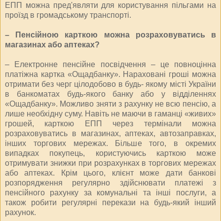
ЕПП можна пред'являти для користування пільгами на
проїзд в громадському транспорті.
– Пенсійною карткою можна розраховуватись в
магазинах або аптеках?
– Електронне пенсійне посвідчення – це повноцінна
платіжна картка «Ощадбанку». Нараховані гроші можна
отримати без черг цілодобово в будь- якому місті України
в банкоматах будь-якого банку або у відділеннях
«Ощадбанку». Можливо зняти з рахунку не всю пенсію, а
лише необхідну суму. Навіть не маючи в гаманці «живих»
грошей, карткою ЕПП через термінали можна
розраховуватись в магазинах, аптеках, автозаправках,
інших торгових мережах. Більше того, в окремих
випадках покупець, користуючись карткою може
отримувати знижки при розрахунках в торгових мережах
або аптеках. Крім цього, клієнт може дати банкові
розпорядження регулярно здійснювати платежі з
пенсійного рахунку за комунальні та інші послуги, а
також робити регулярні перекази на будь-який інший
рахунок.