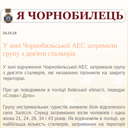
24.10.18
У зоні Чорнобильської АЕС затримали
групу з дев'яти сталкерів
У зоні відчуження Чорнобильської АЕС затримали групу
з дев'яти сталкерів, які незаконно проникли на закриту
територію.
Про це повідомили в поліції Київської області, передає
«
Слово і Діло
».
Групу екстремальних туристів виявили біля відселеного
села Залісся. Серед затриманих вісім чоловіків і одна
жінка 21, 24, 26, 34 і 43 років. Як відзначили в поліції, це
найбільша кількість сталкерів, затриманих на території