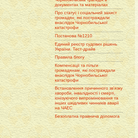
документах та матеріалах
Про статус і соціальний захист
громадян, які постраждали
внаслідок Чорнобильської
катастрофи
Постанова №1210
Единий реєстр судових рішень
України. Тест-драйв
Правила блогу
Компенсації та пільги
громадянам, які постраждали
внаслідок Чорнобильської
катастрофи
Встановлення причинного зв'язку
хвороби, інвалідності і смерті,
іонізуючого випромінювання та
інших шкідливих чинників аварії
на ЧАЕС
Безоплатна правнича допомога