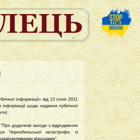
м
ублічної інформації» від 13 січня 2011
ів інформації щодо надання публічної
ти):
"Про додаткові заходи з відродження
ок Чорнобильської катастрофи, із
 радіоактивними відходами".