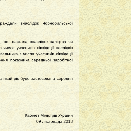
траждали внаслідок Чорнобильської
і, що настала внаслідок каліцтва чи
числа учасників ліквідації наслідків
вальника з числа учасників ліквідації
ення показника середньої заробітної
а який рік буде застосована середня
Кабінет Міністрів України
09 листопада 2018