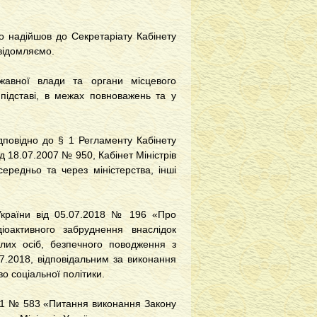
о надійшов до Секретаріату Кабінету
овідомляємо.
жавної влади та органи місцевого
 підставі, в межах повноважень та у
ідповідно до § 1 Регламенту Кабінету
ід 18.07.2007 № 950, Кабінет Міністрів
ередньо та через міністерства, інші
 України від 05.07.2018 № 196 «Про
іоактивного забруднення внаслідок
алих осіб, безпечного поводження з
7.2018, відповідальним за виконання
во соціальної політики.
2011 № 583 «Питання виконання Закону