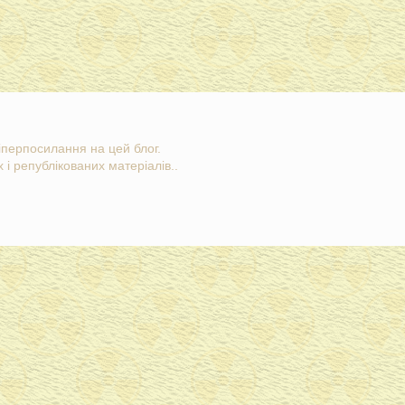
гіперпосилання на цей блог.
 і републікованих матеріалів..