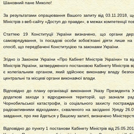
Шановний пане Миколо!
За результатами опрацювання Вашого запиту від 03.11.2018, щ
Міністрів з веб-сайту «Доступ до правди», в межах компетенції п
Статтею 19 Конституції України визначено, що органи дер
самоврядування, їх посадові особи зобов’язані діяти лише на
спосіб, що передбачені Конституцією та законами України.
Згідно із Законом України «Про Кабінет Міністрів України» та в
Міністрів України, затвердженого постановою Кабінету Міністрів в
є колегіальним органом, який здійснює виконавчу владу безпос
центральні та місцеві органи виконавчої влади.
Відповідно до плану організації виконання Указу Президента
додаткові заходи з відродження територій, що зазнали рад
Чорнобильської катастрофи, із соціального захисту постражд
радіоактивними відходами», схваленого на засіданні Уряду 26.0
завдання, про яке йдеться у Вашому запиті, визначено Міністерст
Відповідно до пункту 1 постанови Кабінету Міністрів від 25.05.