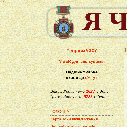
-->
1
Підтримай
ЗСУ
VIBER
для спілкування
Надійне хмарне
сховище
👉 тут
Війні в Україні вже
1627
-й день.
Цьому блогу вже
5783
-й день.
ГОЛОВНА
Карта зони відвідчуження
Чорнобильська трагедія в