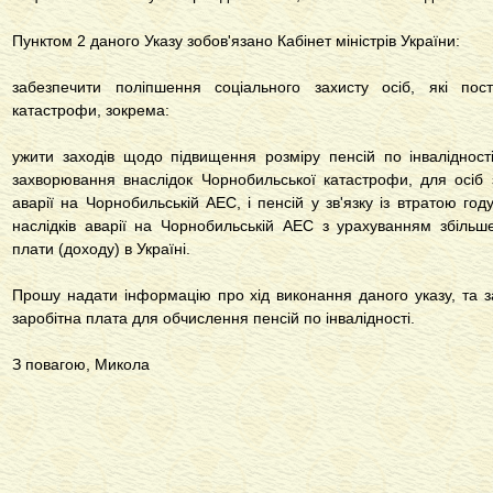
Пунктом 2 даного Указу зобов'язано Кабінет міністрів України:
забезпечити поліпшення соціального захисту осіб, які пос
катастрофи, зокрема:
ужити заходів щодо підвищення розміру пенсій по інвалідност
захворювання внаслідок Чорнобильської катастрофи, для осіб з 
аварії на Чорнобильській АЕС, і пенсій у зв'язку із втратою году
наслідків аварії на Чорнобильській АЕС з урахуванням збільш
плати (доходу) в Україні.
Прошу надати інформацію про хід виконання даного указу, та з
заробітна плата для обчислення пенсій по інвалідності.
З повагою, Микола