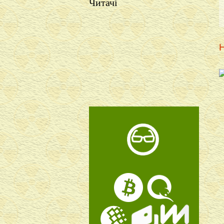
Читачі
Н