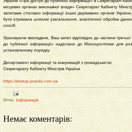
України «Про доступ до публічної інформації» в Секретаріаті Кабі
місцевих органах виконавчої влади» Секретаріат Кабінету Мініст
запитами стосовно інформації інших державних органів України
бути отримана шляхом узагальнення, аналітичної обробки даних
спосіб.
Ураховуючи викладене, Ваш запит відповідно до частини третьої 
до публічної інформації» надіслано до Мінсоцполітики для ро
установленому порядку.
Департамент інформації та комунікацій з громадськістю
Секретаріату Кабінету Міністрів України
https://dostup.pravda.com.ua
Мітки:
Інформація
Немає коментарів: