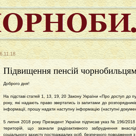
6.11.18
Підвищення пенсій чорнобильця
Доброго дня!
На підставі статей 1, 13, 19, 20 Закону України «Про доступ до п
року, які надають право звертатись із запитами до розпорядник
інформації, прошу надати наступну інформацію (наступні докумен
5 липня 2018 року Президент України підписав указ № 196/2018 
територій, що зазнали радіоактивного забруднення внаслід
соціального захисту постраждалих осіб, безпечного поводження з