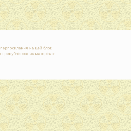
гіперпосилання на цей блог.
 і републікованих матеріалів..