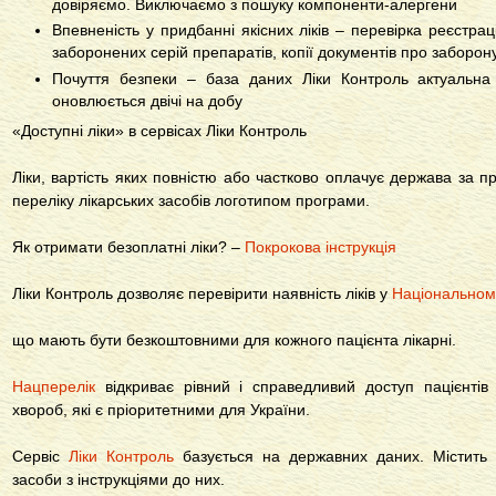
довіряємо. Виключаємо з пошуку компоненти-алергени
Впевненість у придбанні якісних ліків – перевірка реєстрац
заборонених серій препаратів, копії документів про заборон
Почуття безпеки – база даних Ліки Контроль актуальн
оновлюється двічі на добу
«Доступні ліки» в сервісах Ліки Контроль
Ліки, вартість яких повністю або частково оплачує держава за
переліку лікарських засобів логотипом програми.
Як отримати безоплатні ліки? –
Покрокова інструкція
Ліки Контроль дозволяє перевірити наявність ліків у
Національному
що мають бути безкоштовними для кожного пацієнта лікарні.
Нацперелік
відкриває рівний і справедливий доступ пацієнтів
хвороб, які є пріоритетними для України.
Сервіс
Ліки Контроль
базується на державних даних. Містить вс
засоби з інструкціями до них.