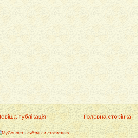
овіша публікація
Головна сторінка