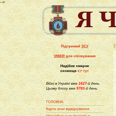
-->
2
Підтримай
ЗСУ
VIBER
для спілкування
Надійне хмарне
сховище
👉 тут
Війні в Україні вже
1627
-й день.
Цьому блогу вже
5783
-й день.
ГОЛОВНА
Карта зони відвідчуження
Чорнобильська трагедія в