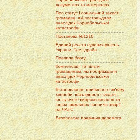
документах та матеріалах
Про статус і соціальний захист
громадян, які постраждали
внаслідок Чорнобильської
катастрофи
Постанова №1210
Единий реєстр судових рішень
України. Тест-драйв
Правила блогу
Компенсації та пільги
громадянам, які постраждали
внаслідок Чорнобильської
катастрофи
Встановлення причинного зв'язку
хвороби, інвалідності і смерті,
іонізуючого випромінювання та
інших шкідливих чинників аварії
на ЧАЕС
Безоплатна правнича допомога