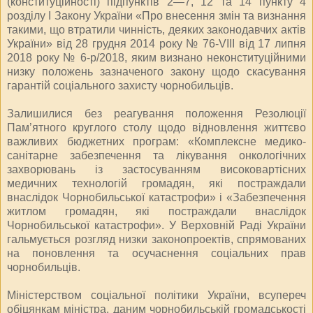
(конституційності) підпунктів 2—7, 12 та 14 пункту 4
розділу I Закону України «Про внесення змін та визнання
такими, що втратили чинність, деяких законодавчих актів
України» від 28 грудня 2014 року № 76-VIII від 17 липня
2018 року № 6-р/2018, яким визнано неконституційними
низку положень зазначеного закону щодо скасування
гарантій соціального захисту чорнобильців.
Залишилися без реагування положення Резолюції
Пам’ятного круглого столу щодо відновлення життєво
важливих бюджетних програм: «Комплексне медико-
санітарне забезпечення та лікування онкологічних
захворювань із застосуванням високовартісних
медичних технологій громадян, які постраждали
внаслідок Чорнобильської катастрофи» і «Забезпечення
житлом громадян, які постраждали внаслідок
Чорнобильської катастрофи». У Верховній Раді України
гальмується розгляд низки законопроектів, спрямованих
на поновлення та осучаснення соціальних прав
чорнобильців.
Міністерством соціальної політики України, всупереч
обіцянкам міністра, даним чорнобильській громадськості