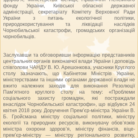
фонду України, Київської обласної державної
адміністрації, секретаріату Комітету Верховної Ради
України з питань екологічної політики,
природокористування та ліквідації наслідків
Чорнобильської катастрофи, громадських організацій
чорнобильців.
Заслухавши та обговоривши інформацію представників
центральних органів виконавчої влади України і доповідь
співголови ЧАНДУ В. Ю. Арешонкова, учасники Круглого
столу зазначають, що Кабінетом Міністрів України,
міністерствами та іншими органами державної влади не
вжито належних заходів для виконання Резолюції
Пам’ятного круглого столу на тему: «Проблеми
соціального захисту громадян, які постраждали
внаслідок Чорнобильської катастрофи», що відбувся 24
квітня 2018 року. Доручення Прем’єр-міністра України В.
Б. Гройсмана міністру соціальної політики, міністру
екології та природних ресурсів, виконувачу обов’язків
міністра охорони здоров’я, міністру фінансів, віце-
прем’єр-міністру — міністру регіонального розвитку,