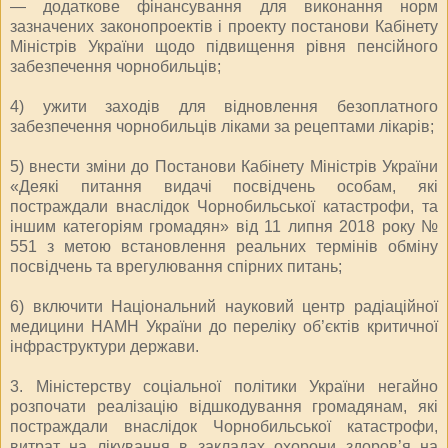
— додаткове фінансування для виконання норм
зазначених законопроектів і проекту постанови Кабінету
Міністрів України щодо підвищення рівня пенсійного
забезпечення чорнобильців;
4) ужити заходів для відновлення безоплатного
забезпечення чорнобильців ліками за рецептами лікарів;
5) внести зміни до Постанови Кабінету Міністрів України
«Деякі питання видачі посвідчень особам, які
постраждали внаслідок Чорнобильської катастрофи, та
іншим категоріям громадян» від 11 липня 2018 року №
551 з метою встановлення реальних термінів обміну
посвідчень та врегулювання спірних питань;
6) включити Національний науковий центр радіаційної
медицини НАМН України до переліку об’єктів критичної
інфраструктури держави.
3. Міністерству соціальної політики України негайно
розпочати реалізацію відшкодування громадянам, які
постраждали внаслідок Чорнобильської катастрофи,
витрат на лікування в закладах охорони здоров’я на