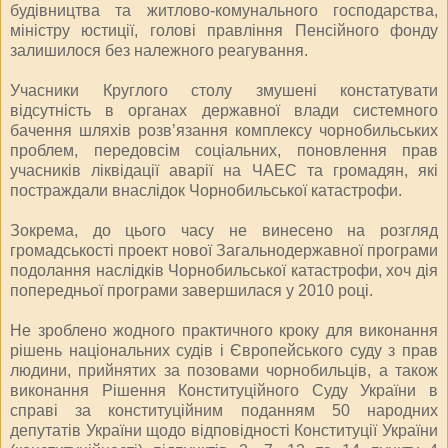
будівництва та житлово-комунального господарства,
міністру юстиції, голові правління Пенсійного фонду
залишилося без належного реагування.
Учасники Круглого столу змушені констатувати
відсутність в органах державної влади системного
бачення шляхів розв’язання комплексу чорнобильських
проблем, передовсім соціальних, поновлення прав
учасників ліквідації аварії на ЧАЕС та громадян, які
постраждали внаслідок Чорнобильської катастрофи.
Зокрема, до цього часу не винесено на розгляд
громадськості проект нової Загальнодержавної програми
подолання наслідків Чорнобильської катастрофи, хоч дія
попередньої програми завершилася у 2010 році.
Не зроблено жодного практичного кроку для виконання
рішень національних судів і Європейського суду з прав
людини, прийнятих за позовами чорнобильців, а також
виконання Рішення Конституційного Суду України в
справі за конституційним поданням 50 народних
депутатів України щодо відповідності Конституції України