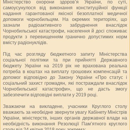
Міністерство охорони здоров’я України, по суті,
самоусунулося від виконання конституційної функції
надання гарантованої якісної безоплатної медичної
допомоги чорнобильцям. На окремих територіях, що
зазнали радіоактивного забруднення внаслідок
Чорнобильської катастрофи, населення й досі споживає
продукти з перевищенням гранично допустимих норм
вмісту радіонуклідів.
Під час розгляду бюджетного запиту Міністерства
соціальної політики та при прийнятті Державного
бюджету України на 2019 рік не врахована реальна
потреба в коштах на виплату грошових компенсацій та
допомог відповідно до Закону України «Про статус і
соціальний захист громадян, які постраждали внаслідок
Чорнобильської катастрофи», що не дасть змогу
забезпечити відповідні виплати у 2019 році.
Зважаючи на викладене, учасники Круглого столу
вважають за необхідне звернути увагу Кабінету Міністрів
України, міністерств, інших органів державної влади на
необхідність виконання Резолюції Пам’ятного круглого
столу від 24 квітня 2018 року, зокрема: