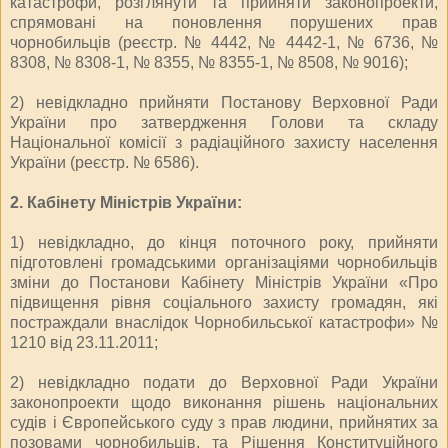
катастрофи, розглянути та прийняти законопроекти,
спрямовані на поновлення порушених прав
чорнобильців (реєстр. № 4442, № 4442-1, № 6736, №
8308, № 8308-1, № 8355, № 8355-1, № 8508, № 9016);
2) невідкладно прийняти Постанову Верховної Ради
України про затвердження Голови та складу
Національної комісії з радіаційного захисту населення
України (реєстр. № 6586).
2. Кабінету Міністрів України:
1) невідкладно, до кінця поточного року, прийняти
підготовлені громадськими організаціями чорнобильців
зміни до Постанови Кабінету Міністрів України «Про
підвищення рівня соціального захисту громадян, які
постраждали внаслідок Чорнобильської катастрофи» №
1210 від 23.11.2011;
2) невідкладно подати до Верховної Ради України
законопроекти щодо виконання рішень національних
судів і Європейського суду з прав людини, прийнятих за
позовами чорнобильців, та Рішення Конституційного