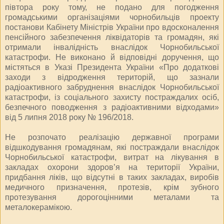
півтора року тому, не подано для погодження
громадськими організаціями чорнобильців проекту
постанови Кабінету Міністрів України про вдосконалення
пенсійного забезпечення ліквідаторів та громадян, які
отримали інвалідність внаслідок Чорнобильської
катастрофи. Не виконано й відповідні доручення, що
містяться в Указі Президента України «Про додаткові
заходи з відродження територій, що зазнали
радіоактивного забруднення внаслідок Чорнобильської
катастрофи, із соціального захисту постраждалих осіб,
безпечного поводження з радіоактивними відходами»
від 5 липня 2018 року № 196/2018.
Не розпочато реалізацію державної програми
відшкодування громадянам, які постраждали внаслідок
Чорнобильської катастрофи, витрат на лікування в
закладах охорони здоров’я на території України,
придбання ліків, що відсутні в таких закладах, виробів
медичного призначення, протезів, крім зубного
протезування дорогоцінними металами та
металокерамікою.