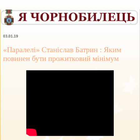
03.01.19
«Паралелі» Станіслав Батрин : Яким
повинен бути прожитковий мінімум