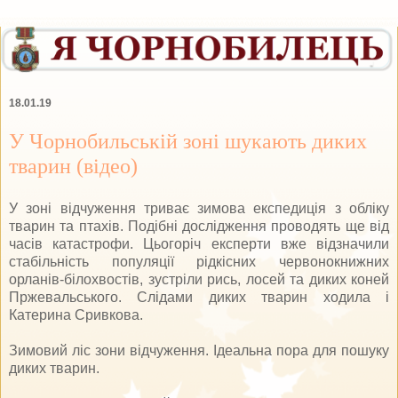
18.01.19
У Чорнобильській зоні шукають диких
тварин (відео)
У зоні відчуження триває зимова експедиція з обліку
тварин та птахів. Подібні дослідження проводять ще від
часів катастрофи. Цьогоріч експерти вже відзначили
стабільність популяції рідкісних червонокнижних
орланів-білохвостів, зустріли рись, лосей та диких коней
Пржевальського. Слідами диких тварин ходила і
Катерина Сривкова.
Зимовий ліс зони відчуження. Ідеальна пора для пошуку
диких тварин.