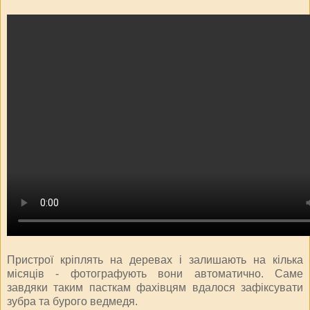
Пристрої кріплять на деревах і залишають на кілька
місяців - фотографують вони автоматично. Саме
завдяки таким пасткам фахівцям вдалося зафіксувати
зубра та бурого ведмедя.