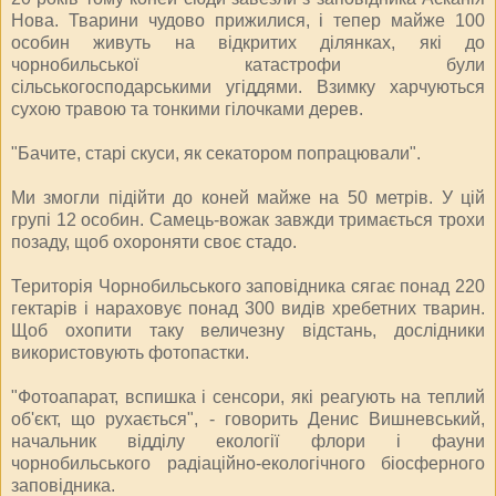
Нова. Тварини чудово прижилися, і тепер майже 100
особин живуть на відкритих ділянках, які до
чорнобильської катастрофи були
сільськогосподарськими угіддями. Взимку харчуються
сухою травою та тонкими гілочками дерев.
"Бачите, старі скуси, як секатором попрацювали".
Ми змогли підійти до коней майже на 50 метрів. У цій
групі 12 особин. Самець-вожак завжди тримається трохи
позаду, щоб охороняти своє стадо.
Територія Чорнобильського заповідника сягає понад 220
гектарів і нараховує понад 300 видів хребетних тварин.
Щоб охопити таку величезну відстань, дослідники
використовують фотопастки.
"Фотоапарат, вспишка і сенсори, які реагують на теплий
об'єкт, що рухається", - говорить Денис Вишневський,
начальник відділу екології флори і фауни
чорнобильського радіаційно-екологічного біосферного
заповідника.