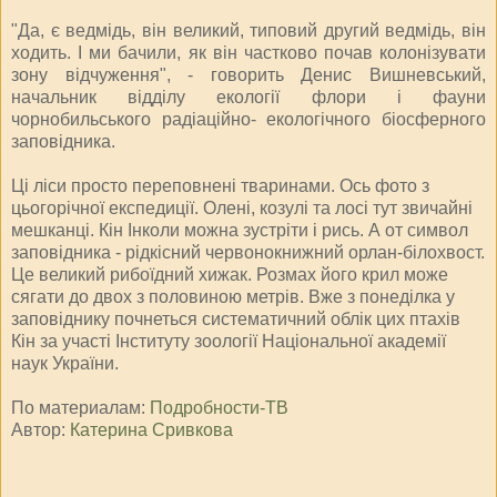
"Да, є ведмідь, він великий, типовий другий ведмідь, він
ходить. І ми бачили, як він частково почав колонізувати
зону відчуження", - говорить Денис Вишневський,
начальник відділу екології флори і фауни
чорнобильського радіаційно- екологічного біосферного
заповідника.
Ці ліси просто переповнені тваринами. Ось фото з
цьогорічної експедиції. Олені, козулі та лосі тут звичайні
мешканці. Кін Інколи можна зустріти і рись. А от символ
заповідника - рідкісний червонокнижний орлан-білохвост.
Це великий рибоїдний хижак. Розмах його крил може
сягати до двох з половиною метрів. Вже з понеділка у
заповіднику почнеться систематичний облік цих птахів
Кін за участі Інституту зоології Національної академії
наук України.
По материалам:
Подробности-ТВ
Автор:
Катерина Сривкова