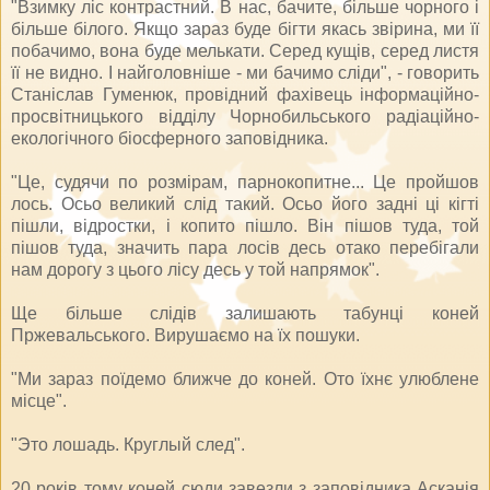
"Взимку ліс контрастний. В нас, бачите, більше чорного і
більше білого. Якщо зараз буде бігти якась звірина, ми її
побачимо, вона буде мелькати. Серед кущів, серед листя
її не видно. І найголовніше - ми бачимо сліди", - говорить
Станіслав Гуменюк, провідний фахівець інформаційно-
просвітницького відділу Чорнобильського радіаційно-
екологічного біосферного заповідника.
"Це, судячи по розмірам, парнокопитне... Це пройшов
лось. Осьо великий слід такий. Осьо його задні ці кігті
пішли, відростки, і копито пішло. Він пішов туда, той
пішов туда, значить пара лосів десь отако перебігали
нам дорогу з цього лісу десь у той напрямок".
Ще більше слідів залишають табунці коней
Пржевальського. Вирушаємо на їх пошуки.
"Ми зараз поїдемо ближче до коней. Ото їхнє улюблене
місце".
"Это лошадь. Круглый след".
20 років тому коней сюди завезли з заповідника Асканія