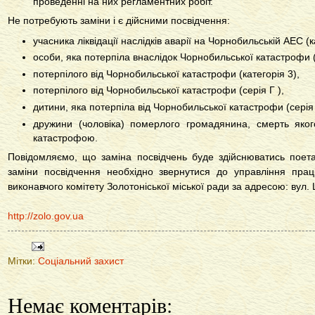
проведенні на них регламентних робіт.
Не потребують заміни і є дійсними посвідчення:
учасника ліквідації наслідків аварії на Чорнобильській АЕС (ка
особи, яка потерпіла внаслідок Чорнобильської катастрофи (
потерпілого від Чорнобильської катастрофи (категорія 3),
потерпілого від Чорнобильської катастрофи (серія Г ),
дитини, яка потерпіла від Чорнобильської катастрофи (серія 
дружини (чоловіка) померлого громадянина, смерть яко
катастрофою.
Повідомляємо, що заміна посвідчень буде здійснюватись поет
заміни посвідчення необхідно звернутися до управління прац
виконавчого комітету Золотоніської міської ради за адресою: вул. 
http://zolo.gov.ua
Мітки:
Соціальний захист
Немає коментарів: