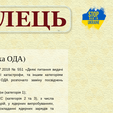
ька ОДА)
07.2018 № 551 «Деякі питання видачі
ої катастрофи, та іншим категоріям
 ОДА розпочато заміну посвідчень
и (категорія 1);
ЕС (категорія 2 та 3), з числа
арій, у ядерних випробуваннях,
 складанні ядерних зарядів та