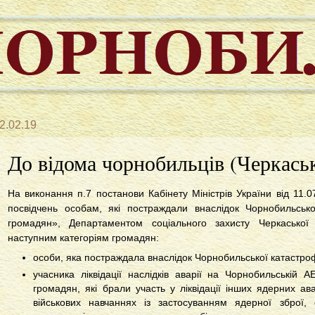
2.02.19
До відома чорнобильців (Черкас
На виконання п.7 постанови Кабінету Міністрів України від 11.
посвідчень особам, які постраждали внаслідок Чорнобильськ
громадян», Департаментом соціального захисту Черкаської
наступним категоріям громадян:
особи, яка постраждала внаслідок Чорнобильської катастроф
учасника ліквідації наслідків аварії на Чорнобильській А
громадян, які брали участь у ліквідації інших ядерних ав
військових навчаннях із застосуванням ядерної зброї,