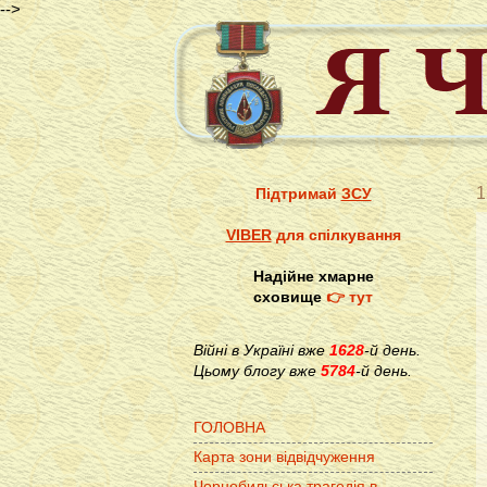
-->
1
Підтримай
ЗСУ
VIBER
для спілкування
Надійне хмарне
сховище
👉 тут
Війні в Україні вже
1628
-й день.
Цьому блогу вже
5784
-й день.
ГОЛОВНА
Карта зони відвідчуження
Чорнобильська трагедія в