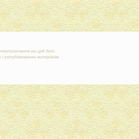
гіперпосилання на цей блог.
 і републікованих матеріалів..