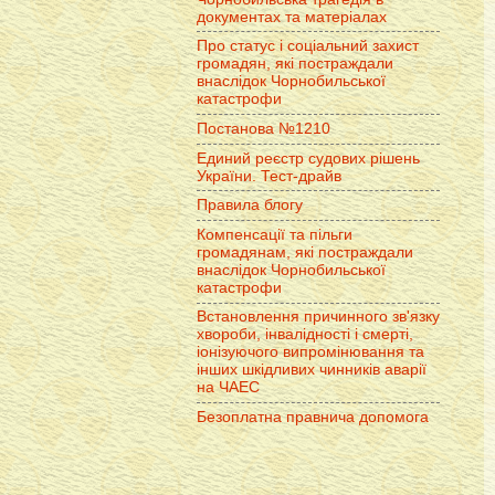
документах та матеріалах
Про статус і соціальний захист
громадян, які постраждали
внаслідок Чорнобильської
катастрофи
Постанова №1210
Единий реєстр судових рішень
України. Тест-драйв
Правила блогу
Компенсації та пільги
громадянам, які постраждали
внаслідок Чорнобильської
катастрофи
Встановлення причинного зв'язку
хвороби, інвалідності і смерті,
іонізуючого випромінювання та
інших шкідливих чинників аварії
на ЧАЕС
Безоплатна правнича допомога