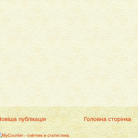
овіша публікація
Головна сторінка