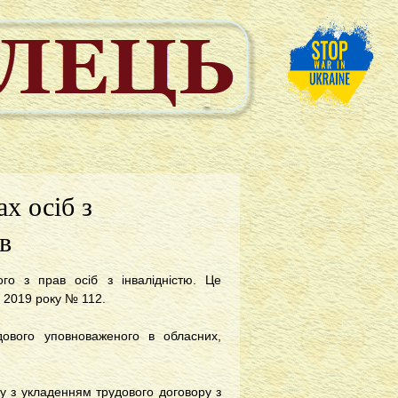
х осіб з
в
о з прав осіб з інвалідністю. Це
о 2019 року № 112.
ового уповноваженого в обласних,
у з укладенням трудового договору з