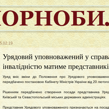
5.02.19
Урядовий уповноважений у справа
інвалідністю матиме представникі
Уряд вніс зміни до Положення про Урядового уповноваженог
передбачено постановою Кабінету Міністрів України від 20 лютог
Рішенням передбачено створення посади представника Уряд
Київській та Севастопольській міських державних адміністраціях.
Представник Урядового уповноваженого призначається на посад