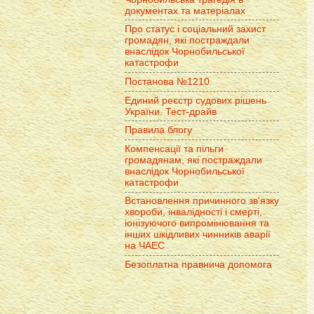
документах та матеріалах
Про статус і соціальний захист
громадян, які постраждали
внаслідок Чорнобильської
катастрофи
Постанова №1210
Единий реєстр судових рішень
України. Тест-драйв
Правила блогу
Компенсації та пільги
громадянам, які постраждали
внаслідок Чорнобильської
катастрофи
Встановлення причинного зв'язку
хвороби, інвалідності і смерті,
іонізуючого випромінювання та
інших шкідливих чинників аварії
на ЧАЕС
Безоплатна правнича допомога