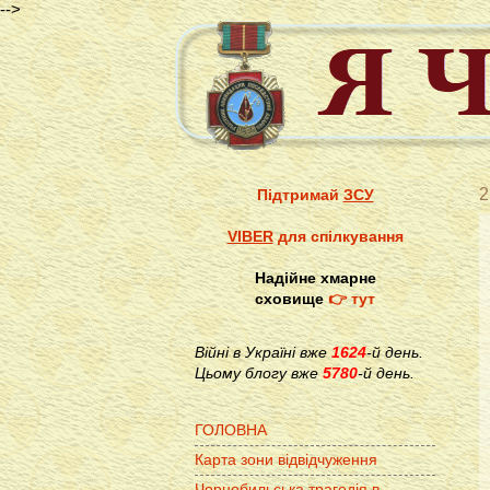
-->
2
Підтримай
ЗСУ
VIBER
для спілкування
Надійне хмарне
сховище
👉 тут
Війні в Україні вже
1624
-й день.
Цьому блогу вже
5780
-й день.
ГОЛОВНА
Карта зони відвідчуження
Чорнобильська трагедія в