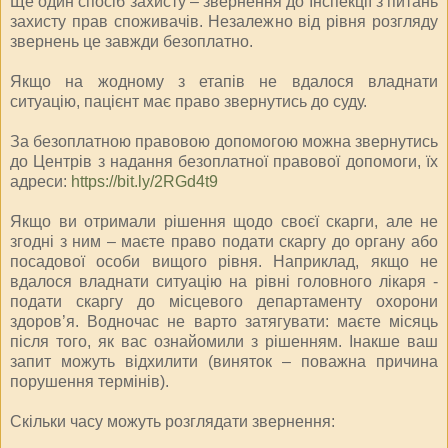
Ще один спосіб захисту – звернення до Інспекції з питань
захисту прав споживачів. Незалежно від рівня розгляду
звернень це завжди безоплатно.
Якщо на жодному з етапів не вдалося владнати
ситуацію, пацієнт має право звернутись до суду.
За безоплатною правовою допомогою можна звернутись
до Центрів з надання безоплатної правової допомоги, їх
адреси:
https://bit.ly/2RGd4t9
Якщо ви отримали рішення щодо своєї скарги, але не
згодні з ним – маєте право подати скаргу до органу або
посадової особи вищого рівня. Наприклад, якщо не
вдалося владнати ситуацію на рівні головного лікаря -
подати скаргу до місцевого департаменту охорони
здоров’я. Водночас не варто затягувати: маєте місяць
після того, як вас ознайомили з рішенням. Інакше ваш
запит можуть відхилити (виняток – поважна причина
порушення термінів).
Скільки часу можуть розглядати звернення: