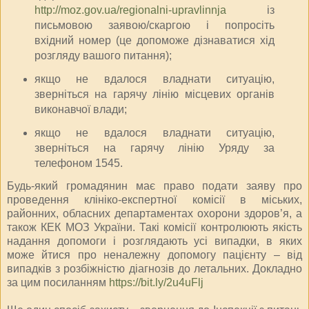
http://moz.gov.ua/regionalni-upravlinnja
із
письмовою заявою/скаргою і попросіть
вхідний номер (це допоможе дізнаватися хід
розгляду вашого питання);
якщо не вдалося владнати ситуацію,
зверніться на гарячу лінію місцевих органів
виконавчої влади;
якщо не вдалося владнати ситуацію,
зверніться на гарячу лінію Уряду за
телефоном 1545.
Будь-який громадянин має право подати заяву про
проведення клініко-експертної комісії в міських,
районних, обласних департаментах охорони здоров’я, а
також КЕК МОЗ України. Такі комісії контролюють якість
надання допомоги і розглядають усі випадки, в яких
може йтися про неналежну допомогу пацієнту – від
випадків з розбіжністю діагнозів до летальних. Докладно
за цим посиланням
https://bit.ly/2u4uFlj