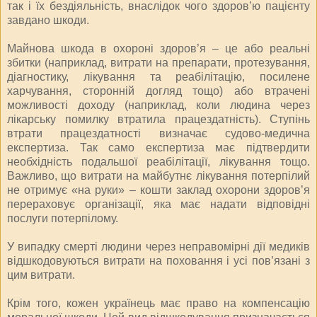
так і їх бездіяльність, внаслідок чого здоров’ю пацієнту
завдано шкоди.
Майнова шкода в охороні здоров’я – це або реальні
збитки (наприклад, витрати на препарати, протезування,
діагностику, лікування та реабілітацію, посилене
харчування, сторонній догляд тощо) або втрачені
можливості доходу (наприклад, коли людина через
лікарську помилку втратила працездатність). Ступінь
втрати працездатності визначає судово-медична
експертиза. Так само експертиза має підтвердити
необхідність подальшої реабілітації, лікування тощо.
Важливо, що витрати на майбутнє лікування потерпілий
не отримує «на руки» – кошти заклад охорони здоров’я
перераховує організації, яка має надати відповідні
послуги потерпілому.
У випадку смерті людини через неправомірні дії медиків
відшкодовуються витрати на поховання і усі пов’язані з
цим витрати.
Крім того, кожен українець має право на компенсацію