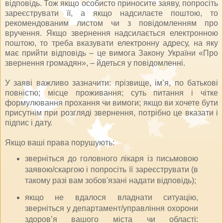
відповідь. Тож якщо особисто приносите заяву, попросіть
зареєструвати її, а якщо надсилаєте поштою, то
рекомендованим листом чи з повідомленням про
вручення. Якщо звернення надсилається електронною
поштою, то треба вказувати електронну адресу, на яку
має прийти відповідь – це вимога Закону України «Про
звернення громадян», – йдеться у повідомленні.
У заяві важливо зазначити: прізвище, ім’я, по батькові
повністю; місце проживання; суть питання і чітке
формулювання прохання чи вимоги; якщо ви хочете бути
присутнім при розгляді звернення, потрібно це вказати і
підпис і дату.
Якщо ваші права порушують:
зверніться до головного лікаря із письмовою
заявою/скаргою і попросіть її зареєструвати (в
такому разі вам зобов'язані надати відповідь);
якщо не вдалося владнати ситуацію,
зверніться у департамент/управління охорони
здоров’я вашого міста чи області: