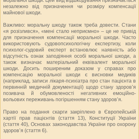
моральної шкоди. Цей вид відшкодування призначається
незалежно від призначення чи розміру компенсації
майнової шкоди.
Важливо: моральну шкоду також треба довести. Стани
«я розізлився», «мені стало неприємно» – це не привід
для призначення компенсації моральної шкоди. Часто
використовують судовопсихологічну експертизу, коли
психолог-судовий експерт встановлює наявність або
відсутність ознак заподіяння особі моральної шкоди, а
також визначає матеріальний еквівалент моральної
шкоди. Досить поширеним доказом у справах про
компенсацію моральної шкоди є висновки медиків
(наприклад, записи лікаря-психіатра про стан пацієнта в
первинній медичній документації) щодо стану здоров’я
позивача й обумовленості негативних емоційно-
вольових переживань погіршенням стану здоров’я.
Право на подання скарги закріплено в Європейській
хартії прав пацієнтів (стаття 13), Конституції України
(стаття 40), Основах законодавства України про охорону
здоров’я (стаття 6).